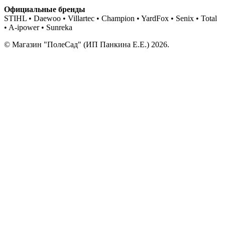
Официальные бренды
STIHL • Daewoo • Villartec • Champion • YardFox • Senix • Total
• A-ipower • Sunreka
© Магазин "ПолеСад" (ИП Панкина Е.Е.) 2026.