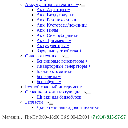
Аккумуляторная техника +
Акк. Аэраторы +
Акк. Воздуходувки +
Акк. Газонокосилки +
Акк. Кусторезы/ножницы +
Акк. Пилы +
Акк. Снегоуборщики +
Акк. Триммеры +
Аккумуляторы +
Зарядные устройства +
Силовая техника +
Бензиновые генераторы +
Инверторные генераторы +
Блоки автоматики +
Бензорезы +
Бензобуры +
Ручной садовый инструмент +
Оснастка и комплектующие +
Шнеки для бензобуров +
Запчасти +
Двигатели для садовой техники +
Магазины:
Калуга ул. Московская д.113
Пн-Пт 9:00–18:00 Сб 9:00-15:00
|
+7 (910) 915-97-97