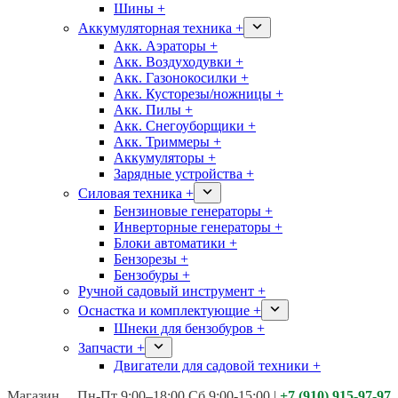
Шины +
Аккумуляторная техника +
Акк. Аэраторы +
Акк. Воздуходувки +
Акк. Газонокосилки +
Акк. Кусторезы/ножницы +
Акк. Пилы +
Акк. Снегоуборщики +
Акк. Триммеры +
Аккумуляторы +
Зарядные устройства +
Силовая техника +
Бензиновые генераторы +
Инверторные генераторы +
Блоки автоматики +
Бензорезы +
Бензобуры +
Ручной садовый инструмент +
Оснастка и комплектующие +
Шнеки для бензобуров +
Запчасти +
Двигатели для садовой техники +
Магазины:
Калуга ул. Московская д.113
Пн-Пт 9:00–18:00 Сб 9:00-15:00
|
+7 (910) 915-97-97