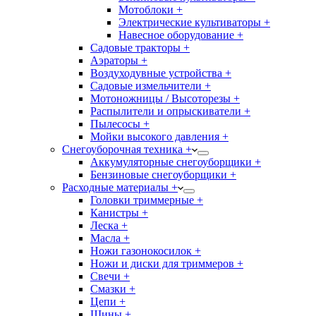
Мотоблоки +
Электрические культиваторы +
Навесное оборудование +
Садовые тракторы +
Аэраторы +
Воздуходувные устройства +
Садовые измельчители +
Мотоножницы / Высоторезы +
Распылители и опрыскиватели +
Пылесосы +
Мойки высокого давления +
Снегоуборочная техника +
Аккумуляторные снегоуборщики +
Бензиновые снегоуборщики +
Расходные материалы +
Головки триммерные +
Канистры +
Леска +
Масла +
Ножи газонокосилок +
Ножи и диски для триммеров +
Свечи +
Смазки +
Цепи +
Шины +