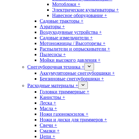
Мотоблоки +
Электрические культиваторы +
Навесное оборудование +
Садовые тракторы +
Аэраторы +
Воздуходувные устройства +
Садовые измельчители +
Мотоножницы / Высоторезы +
Распылители и опрыскиватели +
Пылесосы +
Мойки высокого давления +
Снегоуборочная техника +
Аккумуляторные снегоуборщики +
Бензиновые снегоуборщики +
Расходные материалы +
Головки триммерные +
Канистры +
Леска +
Масла +
Ножи газонокосилок +
Ножи и диски для триммеров +
Свечи +
Смазки +
Цепи +