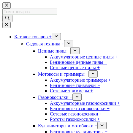
Перейти
к
Поиск
сути
товаров
Каталог товаров +
Садовая техника +
Цепные пилы +
Аккумуляторные цепные пилы +
Бензиновые цепные пилы +
Сетевые цепные пилы +
Мотокосы и триммеры +
Аккумуляторные триммеры +
Бензиновые триммеры +
Сетевые триммеры +
Газонокосилки +
Аккумуляторные газонокосилки +
Бензиновые газонокосилки +
Сетевые газонокосилки +
Рототы газонокосилки +
Культиваторы и мотоблоки +
Бензиновые культиваторы +