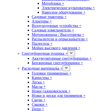
Мотоблоки +
Электрические культиваторы +
Навесное оборудование +
Садовые тракторы +
Аэраторы +
Воздуходувные устройства +
Садовые измельчители +
Мотоножницы / Высоторезы +
Распылители и опрыскиватели +
Пылесосы +
Мойки высокого давления +
Снегоуборочная техника +
Аккумуляторные снегоуборщики +
Бензиновые снегоуборщики +
Расходные материалы +
Головки триммерные +
Канистры +
Леска +
Масла +
Ножи газонокосилок +
Ножи и диски для триммеров +
Свечи +
Смазки +
Цепи +