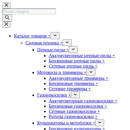
Перейти
к
Поиск
сути
товаров
Каталог товаров +
Садовая техника +
Цепные пилы +
Аккумуляторные цепные пилы +
Бензиновые цепные пилы +
Сетевые цепные пилы +
Мотокосы и триммеры +
Аккумуляторные триммеры +
Бензиновые триммеры +
Сетевые триммеры +
Газонокосилки +
Аккумуляторные газонокосилки +
Бензиновые газонокосилки +
Сетевые газонокосилки +
Рототы газонокосилки +
Культиваторы и мотоблоки +
Бензиновые культиваторы +