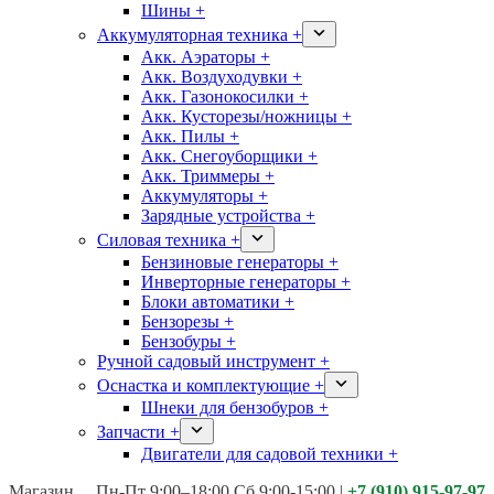
Шины +
Аккумуляторная техника +
Акк. Аэраторы +
Акк. Воздуходувки +
Акк. Газонокосилки +
Акк. Кусторезы/ножницы +
Акк. Пилы +
Акк. Снегоуборщики +
Акк. Триммеры +
Аккумуляторы +
Зарядные устройства +
Силовая техника +
Бензиновые генераторы +
Инверторные генераторы +
Блоки автоматики +
Бензорезы +
Бензобуры +
Ручной садовый инструмент +
Оснастка и комплектующие +
Шнеки для бензобуров +
Запчасти +
Двигатели для садовой техники +
Магазины:
Калуга ул. Московская д.113
Пн-Пт 9:00–18:00 Сб 9:00-15:00
|
+7 (910) 915-97-97