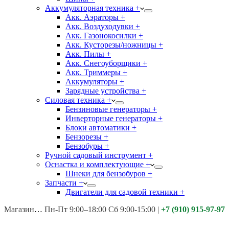
Аккумуляторная техника +
Акк. Аэраторы +
Акк. Воздуходувки +
Акк. Газонокосилки +
Акк. Кусторезы/ножницы +
Акк. Пилы +
Акк. Снегоуборщики +
Акк. Триммеры +
Аккумуляторы +
Зарядные устройства +
Силовая техника +
Бензиновые генераторы +
Инверторные генераторы +
Блоки автоматики +
Бензорезы +
Бензобуры +
Ручной садовый инструмент +
Оснастка и комплектующие +
Шнеки для бензобуров +
Запчасти +
Двигатели для садовой техники +
Магазины:
Калуга ул. Московская д.113
Пн-Пт 9:00–18:00 Сб 9:00-15:00
|
+7 (910) 915-97-97