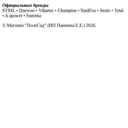
Официальные бренды
STIHL • Daewoo • Villartec • Champion • YardFox • Senix • Total
• A-ipower • Sunreka
© Магазин "ПолеСад" (ИП Панкина Е.Е.) 2026.