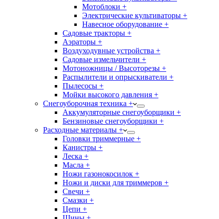
Мотоблоки +
Электрические культиваторы +
Навесное оборудование +
Садовые тракторы +
Аэраторы +
Воздуходувные устройства +
Садовые измельчители +
Мотоножницы / Высоторезы +
Распылители и опрыскиватели +
Пылесосы +
Мойки высокого давления +
Снегоуборочная техника +
Аккумуляторные снегоуборщики +
Бензиновые снегоуборщики +
Расходные материалы +
Головки триммерные +
Канистры +
Леска +
Масла +
Ножи газонокосилок +
Ножи и диски для триммеров +
Свечи +
Смазки +
Цепи +
Шины +