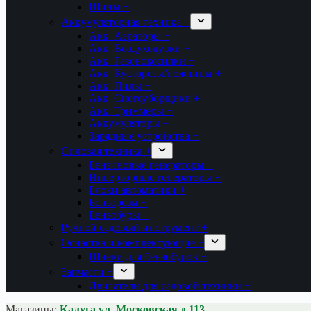
Шины +
Аккумуляторная техника +
Акк. Аэраторы +
Акк. Воздуходувки +
Акк. Газонокосилки +
Акк. Кусторезы/ножницы +
Акк. Пилы +
Акк. Снегоуборщики +
Акк. Триммеры +
Аккумуляторы +
Зарядные устройства +
Силовая техника +
Бензиновые генераторы +
Инверторные генераторы +
Блоки автоматики +
Бензорезы +
Бензобуры +
Ручной садовый инструмент +
Оснастка и комплектующие +
Шнеки для бензобуров +
Запчасти +
Двигатели для садовой техники +
Магазины:
Калуга ул. Московская д.113