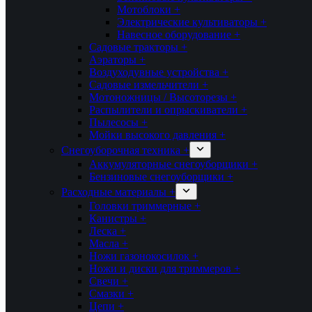
Мотоблоки +
Электрические культиваторы +
Навесное оборудование +
Садовые тракторы +
Аэраторы +
Воздуходувные устройства +
Садовые измельчители +
Мотоножницы / Высоторезы +
Распылители и опрыскиватели +
Пылесосы +
Мойки высокого давления +
Снегоуборочная техника +
Аккумуляторные снегоуборщики +
Бензиновые снегоуборщики +
Расходные материалы +
Головки триммерные +
Канистры +
Леска +
Масла +
Ножи газонокосилок +
Ножи и диски для триммеров +
Свечи +
Смазки +
Цепи +