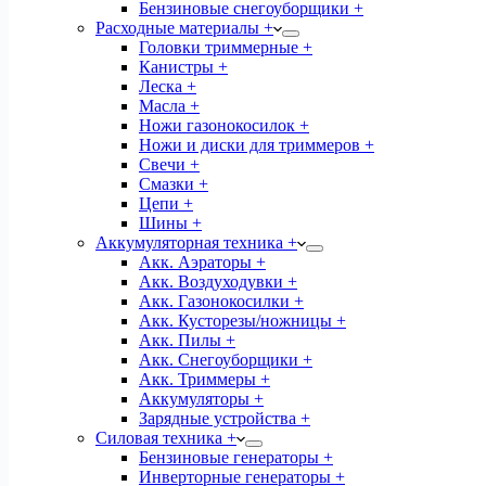
Бензиновые снегоуборщики +
Расходные материалы +
Головки триммерные +
Канистры +
Леска +
Масла +
Ножи газонокосилок +
Ножи и диски для триммеров +
Свечи +
Смазки +
Цепи +
Шины +
Аккумуляторная техника +
Акк. Аэраторы +
Акк. Воздуходувки +
Акк. Газонокосилки +
Акк. Кусторезы/ножницы +
Акк. Пилы +
Акк. Снегоуборщики +
Акк. Триммеры +
Аккумуляторы +
Зарядные устройства +
Силовая техника +
Бензиновые генераторы +
Инверторные генераторы +