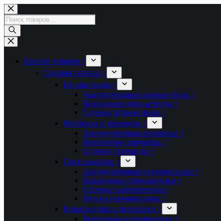
Перейти
к
Поиск
сути
товаров
Каталог товаров +
Садовая техника +
Цепные пилы +
Аккумуляторные цепные пилы +
Бензиновые цепные пилы +
Сетевые цепные пилы +
Мотокосы и триммеры +
Аккумуляторные триммеры +
Бензиновые триммеры +
Сетевые триммеры +
Газонокосилки +
Аккумуляторные газонокосилки +
Бензиновые газонокосилки +
Сетевые газонокосилки +
Рототы газонокосилки +
Культиваторы и мотоблоки +
Бензиновые культиваторы +