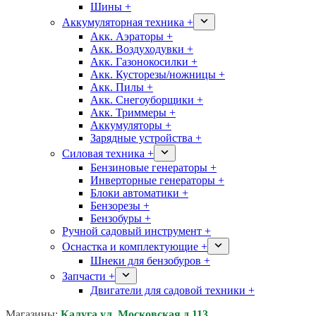
Шины +
Аккумуляторная техника +
Акк. Аэраторы +
Акк. Воздуходувки +
Акк. Газонокосилки +
Акк. Кусторезы/ножницы +
Акк. Пилы +
Акк. Снегоуборщики +
Акк. Триммеры +
Аккумуляторы +
Зарядные устройства +
Силовая техника +
Бензиновые генераторы +
Инверторные генераторы +
Блоки автоматики +
Бензорезы +
Бензобуры +
Ручной садовый инструмент +
Оснастка и комплектующие +
Шнеки для бензобуров +
Запчасти +
Двигатели для садовой техники +
Магазины:
Калуга ул. Московская д.113