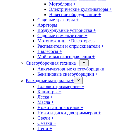
Мотоблоки +
Электрические культиваторы +
Навесное оборудование +
Садовые тракторы +
Аэраторы +
Воздуходувные устройства +
Садовые измельчители +
Мотоножницы / Высоторезы +
Распылители и опрыскиватели +
Пылесосы +
Мойки высокого давления +
Снегоуборочная техника +
Аккумуляторные снегоуборщики +
Бензиновые снегоуборщики +
Расходные материалы +
Головки триммерные +
Канистры +
Леска +
Масла +
Ножи газонокосилок +
Ножи и диски для триммеров +
Свечи +
Смазки +
Цепи +