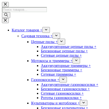
Перейти
к
Поиск
сути
товаров
Каталог товаров +
Садовая техника +
Цепные пилы +
Аккумуляторные цепные пилы +
Бензиновые цепные пилы +
Сетевые цепные пилы +
Мотокосы и триммеры +
Аккумуляторные триммеры +
Бензиновые триммеры +
Сетевые триммеры +
Газонокосилки +
Аккумуляторные газонокосилки +
Бензиновые газонокосилки +
Сетевые газонокосилки +
Рототы газонокосилки +
Культиваторы и мотоблоки +
Бензиновые культиваторы +