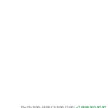
Пн-Пт 9:00–18:00 Сб 9:00-15:00
|
+7 (910) 915-97-97