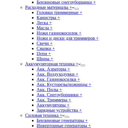
Бензиновые снегоуборщики +
Расходные материалы +
Головки триммерные +
Канистры +
Леска +
Масла +
Ножи газонокосилок +
Ножи и диски для триммеров +
Свечи +
Смазки +
Цепи +
Шины +
Аккумуляторная техника +
Акк. Аэраторы +
Акк. Воздуходувки +
Акк. Газонокосилки +
Акк. Кусторезы/ножницы +
Акк. Пилы +
Акк. Снегоуборщики +
Акк. Триммеры +
Аккумуляторы +
Зарядные устройства +
Силовая техника +
Бензиновые генераторы +
Инверторные генераторы +