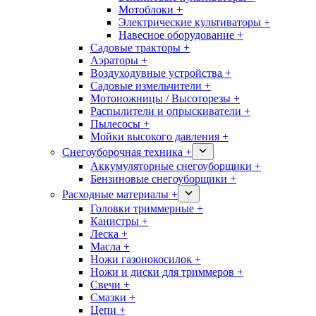
Мотоблоки +
Электрические культиваторы +
Навесное оборудование +
Садовые тракторы +
Аэраторы +
Воздуходувные устройства +
Садовые измельчители +
Мотоножницы / Высоторезы +
Распылители и опрыскиватели +
Пылесосы +
Мойки высокого давления +
Снегоуборочная техника +
Аккумуляторные снегоуборщики +
Бензиновые снегоуборщики +
Расходные материалы +
Головки триммерные +
Канистры +
Леска +
Масла +
Ножи газонокосилок +
Ножи и диски для триммеров +
Свечи +
Смазки +
Цепи +