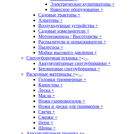
Электрические культиваторы +
Навесное оборудование +
Садовые тракторы +
Аэраторы +
Воздуходувные устройства +
Садовые измельчители +
Мотоножницы / Высоторезы +
Распылители и опрыскиватели +
Пылесосы +
Мойки высокого давления +
Снегоуборочная техника +
Аккумуляторные снегоуборщики +
Бензиновые снегоуборщики +
Расходные материалы +
Головки триммерные +
Канистры +
Леска +
Масла +
Ножи газонокосилок +
Ножи и диски для триммеров +
Свечи +
Смазки +
Цепи +
Шины +
Аккумуляторная техника +