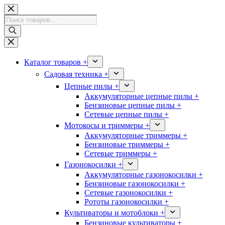
Перейти
к
Поиск
сути
товаров
Каталог товаров +
Садовая техника +
Цепные пилы +
Аккумуляторные цепные пилы +
Бензиновые цепные пилы +
Сетевые цепные пилы +
Мотокосы и триммеры +
Аккумуляторные триммеры +
Бензиновые триммеры +
Сетевые триммеры +
Газонокосилки +
Аккумуляторные газонокосилки +
Бензиновые газонокосилки +
Сетевые газонокосилки +
Рототы газонокосилки +
Культиваторы и мотоблоки +
Бензиновые культиваторы +