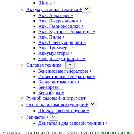
Шины +
Аккумуляторная техника +
Акк. Аэраторы +
Акк. Воздуходувки +
Акк. Газонокосилки +
Акк. Кусторезы/ножницы +
Акк. Пилы +
Акк. Снегоуборщики +
Акк. Триммеры +
Аккумуляторы +
Зарядные устройства +
Силовая техника +
Бензиновые генераторы +
Инверторные генераторы +
Блоки автоматики +
Бензорезы +
Бензобуры +
Ручной садовый инструмент +
Оснастка и комплектующие +
Шнеки для бензобуров +
Запчасти +
Двигатели для садовой техники +
Магазины:
Калуга ул. Московская д.113
Пн-Пт 9:00–18:00 Сб 9:00-15:00
|
+7 (910) 915-97-97