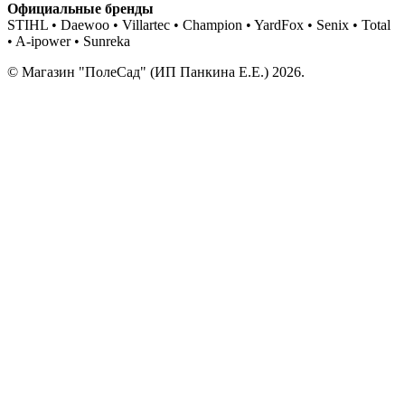
Официальные бренды
STIHL • Daewoo • Villartec • Champion • YardFox • Senix • Total
• A-ipower • Sunreka
© Магазин "ПолеСад" (ИП Панкина Е.Е.) 2026.