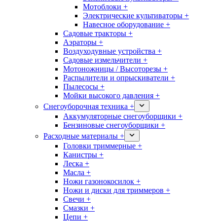
Мотоблоки +
Электрические культиваторы +
Навесное оборудование +
Садовые тракторы +
Аэраторы +
Воздуходувные устройства +
Садовые измельчители +
Мотоножницы / Высоторезы +
Распылители и опрыскиватели +
Пылесосы +
Мойки высокого давления +
Снегоуборочная техника +
Аккумуляторные снегоуборщики +
Бензиновые снегоуборщики +
Расходные материалы +
Головки триммерные +
Канистры +
Леска +
Масла +
Ножи газонокосилок +
Ножи и диски для триммеров +
Свечи +
Смазки +
Цепи +