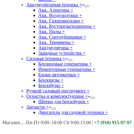
Аккумуляторная техника +
Акк. Аэраторы +
Акк. Воздуходувки +
Акк. Газонокосилки +
Акк. Кусторезы/ножницы +
Акк. Пилы +
Акк. Снегоуборщики +
Акк. Триммеры +
Аккумуляторы +
Зарядные устройства +
Силовая техника +
Бензиновые генераторы +
Инверторные генераторы +
Блоки автоматики +
Бензорезы +
Бензобуры +
Ручной садовый инструмент +
Оснастка и комплектующие +
Шнеки для бензобуров +
Запчасти +
Двигатели для садовой техники +
Магазины:
Калуга ул. Московская д.113
Пн-Пт 9:00–18:00 Сб 9:00-15:00
|
+7 (910) 915-97-97