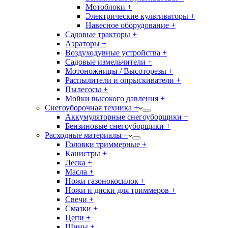
Мотоблоки +
Электрические культиваторы +
Навесное оборудование +
Садовые тракторы +
Аэраторы +
Воздуходувные устройства +
Садовые измельчители +
Мотоножницы / Высоторезы +
Распылители и опрыскиватели +
Пылесосы +
Мойки высокого давления +
Снегоуборочная техника +
Аккумуляторные снегоуборщики +
Бензиновые снегоуборщики +
Расходные материалы +
Головки триммерные +
Канистры +
Леска +
Масла +
Ножи газонокосилок +
Ножи и диски для триммеров +
Свечи +
Смазки +
Цепи +
Шины +