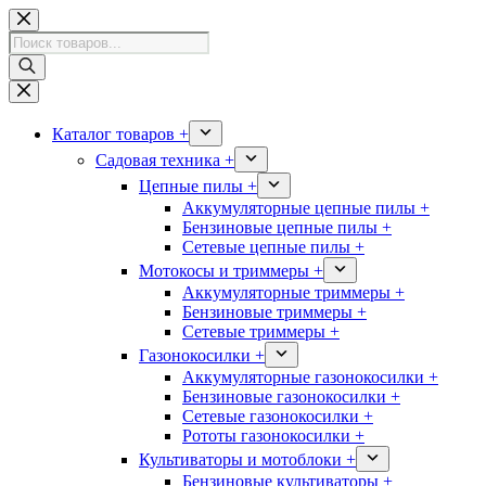
Перейти
к
Поиск
сути
товаров
Каталог товаров +
Садовая техника +
Цепные пилы +
Аккумуляторные цепные пилы +
Бензиновые цепные пилы +
Сетевые цепные пилы +
Мотокосы и триммеры +
Аккумуляторные триммеры +
Бензиновые триммеры +
Сетевые триммеры +
Газонокосилки +
Аккумуляторные газонокосилки +
Бензиновые газонокосилки +
Сетевые газонокосилки +
Рототы газонокосилки +
Культиваторы и мотоблоки +
Бензиновые культиваторы +