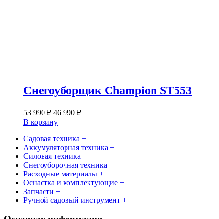
Снегоуборщик Champion ST553
Первоначальная
Текущая
53 990
₽
46 990
₽
цена
цена:
В корзину
составляла
46
53
Садовая техника +
990 ₽.
Аккумуляторная техника +
990 ₽.
Силовая техника +
Снегоуборочная техника +
Расходные материалы +
Оснастка и комплектующие +
Запчасти +
Ручной садовый инструмент +
Основная информация