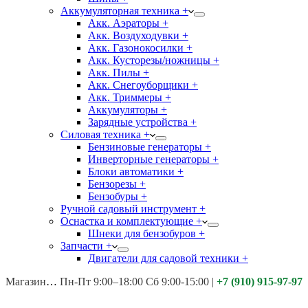
Аккумуляторная техника +
Акк. Аэраторы +
Акк. Воздуходувки +
Акк. Газонокосилки +
Акк. Кусторезы/ножницы +
Акк. Пилы +
Акк. Снегоуборщики +
Акк. Триммеры +
Аккумуляторы +
Зарядные устройства +
Силовая техника +
Бензиновые генераторы +
Инверторные генераторы +
Блоки автоматики +
Бензорезы +
Бензобуры +
Ручной садовый инструмент +
Оснастка и комплектующие +
Шнеки для бензобуров +
Запчасти +
Двигатели для садовой техники +
Магазины:
Калуга ул. Московская д.113
Пн-Пт 9:00–18:00 Сб 9:00-15:00
|
+7 (910) 915-97-97