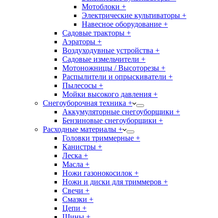
Мотоблоки +
Электрические культиваторы +
Навесное оборудование +
Садовые тракторы +
Аэраторы +
Воздуходувные устройства +
Садовые измельчители +
Мотоножницы / Высоторезы +
Распылители и опрыскиватели +
Пылесосы +
Мойки высокого давления +
Снегоуборочная техника +
Аккумуляторные снегоуборщики +
Бензиновые снегоуборщики +
Расходные материалы +
Головки триммерные +
Канистры +
Леска +
Масла +
Ножи газонокосилок +
Ножи и диски для триммеров +
Свечи +
Смазки +
Цепи +
Шины +