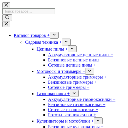
Перейти
к
Поиск
сути
товаров
Каталог товаров +
Садовая техника +
Цепные пилы +
Аккумуляторные цепные пилы +
Бензиновые цепные пилы +
Сетевые цепные пилы +
Мотокосы и триммеры +
Аккумуляторные триммеры +
Бензиновые триммеры +
Сетевые триммеры +
Газонокосилки +
Аккумуляторные газонокосилки +
Бензиновые газонокосилки +
Сетевые газонокосилки +
Рототы газонокосилки +
Культиваторы и мотоблоки +
Бензиновые культиваторы +