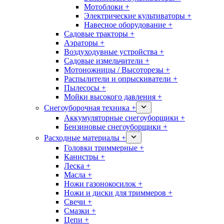
Мотоблоки +
Электрические культиваторы +
Навесное оборудование +
Садовые тракторы +
Аэраторы +
Воздуходувные устройства +
Садовые измельчители +
Мотоножницы / Высоторезы +
Распылители и опрыскиватели +
Пылесосы +
Мойки высокого давления +
Снегоуборочная техника +
Аккумуляторные снегоуборщики +
Бензиновые снегоуборщики +
Расходные материалы +
Головки триммерные +
Канистры +
Леска +
Масла +
Ножи газонокосилок +
Ножи и диски для триммеров +
Свечи +
Смазки +
Цепи +