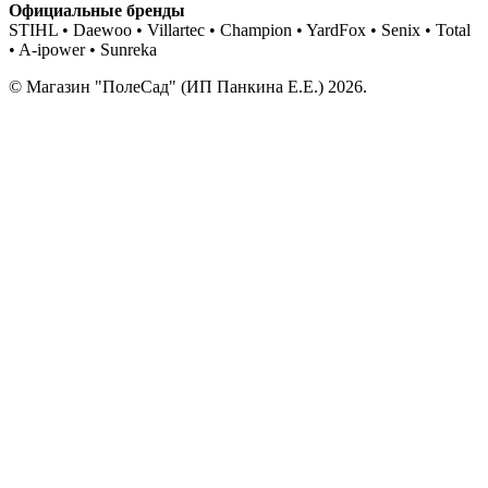
Официальные бренды
STIHL • Daewoo • Villartec • Champion • YardFox • Senix • Total
• A-ipower • Sunreka
© Магазин "ПолеСад" (ИП Панкина Е.Е.) 2026.