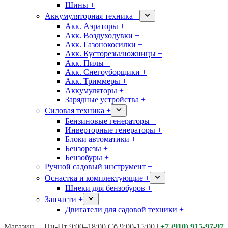
Шины +
Аккумуляторная техника +
Акк. Аэраторы +
Акк. Воздуходувки +
Акк. Газонокосилки +
Акк. Кусторезы/ножницы +
Акк. Пилы +
Акк. Снегоуборщики +
Акк. Триммеры +
Аккумуляторы +
Зарядные устройства +
Силовая техника +
Бензиновые генераторы +
Инверторные генераторы +
Блоки автоматики +
Бензорезы +
Бензобуры +
Ручной садовый инструмент +
Оснастка и комплектующие +
Шнеки для бензобуров +
Запчасти +
Двигатели для садовой техники +
Магазины:
Калуга ул. Московская д.113
Пн-Пт 9:00–18:00 Сб 9:00-15:00
|
+7 (910) 915-97-97