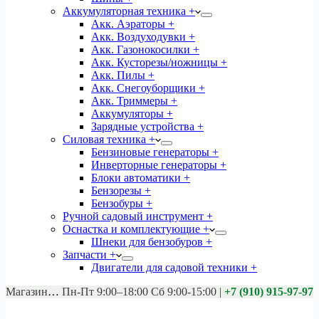
Аккумуляторная техника +
Акк. Аэраторы +
Акк. Воздуходувки +
Акк. Газонокосилки +
Акк. Кусторезы/ножницы +
Акк. Пилы +
Акк. Снегоуборщики +
Акк. Триммеры +
Аккумуляторы +
Зарядные устройства +
Силовая техника +
Бензиновые генераторы +
Инверторные генераторы +
Блоки автоматики +
Бензорезы +
Бензобуры +
Ручной садовый инструмент +
Оснастка и комплектующие +
Шнеки для бензобуров +
Запчасти +
Двигатели для садовой техники +
Магазины:
Калуга ул. Московская д.113
Пн-Пт 9:00–18:00 Сб 9:00-15:00
|
+7 (910) 915-97-97