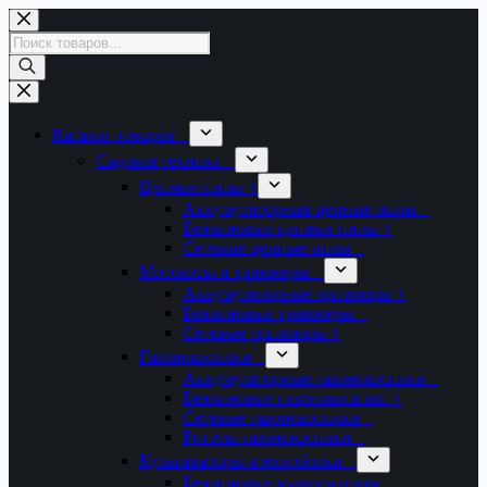
Перейти
к
Поиск
сути
товаров
Каталог товаров +
Садовая техника +
Цепные пилы +
Аккумуляторные цепные пилы +
Бензиновые цепные пилы +
Сетевые цепные пилы +
Мотокосы и триммеры +
Аккумуляторные триммеры +
Бензиновые триммеры +
Сетевые триммеры +
Газонокосилки +
Аккумуляторные газонокосилки +
Бензиновые газонокосилки +
Сетевые газонокосилки +
Рототы газонокосилки +
Культиваторы и мотоблоки +
Бензиновые культиваторы +