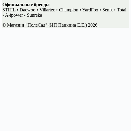
Официальные бренды
STIHL • Daewoo • Villartec • Champion • YardFox • Senix • Total
• A-ipower • Sunreka
© Магазин "ПолеСад" (ИП Панкина Е.Е.) 2026.