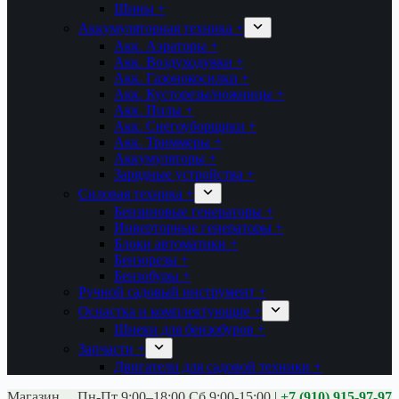
Шины +
Аккумуляторная техника +
Акк. Аэраторы +
Акк. Воздуходувки +
Акк. Газонокосилки +
Акк. Кусторезы/ножницы +
Акк. Пилы +
Акк. Снегоуборщики +
Акк. Триммеры +
Аккумуляторы +
Зарядные устройства +
Силовая техника +
Бензиновые генераторы +
Инверторные генераторы +
Блоки автоматики +
Бензорезы +
Бензобуры +
Ручной садовый инструмент +
Оснастка и комплектующие +
Шнеки для бензобуров +
Запчасти +
Двигатели для садовой техники +
Магазины:
Калуга ул. Московская д.113
Пн-Пт 9:00–18:00 Сб 9:00-15:00
|
+7 (910) 915-97-97