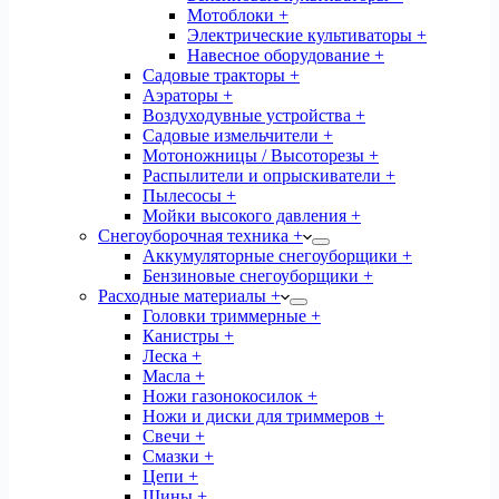
Мотоблоки +
Электрические культиваторы +
Навесное оборудование +
Садовые тракторы +
Аэраторы +
Воздуходувные устройства +
Садовые измельчители +
Мотоножницы / Высоторезы +
Распылители и опрыскиватели +
Пылесосы +
Мойки высокого давления +
Снегоуборочная техника +
Аккумуляторные снегоуборщики +
Бензиновые снегоуборщики +
Расходные материалы +
Головки триммерные +
Канистры +
Леска +
Масла +
Ножи газонокосилок +
Ножи и диски для триммеров +
Свечи +
Смазки +
Цепи +
Шины +