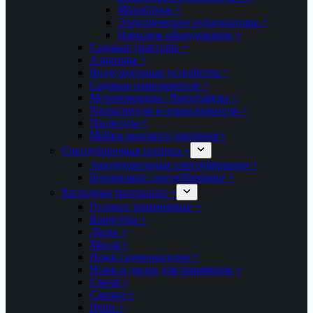
Мотоблоки +
Электрические культиваторы +
Навесное оборудование +
Садовые тракторы +
Аэраторы +
Воздуходувные устройства +
Садовые измельчители +
Мотоножницы / Высоторезы +
Распылители и опрыскиватели +
Пылесосы +
Мойки высокого давления +
Снегоуборочная техника +
Аккумуляторные снегоуборщики +
Бензиновые снегоуборщики +
Расходные материалы +
Головки триммерные +
Канистры +
Леска +
Масла +
Ножи газонокосилок +
Ножи и диски для триммеров +
Свечи +
Смазки +
Цепи +