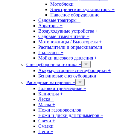
Мотоблоки +
Электрические культиваторы +
Навесное оборудование +
Садовые тракторы +
Аэраторы +
Воздуходувные устройства +
Садовые измельчители +
Мотоножницы / Высоторезы +
Распылители и опрыскиватели +
Пылесосы +
Мойки высокого давления +
Снегоуборочная техника +
Аккумуляторные снегоуборщики +
Бензиновые снегоуборщики +
Расходные материалы +
Головки триммерные +
Канистры +
Леска +
Масла +
Ножи газонокосилок +
Ножи и диски для триммеров +
Свечи +
Смазки +
Цепи +