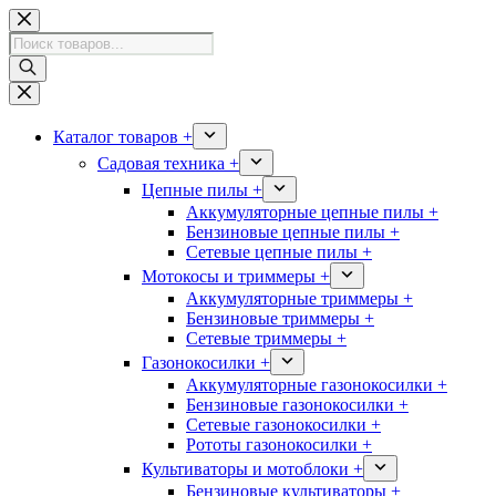
Перейти
к
Поиск
сути
товаров
Каталог товаров +
Садовая техника +
Цепные пилы +
Аккумуляторные цепные пилы +
Бензиновые цепные пилы +
Сетевые цепные пилы +
Мотокосы и триммеры +
Аккумуляторные триммеры +
Бензиновые триммеры +
Сетевые триммеры +
Газонокосилки +
Аккумуляторные газонокосилки +
Бензиновые газонокосилки +
Сетевые газонокосилки +
Рототы газонокосилки +
Культиваторы и мотоблоки +
Бензиновые культиваторы +