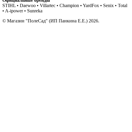
Официальные бренды
STIHL • Daewoo • Villartec • Champion • YardFox • Senix • Total
• A-ipower • Sunreka
© Магазин "ПолеСад" (ИП Панкина Е.Е.) 2026.