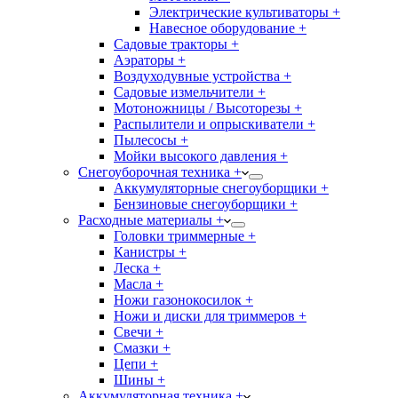
Электрические культиваторы +
Навесное оборудование +
Садовые тракторы +
Аэраторы +
Воздуходувные устройства +
Садовые измельчители +
Мотоножницы / Высоторезы +
Распылители и опрыскиватели +
Пылесосы +
Мойки высокого давления +
Снегоуборочная техника +
Аккумуляторные снегоуборщики +
Бензиновые снегоуборщики +
Расходные материалы +
Головки триммерные +
Канистры +
Леска +
Масла +
Ножи газонокосилок +
Ножи и диски для триммеров +
Свечи +
Смазки +
Цепи +
Шины +
Аккумуляторная техника +