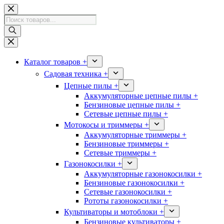
Перейти
к
Поиск
сути
товаров
Каталог товаров +
Садовая техника +
Цепные пилы +
Аккумуляторные цепные пилы +
Бензиновые цепные пилы +
Сетевые цепные пилы +
Мотокосы и триммеры +
Аккумуляторные триммеры +
Бензиновые триммеры +
Сетевые триммеры +
Газонокосилки +
Аккумуляторные газонокосилки +
Бензиновые газонокосилки +
Сетевые газонокосилки +
Рототы газонокосилки +
Культиваторы и мотоблоки +
Бензиновые культиваторы +