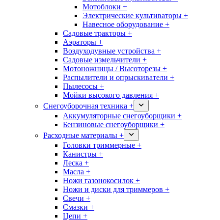
Мотоблоки +
Электрические культиваторы +
Навесное оборудование +
Садовые тракторы +
Аэраторы +
Воздуходувные устройства +
Садовые измельчители +
Мотоножницы / Высоторезы +
Распылители и опрыскиватели +
Пылесосы +
Мойки высокого давления +
Снегоуборочная техника +
Аккумуляторные снегоуборщики +
Бензиновые снегоуборщики +
Расходные материалы +
Головки триммерные +
Канистры +
Леска +
Масла +
Ножи газонокосилок +
Ножи и диски для триммеров +
Свечи +
Смазки +
Цепи +