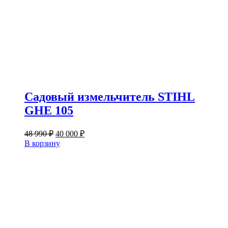
Садовый измельчитель STIHL
GHE 105
Первоначальная
Текущая
48 990
₽
40 000
₽
цена
цена:
В корзину
составляла
40
48
000 ₽.
990 ₽.