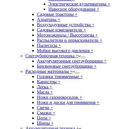
Электрические культиваторы +
Навесное оборудование +
Садовые тракторы +
Аэраторы +
Воздуходувные устройства +
Садовые измельчители +
Мотоножницы / Высоторезы +
Распылители и опрыскиватели +
Пылесосы +
Мойки высокого давления +
Снегоуборочная техника +
Аккумуляторные снегоуборщики +
Бензиновые снегоуборщики +
Расходные материалы +
Головки триммерные +
Канистры +
Леска +
Масла +
Ножи газонокосилок +
Ножи и диски для триммеров +
Свечи +
Смазки +
Цепи +
Шины +
Аккумуляторная техника +