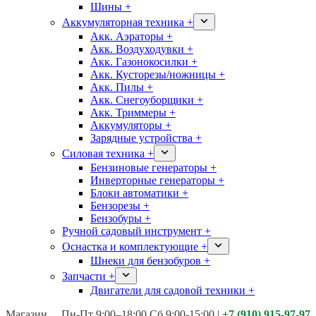
Шины +
Аккумуляторная техника +
Акк. Аэраторы +
Акк. Воздуходувки +
Акк. Газонокосилки +
Акк. Кусторезы/ножницы +
Акк. Пилы +
Акк. Снегоуборщики +
Акк. Триммеры +
Аккумуляторы +
Зарядные устройства +
Силовая техника +
Бензиновые генераторы +
Инверторные генераторы +
Блоки автоматики +
Бензорезы +
Бензобуры +
Ручной садовый инструмент +
Оснастка и комплектующие +
Шнеки для бензобуров +
Запчасти +
Двигатели для садовой техники +
Магазины:
Калуга ул. Московская д.113
Пн-Пт 9:00–18:00 Сб 9:00-15:00
|
+7 (910) 915-97-97