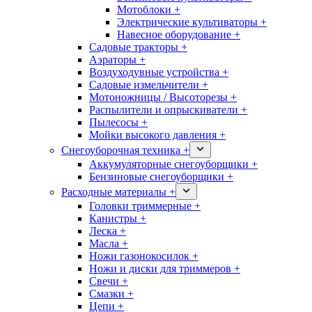
Мотоблоки +
Электрические культиваторы +
Навесное оборудование +
Садовые тракторы +
Аэраторы +
Воздуходувные устройства +
Садовые измельчители +
Мотоножницы / Высоторезы +
Распылители и опрыскиватели +
Пылесосы +
Мойки высокого давления +
Снегоуборочная техника +
Аккумуляторные снегоуборщики +
Бензиновые снегоуборщики +
Расходные материалы +
Головки триммерные +
Канистры +
Леска +
Масла +
Ножи газонокосилок +
Ножи и диски для триммеров +
Свечи +
Смазки +
Цепи +