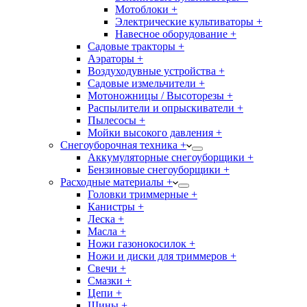
Мотоблоки +
Электрические культиваторы +
Навесное оборудование +
Садовые тракторы +
Аэраторы +
Воздуходувные устройства +
Садовые измельчители +
Мотоножницы / Высоторезы +
Распылители и опрыскиватели +
Пылесосы +
Мойки высокого давления +
Снегоуборочная техника +
Аккумуляторные снегоуборщики +
Бензиновые снегоуборщики +
Расходные материалы +
Головки триммерные +
Канистры +
Леска +
Масла +
Ножи газонокосилок +
Ножи и диски для триммеров +
Свечи +
Смазки +
Цепи +
Шины +