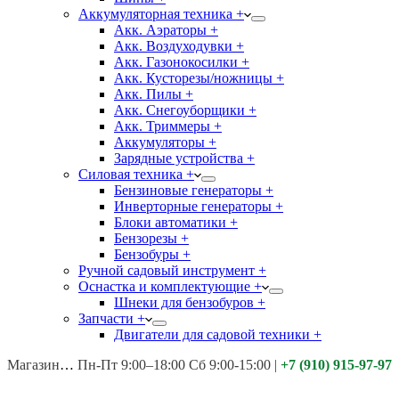
Аккумуляторная техника +
Акк. Аэраторы +
Акк. Воздуходувки +
Акк. Газонокосилки +
Акк. Кусторезы/ножницы +
Акк. Пилы +
Акк. Снегоуборщики +
Акк. Триммеры +
Аккумуляторы +
Зарядные устройства +
Силовая техника +
Бензиновые генераторы +
Инверторные генераторы +
Блоки автоматики +
Бензорезы +
Бензобуры +
Ручной садовый инструмент +
Оснастка и комплектующие +
Шнеки для бензобуров +
Запчасти +
Двигатели для садовой техники +
Магазины:
Калуга ул. Московская д.113
Пн-Пт 9:00–18:00 Сб 9:00-15:00
|
+7 (910) 915-97-97