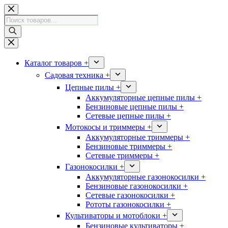
Перейти
к
Поиск
сути
товаров
Каталог товаров +
Садовая техника +
Цепные пилы +
Аккумуляторные цепные пилы +
Бензиновые цепные пилы +
Сетевые цепные пилы +
Мотокосы и триммеры +
Аккумуляторные триммеры +
Бензиновые триммеры +
Сетевые триммеры +
Газонокосилки +
Аккумуляторные газонокосилки +
Бензиновые газонокосилки +
Сетевые газонокосилки +
Рототы газонокосилки +
Культиваторы и мотоблоки +
Бензиновые культиваторы +