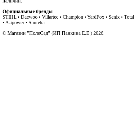
наличии.
Официальные бренды
STIHL • Daewoo • Villartec • Champion • YardFox • Senix • Total
• A-ipower • Sunreka
© Магазин "ПолеСад" (ИП Панкина Е.Е.) 2026.