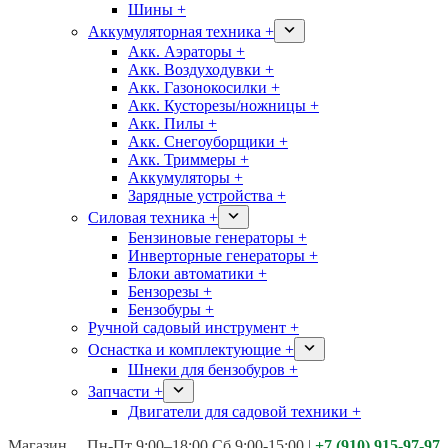
Шины +
Аккумуляторная техника +
Акк. Аэраторы +
Акк. Воздуходувки +
Акк. Газонокосилки +
Акк. Кусторезы/ножницы +
Акк. Пилы +
Акк. Снегоуборщики +
Акк. Триммеры +
Аккумуляторы +
Зарядные устройства +
Силовая техника +
Бензиновые генераторы +
Инверторные генераторы +
Блоки автоматики +
Бензорезы +
Бензобуры +
Ручной садовый инструмент +
Оснастка и комплектующие +
Шнеки для бензобуров +
Запчасти +
Двигатели для садовой техники +
Магазины:
Калуга ул. Московская д.113
Пн-Пт 9:00–18:00 Сб 9:00-15:00
|
+7 (910) 915-97-97