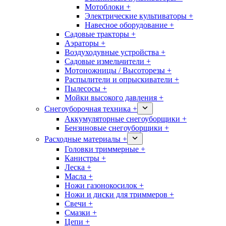
Мотоблоки +
Электрические культиваторы +
Навесное оборудование +
Садовые тракторы +
Аэраторы +
Воздуходувные устройства +
Садовые измельчители +
Мотоножницы / Высоторезы +
Распылители и опрыскиватели +
Пылесосы +
Мойки высокого давления +
Снегоуборочная техника +
Аккумуляторные снегоуборщики +
Бензиновые снегоуборщики +
Расходные материалы +
Головки триммерные +
Канистры +
Леска +
Масла +
Ножи газонокосилок +
Ножи и диски для триммеров +
Свечи +
Смазки +
Цепи +