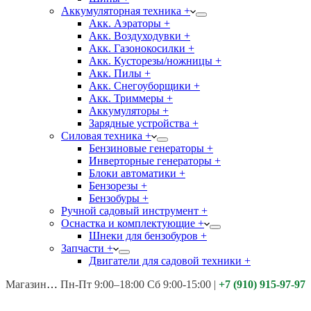
Аккумуляторная техника +
Акк. Аэраторы +
Акк. Воздуходувки +
Акк. Газонокосилки +
Акк. Кусторезы/ножницы +
Акк. Пилы +
Акк. Снегоуборщики +
Акк. Триммеры +
Аккумуляторы +
Зарядные устройства +
Силовая техника +
Бензиновые генераторы +
Инверторные генераторы +
Блоки автоматики +
Бензорезы +
Бензобуры +
Ручной садовый инструмент +
Оснастка и комплектующие +
Шнеки для бензобуров +
Запчасти +
Двигатели для садовой техники +
Магазины:
Калуга ул. Московская д.113
Пн-Пт 9:00–18:00 Сб 9:00-15:00
|
+7 (910) 915-97-97