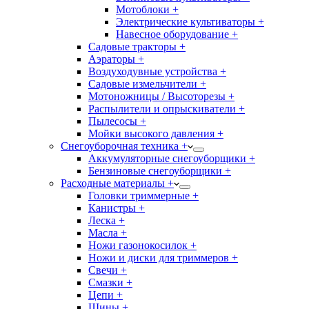
Мотоблоки +
Электрические культиваторы +
Навесное оборудование +
Садовые тракторы +
Аэраторы +
Воздуходувные устройства +
Садовые измельчители +
Мотоножницы / Высоторезы +
Распылители и опрыскиватели +
Пылесосы +
Мойки высокого давления +
Снегоуборочная техника +
Аккумуляторные снегоуборщики +
Бензиновые снегоуборщики +
Расходные материалы +
Головки триммерные +
Канистры +
Леска +
Масла +
Ножи газонокосилок +
Ножи и диски для триммеров +
Свечи +
Смазки +
Цепи +
Шины +