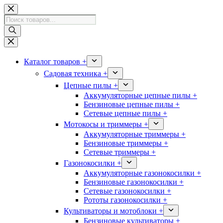
Перейти
к
Поиск
сути
товаров
Каталог товаров +
Садовая техника +
Цепные пилы +
Аккумуляторные цепные пилы +
Бензиновые цепные пилы +
Сетевые цепные пилы +
Мотокосы и триммеры +
Аккумуляторные триммеры +
Бензиновые триммеры +
Сетевые триммеры +
Газонокосилки +
Аккумуляторные газонокосилки +
Бензиновые газонокосилки +
Сетевые газонокосилки +
Рототы газонокосилки +
Культиваторы и мотоблоки +
Бензиновые культиваторы +