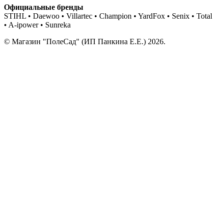
Официальные бренды
STIHL • Daewoo • Villartec • Champion • YardFox • Senix • Total
• A-ipower • Sunreka
© Магазин "ПолеСад" (ИП Панкина Е.Е.) 2026.