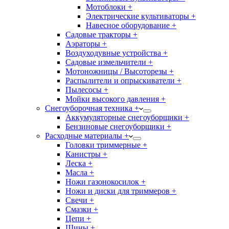
Мотоблоки +
Электрические культиваторы +
Навесное оборудование +
Садовые тракторы +
Аэраторы +
Воздуходувные устройства +
Садовые измельчители +
Мотоножницы / Высоторезы +
Распылители и опрыскиватели +
Пылесосы +
Мойки высокого давления +
Снегоуборочная техника +
Аккумуляторные снегоуборщики +
Бензиновые снегоуборщики +
Расходные материалы +
Головки триммерные +
Канистры +
Леска +
Масла +
Ножи газонокосилок +
Ножи и диски для триммеров +
Свечи +
Смазки +
Цепи +
Шины +