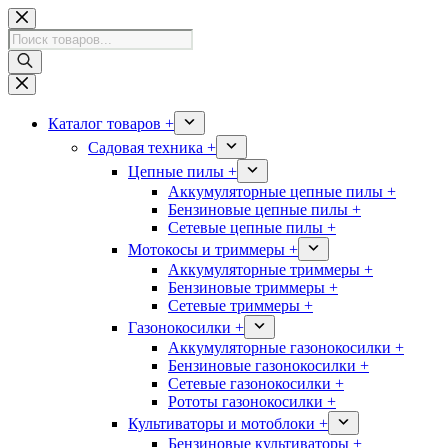
Перейти
к
Поиск
сути
товаров
Каталог товаров +
Садовая техника +
Цепные пилы +
Аккумуляторные цепные пилы +
Бензиновые цепные пилы +
Сетевые цепные пилы +
Мотокосы и триммеры +
Аккумуляторные триммеры +
Бензиновые триммеры +
Сетевые триммеры +
Газонокосилки +
Аккумуляторные газонокосилки +
Бензиновые газонокосилки +
Сетевые газонокосилки +
Рототы газонокосилки +
Культиваторы и мотоблоки +
Бензиновые культиваторы +