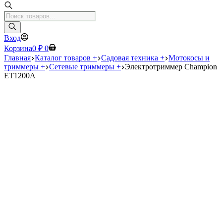
Поиск
товаров
Вход
Корзина
0
₽
0
Главная
Каталог товаров +
Садовая техника +
Мотокосы и
триммеры +
Сетевые триммеры +
Электротриммер Champion
ET1200A