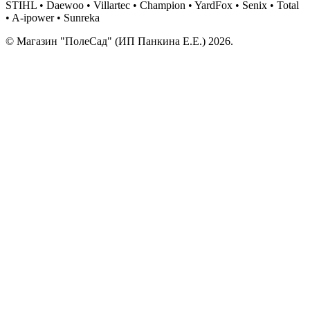
STIHL • Daewoo • Villartec • Champion • YardFox • Senix • Total
• A-ipower • Sunreka
© Магазин "ПолеСад" (ИП Панкина Е.Е.) 2026.