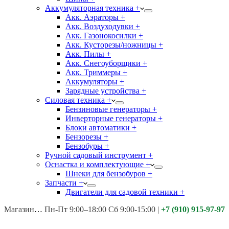
Аккумуляторная техника +
Акк. Аэраторы +
Акк. Воздуходувки +
Акк. Газонокосилки +
Акк. Кусторезы/ножницы +
Акк. Пилы +
Акк. Снегоуборщики +
Акк. Триммеры +
Аккумуляторы +
Зарядные устройства +
Силовая техника +
Бензиновые генераторы +
Инверторные генераторы +
Блоки автоматики +
Бензорезы +
Бензобуры +
Ручной садовый инструмент +
Оснастка и комплектующие +
Шнеки для бензобуров +
Запчасти +
Двигатели для садовой техники +
Магазины:
Калуга ул. Московская д.113
Пн-Пт 9:00–18:00 Сб 9:00-15:00
|
+7 (910) 915-97-97