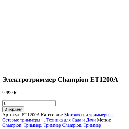
Электротриммер Champion ET1200A
9 990
₽
Количество
товара
В корзину
Электротриммер
Артикул:
ET1200A
Категории:
Мотокосы и триммеры +
,
Champion
Сетевые триммеры +
,
Техника для Сада и Дачи
Метки:
ET1200A
Champion
,
Триммер
,
Триммер Champion
,
Триммер