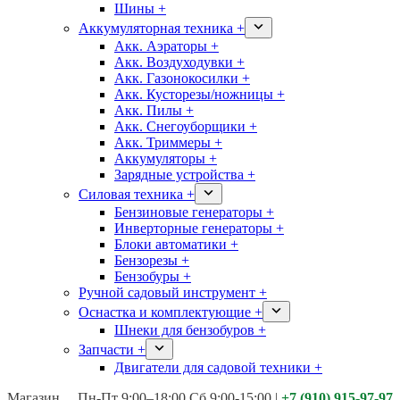
Шины +
Аккумуляторная техника +
Акк. Аэраторы +
Акк. Воздуходувки +
Акк. Газонокосилки +
Акк. Кусторезы/ножницы +
Акк. Пилы +
Акк. Снегоуборщики +
Акк. Триммеры +
Аккумуляторы +
Зарядные устройства +
Силовая техника +
Бензиновые генераторы +
Инверторные генераторы +
Блоки автоматики +
Бензорезы +
Бензобуры +
Ручной садовый инструмент +
Оснастка и комплектующие +
Шнеки для бензобуров +
Запчасти +
Двигатели для садовой техники +
Магазины:
Калуга ул. Московская д.113
Пн-Пт 9:00–18:00 Сб 9:00-15:00
|
+7 (910) 915-97-97