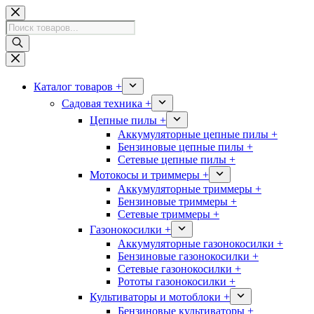
Перейти
к
Поиск
сути
товаров
Каталог товаров +
Садовая техника +
Цепные пилы +
Аккумуляторные цепные пилы +
Бензиновые цепные пилы +
Сетевые цепные пилы +
Мотокосы и триммеры +
Аккумуляторные триммеры +
Бензиновые триммеры +
Сетевые триммеры +
Газонокосилки +
Аккумуляторные газонокосилки +
Бензиновые газонокосилки +
Сетевые газонокосилки +
Рототы газонокосилки +
Культиваторы и мотоблоки +
Бензиновые культиваторы +