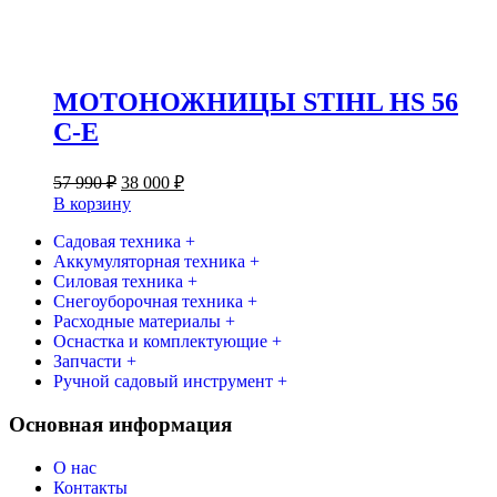
МОТОНОЖНИЦЫ STIHL HS 56
C-E
Первоначальная
Текущая
57 990
₽
38 000
₽
цена
цена:
В корзину
составляла
38
57
Садовая техника +
000 ₽.
Аккумуляторная техника +
990 ₽.
Силовая техника +
Снегоуборочная техника +
Расходные материалы +
Оснастка и комплектующие +
Запчасти +
Ручной садовый инструмент +
Основная информация
О нас
Контакты