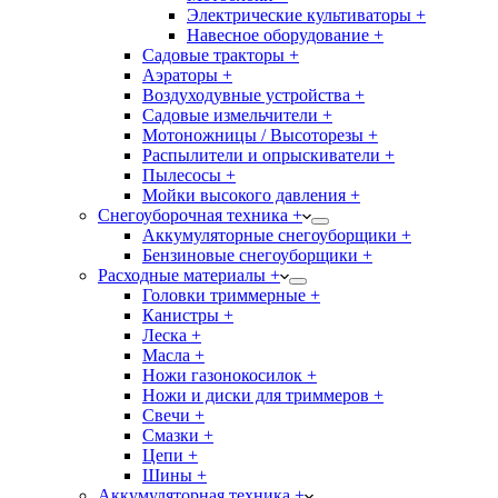
Электрические культиваторы +
Навесное оборудование +
Садовые тракторы +
Аэраторы +
Воздуходувные устройства +
Садовые измельчители +
Мотоножницы / Высоторезы +
Распылители и опрыскиватели +
Пылесосы +
Мойки высокого давления +
Снегоуборочная техника +
Аккумуляторные снегоуборщики +
Бензиновые снегоуборщики +
Расходные материалы +
Головки триммерные +
Канистры +
Леска +
Масла +
Ножи газонокосилок +
Ножи и диски для триммеров +
Свечи +
Смазки +
Цепи +
Шины +
Аккумуляторная техника +