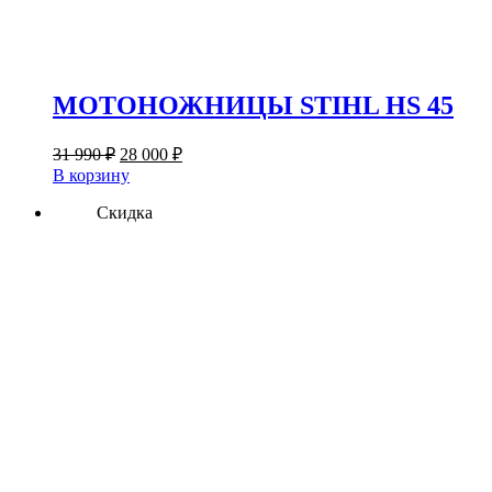
МОТОНОЖНИЦЫ STIHL HS 45
Первоначальная
Текущая
31 990
₽
28 000
₽
цена
цена:
В корзину
составляла
28
31
Скидка
000 ₽.
990 ₽.