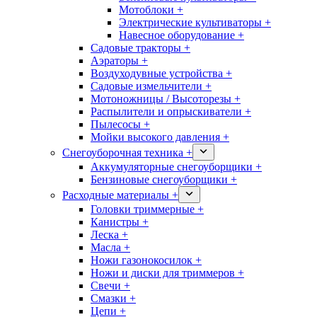
Мотоблоки +
Электрические культиваторы +
Навесное оборудование +
Садовые тракторы +
Аэраторы +
Воздуходувные устройства +
Садовые измельчители +
Мотоножницы / Высоторезы +
Распылители и опрыскиватели +
Пылесосы +
Мойки высокого давления +
Снегоуборочная техника +
Аккумуляторные снегоуборщики +
Бензиновые снегоуборщики +
Расходные материалы +
Головки триммерные +
Канистры +
Леска +
Масла +
Ножи газонокосилок +
Ножи и диски для триммеров +
Свечи +
Смазки +
Цепи +