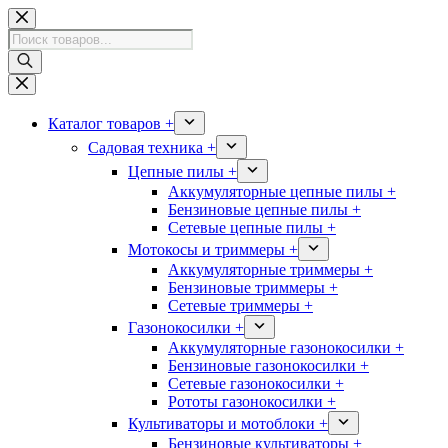
Перейти
к
Поиск
сути
товаров
Каталог товаров +
Садовая техника +
Цепные пилы +
Аккумуляторные цепные пилы +
Бензиновые цепные пилы +
Сетевые цепные пилы +
Мотокосы и триммеры +
Аккумуляторные триммеры +
Бензиновые триммеры +
Сетевые триммеры +
Газонокосилки +
Аккумуляторные газонокосилки +
Бензиновые газонокосилки +
Сетевые газонокосилки +
Рототы газонокосилки +
Культиваторы и мотоблоки +
Бензиновые культиваторы +