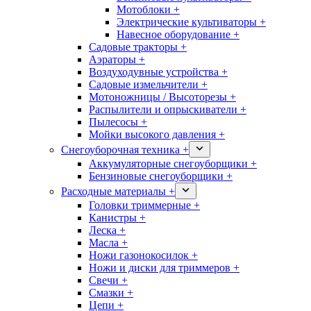
Мотоблоки +
Электрические культиваторы +
Навесное оборудование +
Садовые тракторы +
Аэраторы +
Воздуходувные устройства +
Садовые измельчители +
Мотоножницы / Высоторезы +
Распылители и опрыскиватели +
Пылесосы +
Мойки высокого давления +
Снегоуборочная техника +
Аккумуляторные снегоуборщики +
Бензиновые снегоуборщики +
Расходные материалы +
Головки триммерные +
Канистры +
Леска +
Масла +
Ножи газонокосилок +
Ножи и диски для триммеров +
Свечи +
Смазки +
Цепи +