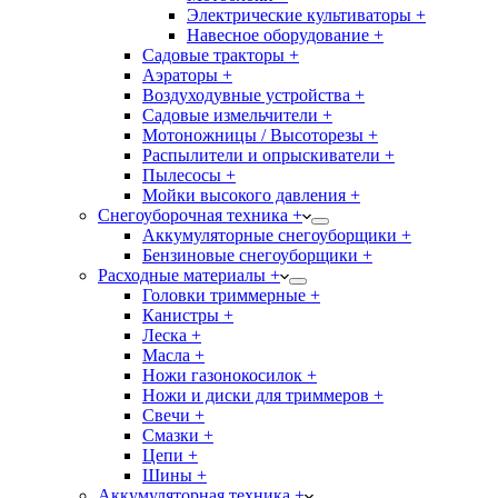
Электрические культиваторы +
Навесное оборудование +
Садовые тракторы +
Аэраторы +
Воздуходувные устройства +
Садовые измельчители +
Мотоножницы / Высоторезы +
Распылители и опрыскиватели +
Пылесосы +
Мойки высокого давления +
Снегоуборочная техника +
Аккумуляторные снегоуборщики +
Бензиновые снегоуборщики +
Расходные материалы +
Головки триммерные +
Канистры +
Леска +
Масла +
Ножи газонокосилок +
Ножи и диски для триммеров +
Свечи +
Смазки +
Цепи +
Шины +
Аккумуляторная техника +