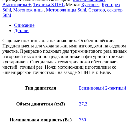
STIHL
Высоторезы +
,
Техника STIHL
Метки:
Кусторез
,
Кусторез
HS
Stihl
,
Мотоножницы
,
Мотоножницы Stihl
,
Секатор
,
секатор
45
Stihl
Описание
Детали
Садовые ножницы для начинающих. Особенно лёгкие.
Предназначены для ухода за живыми изгородями на садовом
участке. Прекрасно подходят для триммингового реза живых
изгородей высотой по грудь или ниже и фигурной стрижки
кустарников. Специальная геометрия ножа обеспечивает
чистый, точный рез. Ножи мотоножниц изготовлены со
«швейцарской точностью» на заводе STIHL в г. Виле.
Тип двигателя
Бензиновый 2-тактный
Объем двигателя (см3)
27,2
Номинальная мощность (Вт)
750