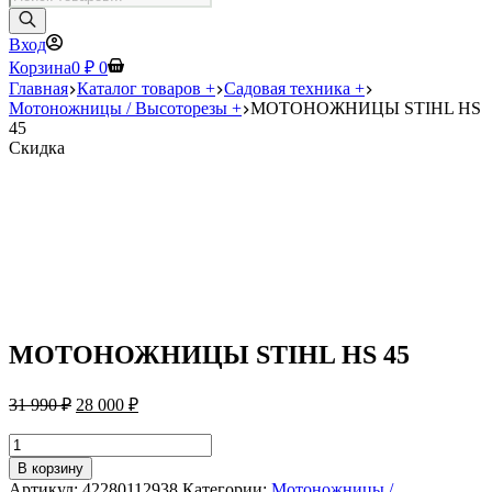
товаров
Вход
Корзина
0
₽
0
Главная
Каталог товаров +
Садовая техника +
Мотоножницы / Высоторезы +
МОТОНОЖНИЦЫ STIHL HS
45
Скидка
МОТОНОЖНИЦЫ STIHL HS 45
Первоначальная
Текущая
31 990
₽
28 000
₽
цена
цена:
составляла
28
Количество
31
товара
000 ₽.
В корзину
МОТОНОЖНИЦЫ
990 ₽.
Артикул:
42280112938
Категории:
Мотоножницы /