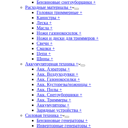
Бензиновые снегоуборщики +
Расходные материалы +
Головки триммерные +
Канистры +
Леска +
Масла +
Ножи газонокосилок +
Ножи и диски для триммеров +
Свечи +
Смазки +
Цепи +
Шины +
Аккумуляторная техника +
Акк. Аэраторы +
Акк. Воздуходувки +
Акк. Газонокосилки +
Акк. Кусторезы/ножницы +
Акк. Пилы +
Акк. Снегоуборщики +
Акк. Триммеры +
Аккумуляторы +
Зарядные устройства +
Силовая техника +
Бензиновые генераторы +
Инверторные генераторы +