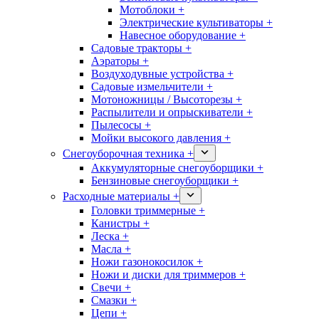
Мотоблоки +
Электрические культиваторы +
Навесное оборудование +
Садовые тракторы +
Аэраторы +
Воздуходувные устройства +
Садовые измельчители +
Мотоножницы / Высоторезы +
Распылители и опрыскиватели +
Пылесосы +
Мойки высокого давления +
Снегоуборочная техника +
Аккумуляторные снегоуборщики +
Бензиновые снегоуборщики +
Расходные материалы +
Головки триммерные +
Канистры +
Леска +
Масла +
Ножи газонокосилок +
Ножи и диски для триммеров +
Свечи +
Смазки +
Цепи +