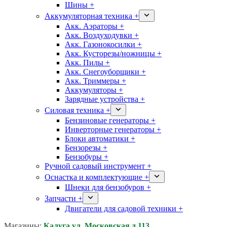
Шины +
Аккумуляторная техника +
Акк. Аэраторы +
Акк. Воздуходувки +
Акк. Газонокосилки +
Акк. Кусторезы/ножницы +
Акк. Пилы +
Акк. Снегоуборщики +
Акк. Триммеры +
Аккумуляторы +
Зарядные устройства +
Силовая техника +
Бензиновые генераторы +
Инверторные генераторы +
Блоки автоматики +
Бензорезы +
Бензобуры +
Ручной садовый инструмент +
Оснастка и комплектующие +
Шнеки для бензобуров +
Запчасти +
Двигатели для садовой техники +
Магазины:
Калуга ул. Московская д.113