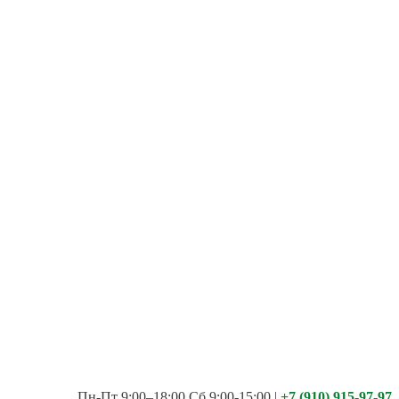
Пн-Пт 9:00–18:00 Сб 9:00-15:00
|
+7 (910) 915-97-97