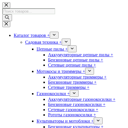
Перейти
к
Поиск
сути
товаров
Каталог товаров +
Садовая техника +
Цепные пилы +
Аккумуляторные цепные пилы +
Бензиновые цепные пилы +
Сетевые цепные пилы +
Мотокосы и триммеры +
Аккумуляторные триммеры +
Бензиновые триммеры +
Сетевые триммеры +
Газонокосилки +
Аккумуляторные газонокосилки +
Бензиновые газонокосилки +
Сетевые газонокосилки +
Рототы газонокосилки +
Культиваторы и мотоблоки +
Бензиновые культиваторы +