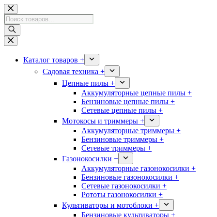
Перейти
к
Поиск
сути
товаров
Каталог товаров +
Садовая техника +
Цепные пилы +
Аккумуляторные цепные пилы +
Бензиновые цепные пилы +
Сетевые цепные пилы +
Мотокосы и триммеры +
Аккумуляторные триммеры +
Бензиновые триммеры +
Сетевые триммеры +
Газонокосилки +
Аккумуляторные газонокосилки +
Бензиновые газонокосилки +
Сетевые газонокосилки +
Рототы газонокосилки +
Культиваторы и мотоблоки +
Бензиновые культиваторы +