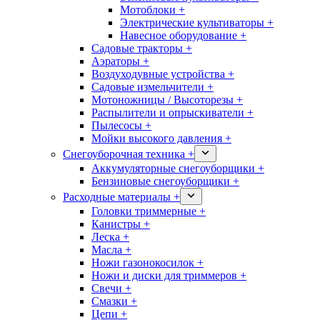
Мотоблоки +
Электрические культиваторы +
Навесное оборудование +
Садовые тракторы +
Аэраторы +
Воздуходувные устройства +
Садовые измельчители +
Мотоножницы / Высоторезы +
Распылители и опрыскиватели +
Пылесосы +
Мойки высокого давления +
Снегоуборочная техника +
Аккумуляторные снегоуборщики +
Бензиновые снегоуборщики +
Расходные материалы +
Головки триммерные +
Канистры +
Леска +
Масла +
Ножи газонокосилок +
Ножи и диски для триммеров +
Свечи +
Смазки +
Цепи +