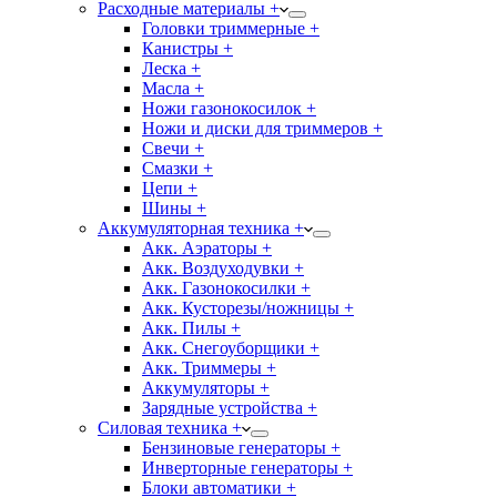
Расходные материалы +
Головки триммерные +
Канистры +
Леска +
Масла +
Ножи газонокосилок +
Ножи и диски для триммеров +
Свечи +
Смазки +
Цепи +
Шины +
Аккумуляторная техника +
Акк. Аэраторы +
Акк. Воздуходувки +
Акк. Газонокосилки +
Акк. Кусторезы/ножницы +
Акк. Пилы +
Акк. Снегоуборщики +
Акк. Триммеры +
Аккумуляторы +
Зарядные устройства +
Силовая техника +
Бензиновые генераторы +
Инверторные генераторы +
Блоки автоматики +