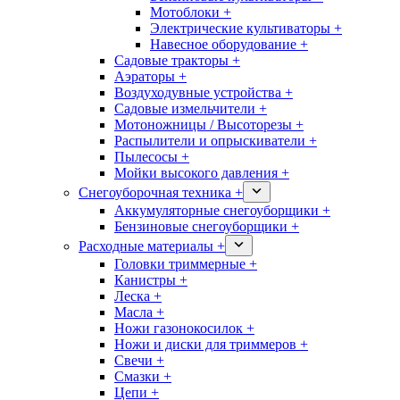
Мотоблоки +
Электрические культиваторы +
Навесное оборудование +
Садовые тракторы +
Аэраторы +
Воздуходувные устройства +
Садовые измельчители +
Мотоножницы / Высоторезы +
Распылители и опрыскиватели +
Пылесосы +
Мойки высокого давления +
Снегоуборочная техника +
Аккумуляторные снегоуборщики +
Бензиновые снегоуборщики +
Расходные материалы +
Головки триммерные +
Канистры +
Леска +
Масла +
Ножи газонокосилок +
Ножи и диски для триммеров +
Свечи +
Смазки +
Цепи +