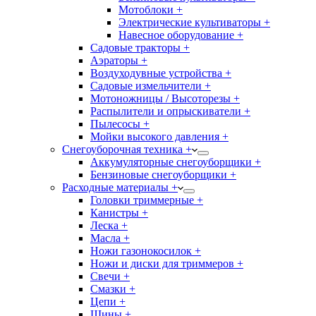
Мотоблоки +
Электрические культиваторы +
Навесное оборудование +
Садовые тракторы +
Аэраторы +
Воздуходувные устройства +
Садовые измельчители +
Мотоножницы / Высоторезы +
Распылители и опрыскиватели +
Пылесосы +
Мойки высокого давления +
Снегоуборочная техника +
Аккумуляторные снегоуборщики +
Бензиновые снегоуборщики +
Расходные материалы +
Головки триммерные +
Канистры +
Леска +
Масла +
Ножи газонокосилок +
Ножи и диски для триммеров +
Свечи +
Смазки +
Цепи +
Шины +