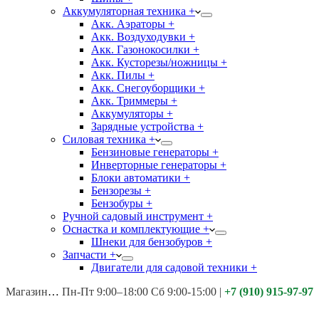
Аккумуляторная техника +
Акк. Аэраторы +
Акк. Воздуходувки +
Акк. Газонокосилки +
Акк. Кусторезы/ножницы +
Акк. Пилы +
Акк. Снегоуборщики +
Акк. Триммеры +
Аккумуляторы +
Зарядные устройства +
Силовая техника +
Бензиновые генераторы +
Инверторные генераторы +
Блоки автоматики +
Бензорезы +
Бензобуры +
Ручной садовый инструмент +
Оснастка и комплектующие +
Шнеки для бензобуров +
Запчасти +
Двигатели для садовой техники +
Магазины:
Калуга ул. Московская д.113
Пн-Пт 9:00–18:00 Сб 9:00-15:00
|
+7 (910) 915-97-97