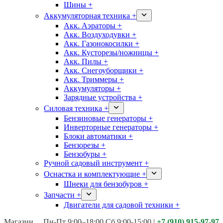
Шины +
Аккумуляторная техника +
Акк. Аэраторы +
Акк. Воздуходувки +
Акк. Газонокосилки +
Акк. Кусторезы/ножницы +
Акк. Пилы +
Акк. Снегоуборщики +
Акк. Триммеры +
Аккумуляторы +
Зарядные устройства +
Силовая техника +
Бензиновые генераторы +
Инверторные генераторы +
Блоки автоматики +
Бензорезы +
Бензобуры +
Ручной садовый инструмент +
Оснастка и комплектующие +
Шнеки для бензобуров +
Запчасти +
Двигатели для садовой техники +
Магазины:
Калуга ул. Московская д.113
Пн-Пт 9:00–18:00 Сб 9:00-15:00
|
+7 (910) 915-97-97