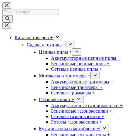
Перейти
к
Поиск
сути
товаров
Каталог товаров +
Садовая техника +
Цепные пилы +
Аккумуляторные цепные пилы +
Бензиновые цепные пилы +
Сетевые цепные пилы +
Мотокосы и триммеры +
Аккумуляторные триммеры +
Бензиновые триммеры +
Сетевые триммеры +
Газонокосилки +
Аккумуляторные газонокосилки +
Бензиновые газонокосилки +
Сетевые газонокосилки +
Рототы газонокосилки +
Культиваторы и мотоблоки +
Бензиновые культиваторы +