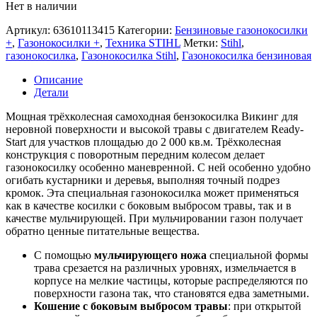
Нет в наличии
Артикул:
63610113415
Категории:
Бензиновые газонокосилки
+
,
Газонокосилки +
,
Техника STIHL
Метки:
Stihl
,
газонокосилка
,
Газонокосилка Stihl
,
Газонокосилка бензиновая
Описание
Детали
Мощная трёхколесная самоходная бензокосилка Викинг для
неровной поверхности и высокой травы с двигателем Ready-
Start для участков площадью до 2 000 кв.м. Трёхколесная
конструкция с поворотным передним колесом делает
газонокосилку особенно маневренной. С ней особенно удобно
огибать кустарники и деревья, выполняя точный подрез
кромок. Эта специальная газонокосилка может применяться
как в качестве косилки с боковым выбросом травы, так и в
качестве мульчирующей. При мульчировании газон получает
обратно ценные питательные вещества.
С помощью
мульчирующего ножа
специальной формы
трава срезается на различных уровнях, измельчается в
корпусе на мелкие частицы, которые распределяются по
поверхности газона так, что становятся едва заметными.
Кошение с боковым выбросом травы
: при открытой