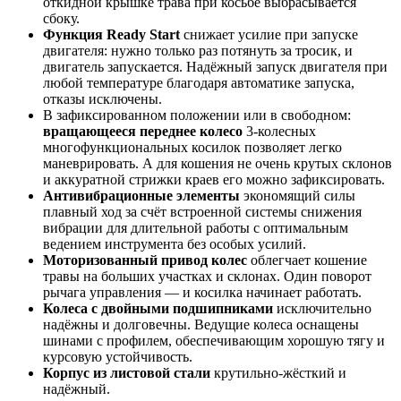
откидной крышке трава при косьбе выбрасывается
сбоку.
Функция Ready Start
снижает усилие при запуске
двигателя: нужно только раз потянуть за тросик, и
двигатель запускается. Надёжный запуск двигателя при
любой температуре благодаря автоматике запуска,
отказы исключены.
В зафиксированном положении или в свободном:
вращающееся переднее колесо
3-колесных
многофункциональных косилок позволяет легко
маневрировать. А для кошения не очень крутых склонов
и аккуратной стрижки краев его можно зафиксировать.
Антивибрационные элементы
экономящий силы
плавный ход за счёт встроенной системы снижения
вибрации для длительной работы с оптимальным
ведением инструмента без особых усилий.
Моторизованный привод колес
облегчает кошение
травы на больших участках и склонах. Один поворот
рычага управления — и косилка начинает работать.
Колеса с двойными подшипниками
исключительно
надёжны и долговечны. Ведущие колеса оснащены
шинами с профилем, обеспечивающим хорошую тягу и
курсовую устойчивость.
Корпус из листовой стали
крутильно-жёсткий и
надёжный.