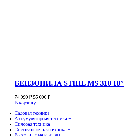
БЕНЗОПИЛА STIHL MS 310 18″
Первоначальная
Текущая
74 990
₽
55 000
₽
цена
цена:
В корзину
составляла
55
74
Садовая техника +
000 ₽.
Аккумуляторная техника +
990 ₽.
Силовая техника +
Снегоуборочная техника +
Расходные материалы +