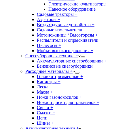
Электрические культиваторы +
Навесное оборудование +
Садовые тракторы +
Аэраторы +
Воздуходувные устройства +
Садовые измельчители +
Мотоножницы / Высоторезы +
Распылители и опрыскиватели +
Пылесосы +
Мойки высокого давления +
Снегоуборочная техника +
Аккумуляторные снегоуборщики +
Бензиновые снегоуборщики +
Расходные материалы +
Головки триммерные +
Канистры +
Леска +
Масла +
Ножи газонокосилок +
Ножи и диски для триммеров +
Свечи +
Смазки +
Цепи +
Шины +
Аккумуляторная техника +