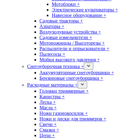
Мотоблоки +
Электрические культиваторы +
Навесное оборудование +
Садовые тракторы +
Аэраторы +
Воздуходувные устройства +
Садовые измельчители +
Мотоножницы / Высоторезы +
Распылители и опрыскиватели +
Пылесосы +
Мойки высокого давления +
Снегоуборочная техника +
Аккумуляторные снегоуборщики +
Бензиновые снегоуборщики +
Расходные материалы +
Головки триммерные +
Канистры +
Леска +
Масла +
Ножи газонокосилок +
Ножи и диски для триммеров +
Свечи +
Смазки +
Цепи +