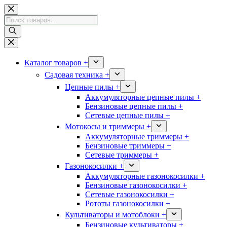
Перейти
к
Поиск
сути
товаров
Каталог товаров +
Садовая техника +
Цепные пилы +
Аккумуляторные цепные пилы +
Бензиновые цепные пилы +
Сетевые цепные пилы +
Мотокосы и триммеры +
Аккумуляторные триммеры +
Бензиновые триммеры +
Сетевые триммеры +
Газонокосилки +
Аккумуляторные газонокосилки +
Бензиновые газонокосилки +
Сетевые газонокосилки +
Рототы газонокосилки +
Культиваторы и мотоблоки +
Бензиновые культиваторы +