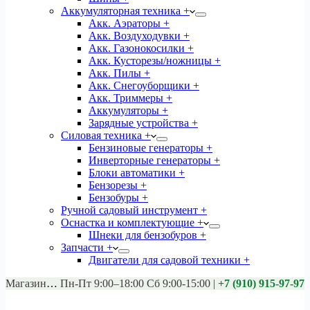
Аккумуляторная техника +
Акк. Аэраторы +
Акк. Воздуходувки +
Акк. Газонокосилки +
Акк. Кусторезы/ножницы +
Акк. Пилы +
Акк. Снегоуборщики +
Акк. Триммеры +
Аккумуляторы +
Зарядные устройства +
Силовая техника +
Бензиновые генераторы +
Инверторные генераторы +
Блоки автоматики +
Бензорезы +
Бензобуры +
Ручной садовый инструмент +
Оснастка и комплектующие +
Шнеки для бензобуров +
Запчасти +
Двигатели для садовой техники +
Магазины:
Калуга ул. Московская д.113
Пн-Пт 9:00–18:00 Сб 9:00-15:00
|
+7 (910) 915-97-97