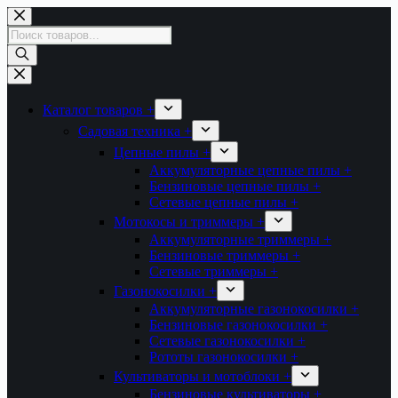
Перейти
к
Поиск
сути
товаров
Каталог товаров +
Садовая техника +
Цепные пилы +
Аккумуляторные цепные пилы +
Бензиновые цепные пилы +
Сетевые цепные пилы +
Мотокосы и триммеры +
Аккумуляторные триммеры +
Бензиновые триммеры +
Сетевые триммеры +
Газонокосилки +
Аккумуляторные газонокосилки +
Бензиновые газонокосилки +
Сетевые газонокосилки +
Рототы газонокосилки +
Культиваторы и мотоблоки +
Бензиновые культиваторы +