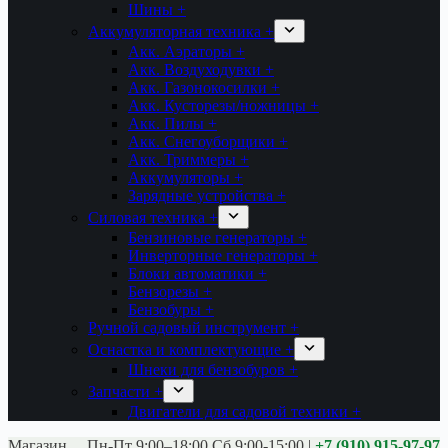
Шины +
Аккумуляторная техника +
Акк. Аэраторы +
Акк. Воздуходувки +
Акк. Газонокосилки +
Акк. Кусторезы/ножницы +
Акк. Пилы +
Акк. Снегоуборщики +
Акк. Триммеры +
Аккумуляторы +
Зарядные устройства +
Силовая техника +
Бензиновые генераторы +
Инверторные генераторы +
Блоки автоматики +
Бензорезы +
Бензобуры +
Ручной садовый инструмент +
Оснастка и комплектующие +
Шнеки для бензобуров +
Запчасти +
Двигатели для садовой техники +
Магазины:
Калуга ул. Московская д.113
Пн-Пт 9:00–18:00 Сб 9:00-15:00
|
+7 (910) 915-97-97