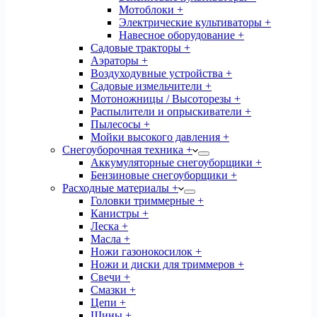
Мотоблоки +
Электрические культиваторы +
Навесное оборудование +
Садовые тракторы +
Аэраторы +
Воздуходувные устройства +
Садовые измельчители +
Мотоножницы / Высоторезы +
Распылители и опрыскиватели +
Пылесосы +
Мойки высокого давления +
Снегоуборочная техника +
Аккумуляторные снегоуборщики +
Бензиновые снегоуборщики +
Расходные материалы +
Головки триммерные +
Канистры +
Леска +
Масла +
Ножи газонокосилок +
Ножи и диски для триммеров +
Свечи +
Смазки +
Цепи +
Шины +