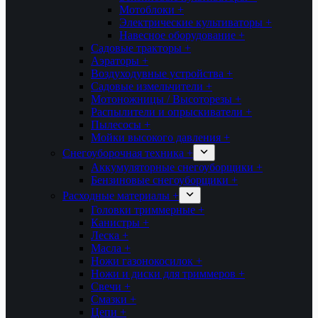
Мотоблоки +
Электрические культиваторы +
Навесное оборудование +
Садовые тракторы +
Аэраторы +
Воздуходувные устройства +
Садовые измельчители +
Мотоножницы / Высоторезы +
Распылители и опрыскиватели +
Пылесосы +
Мойки высокого давления +
Снегоуборочная техника +
Аккумуляторные снегоуборщики +
Бензиновые снегоуборщики +
Расходные материалы +
Головки триммерные +
Канистры +
Леска +
Масла +
Ножи газонокосилок +
Ножи и диски для триммеров +
Свечи +
Смазки +
Цепи +