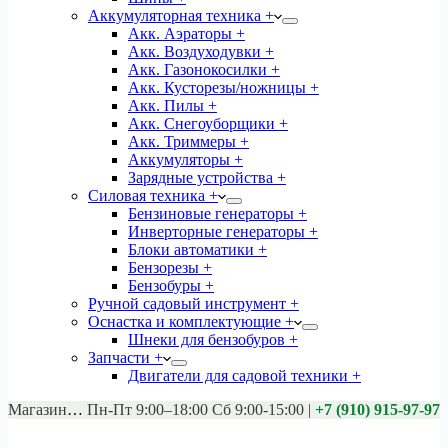
Аккумуляторная техника +
Акк. Аэраторы +
Акк. Воздуходувки +
Акк. Газонокосилки +
Акк. Кусторезы/ножницы +
Акк. Пилы +
Акк. Снегоуборщики +
Акк. Триммеры +
Аккумуляторы +
Зарядные устройства +
Силовая техника +
Бензиновые генераторы +
Инверторные генераторы +
Блоки автоматики +
Бензорезы +
Бензобуры +
Ручной садовый инструмент +
Оснастка и комплектующие +
Шнеки для бензобуров +
Запчасти +
Двигатели для садовой техники +
Магазины:
Калуга ул. Московская д.113
Пн-Пт 9:00–18:00 Сб 9:00-15:00
|
+7 (910) 915-97-97