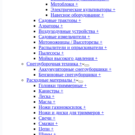
Мотоблоки +
Электрические культиваторы +
Навесное оборудование +
Садовые тракторы +
Аэраторы +
Воздуходувные устройства +
Садовые измельчители +
Мотоножницы / Высоторезы +
Распылители и опрыскиватели +
Пылесосы +
Мойки высокого давления +
Снегоуборочная техника +
Аккумуляторные снегоуборщики +
Бензиновые снегоуборщики +
Расходные материалы +
Головки триммерные +
Канистры +
Леска +
Масла +
Ножи газонокосилок +
Ножи и диски для триммеров +
Свечи +
Смазки +
Цепи +
Шины +