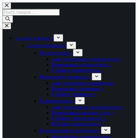
Перейти
к
Поиск
сути
товаров
Каталог товаров +
Садовая техника +
Цепные пилы +
Аккумуляторные цепные пилы +
Бензиновые цепные пилы +
Сетевые цепные пилы +
Мотокосы и триммеры +
Аккумуляторные триммеры +
Бензиновые триммеры +
Сетевые триммеры +
Газонокосилки +
Аккумуляторные газонокосилки +
Бензиновые газонокосилки +
Сетевые газонокосилки +
Рототы газонокосилки +
Культиваторы и мотоблоки +
Бензиновые культиваторы +