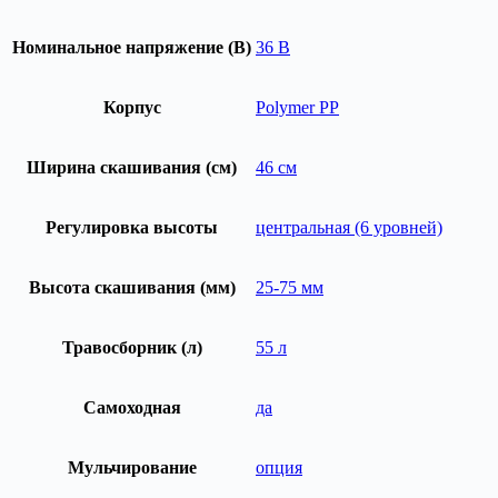
Номинальное напряжение (В)
36 В
Корпус
Polymer PP
Ширина скашивания (см)
46 см
Регулировка высоты
центральная (6 уровней)
Высота скашивания (мм)
25-75 мм
Травосборник (л)
55 л
Самоходная
да
Мульчирование
опция