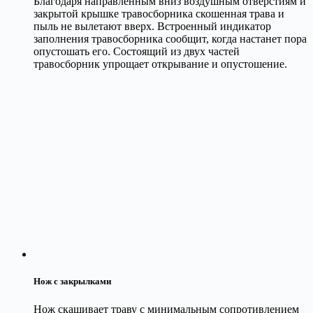
Благодаря направленным вниз воздушным отверстиям и
закрытой крышке травосборника скошенная трава и
пыль не вылетают вверх. Встроенный индикатор
заполнения травосборника сообщит, когда настанет пора
опустошать его. Состоящий из двух частей
травосборник упрощает открывание и опустошение.
Нож с закрылками
Нож скашивает траву с минимальным сопротивлением