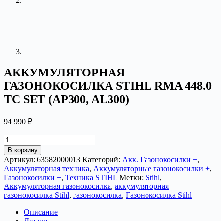
АККУМУЛЯТОРНАЯ
ГАЗОНОКОСИЛКА STIHL RMA 448.0
TC SET (AP300, AL300)
94 990
₽
Количество
товара
В корзину
АККУМУЛЯТОРНАЯ
Артикул:
63582000013
Категорий:
Акк. Газонокосилки +
,
ГАЗОНОКОСИЛКА
Аккумуляторная техника
,
Аккумуляторные газонокосилки +
,
STIHL
Газонокосилки +
,
Техника STIHL
Метки:
Stihl
,
RMA
Аккумуляторная газонокосилка
,
аккумуляторная
448.0
газонокосилка Stihl
,
газонокосилка
,
Газонокосилка Stihl
TC
SET
Описание
(AP300,
Детали