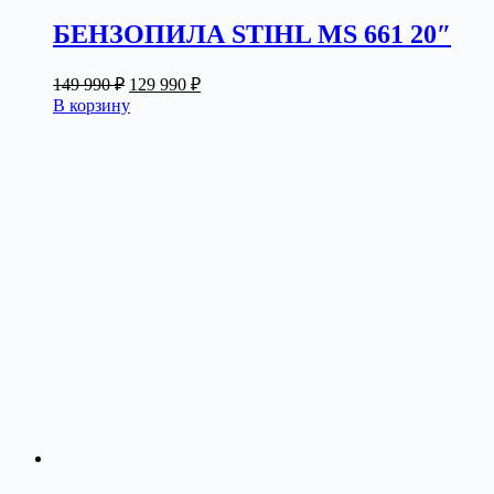
БЕНЗОПИЛА STIHL MS 661 20″
Первоначальная
Текущая
149 990
₽
129 990
₽
цена
цена:
В корзину
составляла
129
149
990 ₽.
990 ₽.