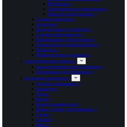
Мотоблоки +
Электрические культиваторы +
Навесное оборудование +
Садовые тракторы +
Аэраторы +
Воздуходувные устройства +
Садовые измельчители +
Мотоножницы / Высоторезы +
Распылители и опрыскиватели +
Пылесосы +
Мойки высокого давления +
Снегоуборочная техника +
Аккумуляторные снегоуборщики +
Бензиновые снегоуборщики +
Расходные материалы +
Головки триммерные +
Канистры +
Леска +
Масла +
Ножи газонокосилок +
Ножи и диски для триммеров +
Свечи +
Смазки +
Цепи +