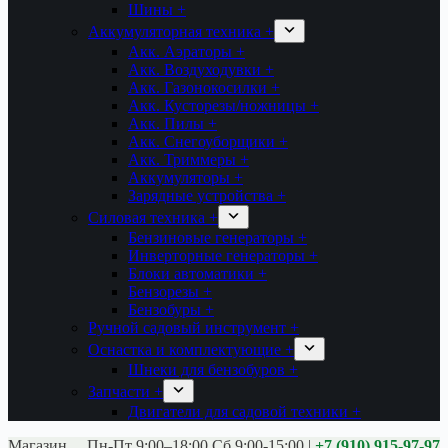
Шины +
Аккумуляторная техника +
Акк. Аэраторы +
Акк. Воздуходувки +
Акк. Газонокосилки +
Акк. Кусторезы/ножницы +
Акк. Пилы +
Акк. Снегоуборщики +
Акк. Триммеры +
Аккумуляторы +
Зарядные устройства +
Силовая техника +
Бензиновые генераторы +
Инверторные генераторы +
Блоки автоматики +
Бензорезы +
Бензобуры +
Ручной садовый инструмент +
Оснастка и комплектующие +
Шнеки для бензобуров +
Запчасти +
Двигатели для садовой техники +
Магазины:
Калуга ул. Московская д.113
Пн-Пт 9:00–18:00 Сб 9:00-15:00
|
+7 (910) 915-97-97