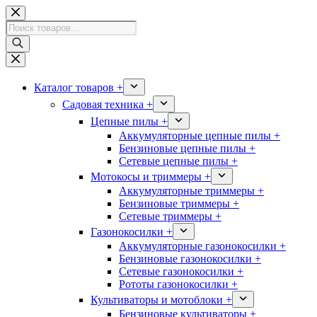
Перейти
к
Поиск
сути
товаров
Каталог товаров +
Садовая техника +
Цепные пилы +
Аккумуляторные цепные пилы +
Бензиновые цепные пилы +
Сетевые цепные пилы +
Мотокосы и триммеры +
Аккумуляторные триммеры +
Бензиновые триммеры +
Сетевые триммеры +
Газонокосилки +
Аккумуляторные газонокосилки +
Бензиновые газонокосилки +
Сетевые газонокосилки +
Рототы газонокосилки +
Культиваторы и мотоблоки +
Бензиновые культиваторы +