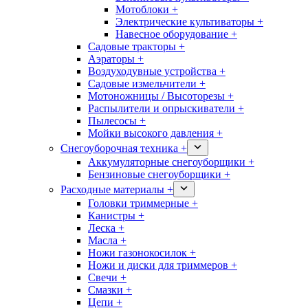
Мотоблоки +
Электрические культиваторы +
Навесное оборудование +
Садовые тракторы +
Аэраторы +
Воздуходувные устройства +
Садовые измельчители +
Мотоножницы / Высоторезы +
Распылители и опрыскиватели +
Пылесосы +
Мойки высокого давления +
Снегоуборочная техника +
Аккумуляторные снегоуборщики +
Бензиновые снегоуборщики +
Расходные материалы +
Головки триммерные +
Канистры +
Леска +
Масла +
Ножи газонокосилок +
Ножи и диски для триммеров +
Свечи +
Смазки +
Цепи +