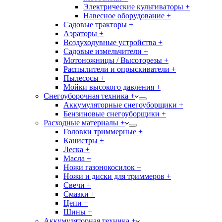
Электрические культиваторы +
Навесное оборудование +
Садовые тракторы +
Аэраторы +
Воздуходувные устройства +
Садовые измельчители +
Мотоножницы / Высоторезы +
Распылители и опрыскиватели +
Пылесосы +
Мойки высокого давления +
Снегоуборочная техника +
Аккумуляторные снегоуборщики +
Бензиновые снегоуборщики +
Расходные материалы +
Головки триммерные +
Канистры +
Леска +
Масла +
Ножи газонокосилок +
Ножи и диски для триммеров +
Свечи +
Смазки +
Цепи +
Шины +
Аккумуляторная техника +