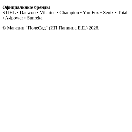
Официальные бренды
STIHL • Daewoo • Villartec • Champion • YardFox • Senix • Total
• A-ipower • Sunreka
© Магазин "ПолеСад" (ИП Панкина Е.Е.) 2026.