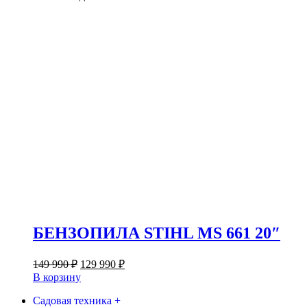
БЕНЗОПИЛА STIHL MS 661 20″
Первоначальная
Текущая
149 990
₽
129 990
₽
цена
цена:
В корзину
составляла
129
149
Садовая техника +
990 ₽.