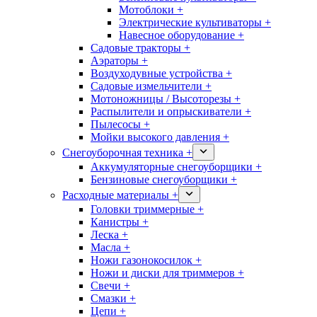
Мотоблоки +
Электрические культиваторы +
Навесное оборудование +
Садовые тракторы +
Аэраторы +
Воздуходувные устройства +
Садовые измельчители +
Мотоножницы / Высоторезы +
Распылители и опрыскиватели +
Пылесосы +
Мойки высокого давления +
Снегоуборочная техника +
Аккумуляторные снегоуборщики +
Бензиновые снегоуборщики +
Расходные материалы +
Головки триммерные +
Канистры +
Леска +
Масла +
Ножи газонокосилок +
Ножи и диски для триммеров +
Свечи +
Смазки +
Цепи +