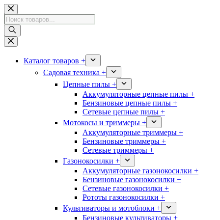
Перейти
к
Поиск
сути
товаров
Каталог товаров +
Садовая техника +
Цепные пилы +
Аккумуляторные цепные пилы +
Бензиновые цепные пилы +
Сетевые цепные пилы +
Мотокосы и триммеры +
Аккумуляторные триммеры +
Бензиновые триммеры +
Сетевые триммеры +
Газонокосилки +
Аккумуляторные газонокосилки +
Бензиновые газонокосилки +
Сетевые газонокосилки +
Рототы газонокосилки +
Культиваторы и мотоблоки +
Бензиновые культиваторы +