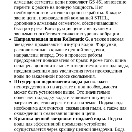
алмазные сегменты цепи позволяют GS 461 мгновенно
перейти к работе на полную мощность. Нет
необходимости в заточке в процессе работы. Каждое
звено цепи, произведенной компанией STIHL,
дополнено алмазным сегментом, обеспечивающим
быстроту реза. Конструкция цепи с выпуклыми
звеньями способствует снижению уровня вибрации.
Направляющая шина Rollomatic G
, а также ведомая
звездочка промываются изнутри водой. Форсунки,
расположенные в крышке цепной звездочки,
направлены вперед. Это в процессе работы
предохраняет пользователя от брызг. Кроме того, шина
оснащена дополнительным отверстием для отвода воды,
предназначенным для увеличения пути прохождения
воды по закаленной полосе скольжения.
Штуцер для подключения воды
расположен
непосредственно на агрегате и при необходимости
может быть установлен выше. Это значительно
облегчает подводку воды и защищает штуцер от
загрязнения, если агрегат стоит на земле. Подача вода
необходима для очистки, связывания пыли, а также для
охлаждения и смазывания шины и цепи.
Крышка цепной звездочки с подачей воды.
Подача
воды для эффективной промывки устройства
осуществляется через крышку цепной звездочки. Вода