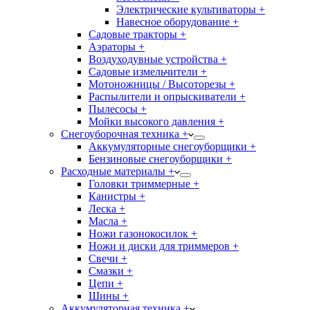
Электрические культиваторы +
Навесное оборудование +
Садовые тракторы +
Аэраторы +
Воздуходувные устройства +
Садовые измельчители +
Мотоножницы / Высоторезы +
Распылители и опрыскиватели +
Пылесосы +
Мойки высокого давления +
Снегоуборочная техника +
Аккумуляторные снегоуборщики +
Бензиновые снегоуборщики +
Расходные материалы +
Головки триммерные +
Канистры +
Леска +
Масла +
Ножи газонокосилок +
Ножи и диски для триммеров +
Свечи +
Смазки +
Цепи +
Шины +
Аккумуляторная техника +