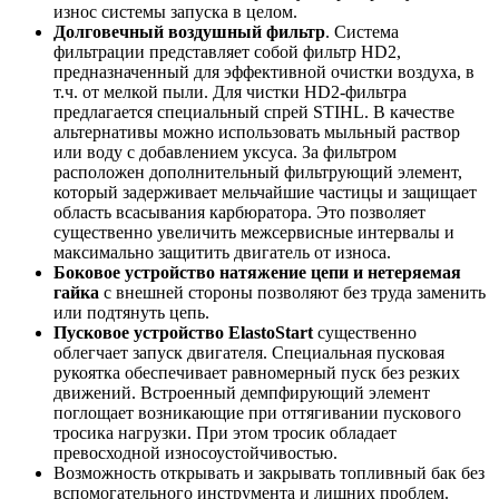
износ системы запуска в целом.
Долговечный воздушный фильтр
. Система
фильтрации представляет собой фильтр HD2,
предназначенный для эффективной очистки воздуха, в
т.ч. от мелкой пыли. Для чистки HD2-фильтра
предлагается специальный спрей STIHL. В качестве
альтернативы можно использовать мыльный раствор
или воду с добавлением уксуса. За фильтром
расположен дополнительный фильтрующий элемент,
который задерживает мельчайшие частицы и защищает
область всасывания карбюратора. Это позволяет
существенно увеличить межсервисные интервалы и
максимально защитить двигатель от износа.
Боковое устройство натяжение цепи и нетеряемая
гайка
с внешней стороны позволяют без труда заменить
или подтянуть цепь.
Пусковое устройство ElastoStart
существенно
облегчает запуск двигателя. Специальная пусковая
рукоятка обеспечивает равномерный пуск без резких
движений. Встроенный демпфирующий элемент
поглощает возникающие при оттягивании пускового
тросика нагрузки. При этом тросик обладает
превосходной износоустойчивостью.
Возможность открывать и закрывать топливный бак без
вспомогательного инструмента и лишних проблем.