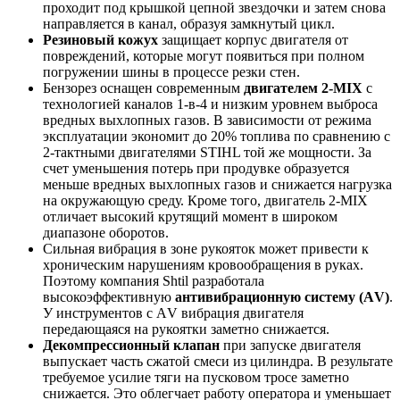
проходит под крышкой цепной звездочки и затем снова
направляется в канал, образуя замкнутый цикл.
Резиновый кожух
защищает корпус двигателя от
повреждений, которые могут появиться при полном
погружении шины в процессе резки стен.
Бензорез оснащен современным
двигателем 2-MIX
с
технологией каналов 1-в-4 и низким уровнем выброса
вредных выхлопных газов. В зависимости от режима
эксплуатации экономит до 20% топлива по сравнению с
2-тактными двигателями STIHL той же мощности. За
счет уменьшения потерь при продувке образуется
меньше вредных выхлопных газов и снижается нагрузка
на окружающую среду. Кроме того, двигатель 2-MIX
отличает высокий крутящий момент в широком
диапазоне оборотов.
Сильная вибрация в зоне рукояток может привести к
хроническим нарушениям кровообращения в руках.
Поэтому компания Shtil разработала
высокоэффективную
антивибрационную систему (АV)
.
У инструментов с АV вибрация двигателя
передающаяся на рукоятки заметно снижается.
Декомпрессионный клапан
при запуске двигателя
выпускает часть сжатой смеси из цилиндра. В результате
требуемое усилие тяги на пусковом тросе заметно
снижается. Это облегчает работу оператора и уменьшает