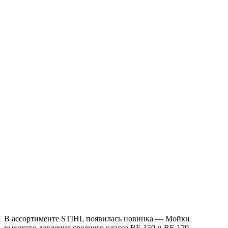
В ассортименте STIHL появилась новинка — Мойки
высокого давления среднего класса RE 150 и RE 170.