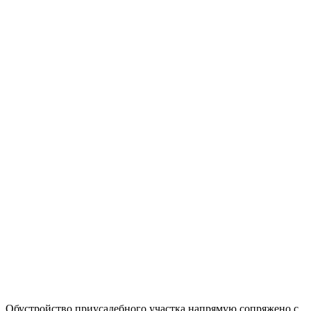
Обустройство приусадебного участка напрямую сопряжено с