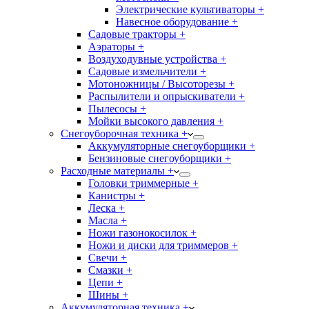
Электрические культиваторы +
Навесное оборудование +
Садовые тракторы +
Аэраторы +
Воздуходувные устройства +
Садовые измельчители +
Мотоножницы / Высоторезы +
Распылители и опрыскиватели +
Пылесосы +
Мойки высокого давления +
Снегоуборочная техника +
Аккумуляторные снегоуборщики +
Бензиновые снегоуборщики +
Расходные материалы +
Головки триммерные +
Канистры +
Леска +
Масла +
Ножи газонокосилок +
Ножи и диски для триммеров +
Свечи +
Смазки +
Цепи +
Шины +
Аккумуляторная техника +