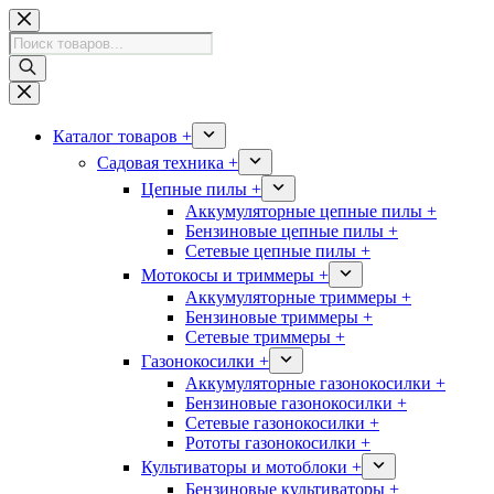
Перейти
к
Поиск
сути
товаров
Каталог товаров +
Садовая техника +
Цепные пилы +
Аккумуляторные цепные пилы +
Бензиновые цепные пилы +
Сетевые цепные пилы +
Мотокосы и триммеры +
Аккумуляторные триммеры +
Бензиновые триммеры +
Сетевые триммеры +
Газонокосилки +
Аккумуляторные газонокосилки +
Бензиновые газонокосилки +
Сетевые газонокосилки +
Рототы газонокосилки +
Культиваторы и мотоблоки +
Бензиновые культиваторы +