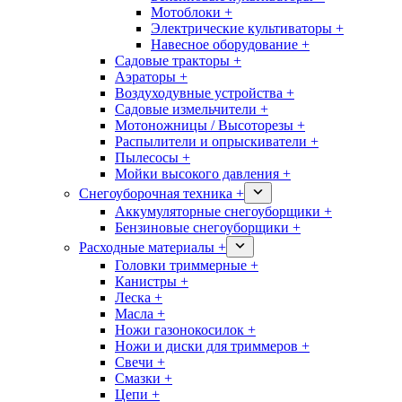
Мотоблоки +
Электрические культиваторы +
Навесное оборудование +
Садовые тракторы +
Аэраторы +
Воздуходувные устройства +
Садовые измельчители +
Мотоножницы / Высоторезы +
Распылители и опрыскиватели +
Пылесосы +
Мойки высокого давления +
Снегоуборочная техника +
Аккумуляторные снегоуборщики +
Бензиновые снегоуборщики +
Расходные материалы +
Головки триммерные +
Канистры +
Леска +
Масла +
Ножи газонокосилок +
Ножи и диски для триммеров +
Свечи +
Смазки +
Цепи +