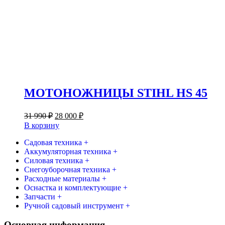
МОТОНОЖНИЦЫ STIHL HS 45
Первоначальная
Текущая
31 990
₽
28 000
₽
цена
цена:
В корзину
составляла
28
31
Садовая техника +
000 ₽.
Аккумуляторная техника +
990 ₽.
Силовая техника +
Снегоуборочная техника +
Расходные материалы +
Оснастка и комплектующие +
Запчасти +
Ручной садовый инструмент +
Основная информация