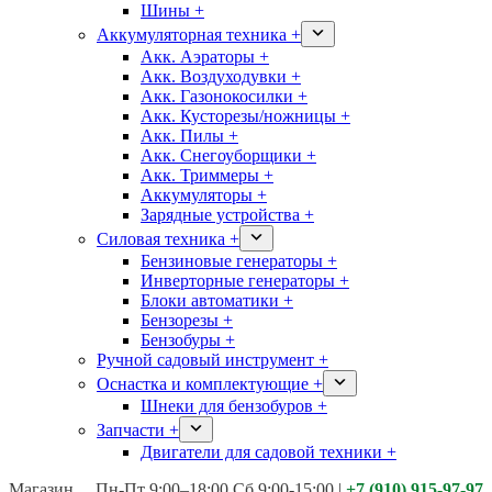
Шины +
Аккумуляторная техника +
Акк. Аэраторы +
Акк. Воздуходувки +
Акк. Газонокосилки +
Акк. Кусторезы/ножницы +
Акк. Пилы +
Акк. Снегоуборщики +
Акк. Триммеры +
Аккумуляторы +
Зарядные устройства +
Силовая техника +
Бензиновые генераторы +
Инверторные генераторы +
Блоки автоматики +
Бензорезы +
Бензобуры +
Ручной садовый инструмент +
Оснастка и комплектующие +
Шнеки для бензобуров +
Запчасти +
Двигатели для садовой техники +
Магазины:
Калуга ул. Московская д.113
Пн-Пт 9:00–18:00 Сб 9:00-15:00
|
+7 (910) 915-97-97