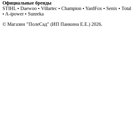
Официальные бренды
STIHL • Daewoo • Villartec • Champion • YardFox • Senix • Total
• A-ipower • Sunreka
© Магазин "ПолеСад" (ИП Панкина Е.Е.) 2026.