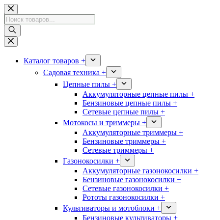
Перейти
к
Поиск
сути
товаров
Каталог товаров +
Садовая техника +
Цепные пилы +
Аккумуляторные цепные пилы +
Бензиновые цепные пилы +
Сетевые цепные пилы +
Мотокосы и триммеры +
Аккумуляторные триммеры +
Бензиновые триммеры +
Сетевые триммеры +
Газонокосилки +
Аккумуляторные газонокосилки +
Бензиновые газонокосилки +
Сетевые газонокосилки +
Рототы газонокосилки +
Культиваторы и мотоблоки +
Бензиновые культиваторы +