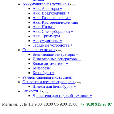
Аккумуляторная техника +
Акк. Аэраторы +
Акк. Воздуходувки +
Акк. Газонокосилки +
Акк. Кусторезы/ножницы +
Акк. Пилы +
Акк. Снегоуборщики +
Акк. Триммеры +
Аккумуляторы +
Зарядные устройства +
Силовая техника +
Бензиновые генераторы +
Инверторные генераторы +
Блоки автоматики +
Бензорезы +
Бензобуры +
Ручной садовый инструмент +
Оснастка и комплектующие +
Шнеки для бензобуров +
Запчасти +
Двигатели для садовой техники +
Магазины:
Калуга ул. Московская д.113
Пн-Пт 9:00–18:00 Сб 9:00-15:00
|
+7 (910) 915-97-97