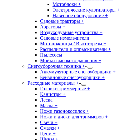
Мотоблоки +
Электрические культиваторы +
Навесное оборудование +
Садовые тракторы +
Аэраторы +
Воздуходувные устройства +
Садовые измельчители +
Мотоножницы / Высоторезы +
Распылители и опрыскиватели +
Пылесосы +
Мойки высокого давления +
Снегоуборочная техника +
Аккумуляторные снегоуборщики +
Бензиновые снегоуборщики +
Расходные материалы +
Головки триммерные +
Канистры +
Леска +
Масла +
Ножи газонокосилок +
Ножи и диски для триммеров +
Свечи +
Смазки +
Цепи +
Шины +