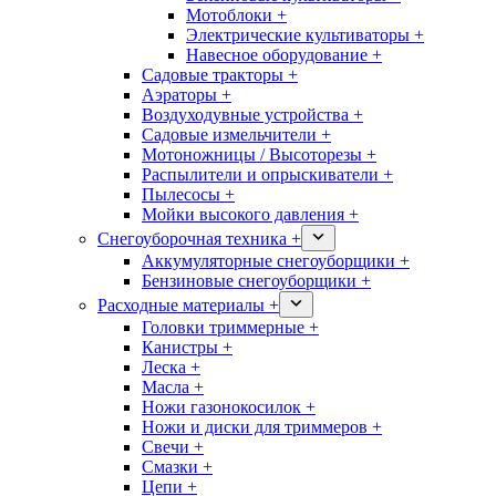
Мотоблоки +
Электрические культиваторы +
Навесное оборудование +
Садовые тракторы +
Аэраторы +
Воздуходувные устройства +
Садовые измельчители +
Мотоножницы / Высоторезы +
Распылители и опрыскиватели +
Пылесосы +
Мойки высокого давления +
Снегоуборочная техника +
Аккумуляторные снегоуборщики +
Бензиновые снегоуборщики +
Расходные материалы +
Головки триммерные +
Канистры +
Леска +
Масла +
Ножи газонокосилок +
Ножи и диски для триммеров +
Свечи +
Смазки +
Цепи +