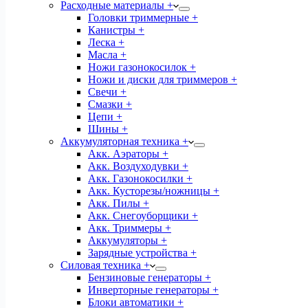
Расходные материалы +
Головки триммерные +
Канистры +
Леска +
Масла +
Ножи газонокосилок +
Ножи и диски для триммеров +
Свечи +
Смазки +
Цепи +
Шины +
Аккумуляторная техника +
Акк. Аэраторы +
Акк. Воздуходувки +
Акк. Газонокосилки +
Акк. Кусторезы/ножницы +
Акк. Пилы +
Акк. Снегоуборщики +
Акк. Триммеры +
Аккумуляторы +
Зарядные устройства +
Силовая техника +
Бензиновые генераторы +
Инверторные генераторы +
Блоки автоматики +