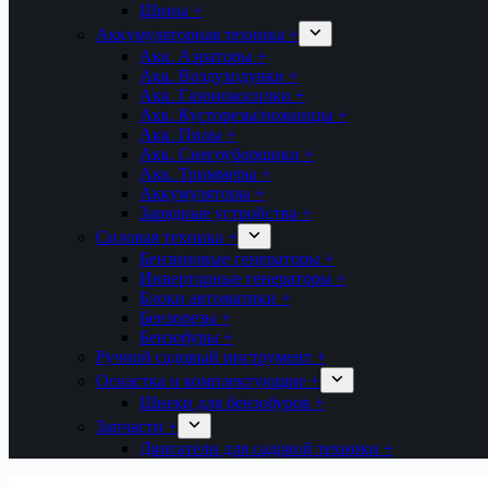
Шины +
Аккумуляторная техника +
Акк. Аэраторы +
Акк. Воздуходувки +
Акк. Газонокосилки +
Акк. Кусторезы/ножницы +
Акк. Пилы +
Акк. Снегоуборщики +
Акк. Триммеры +
Аккумуляторы +
Зарядные устройства +
Силовая техника +
Бензиновые генераторы +
Инверторные генераторы +
Блоки автоматики +
Бензорезы +
Бензобуры +
Ручной садовый инструмент +
Оснастка и комплектующие +
Шнеки для бензобуров +
Запчасти +
Двигатели для садовой техники +