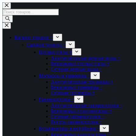
Перейти
к
Поиск
сути
товаров
Каталог товаров +
Садовая техника +
Цепные пилы +
Аккумуляторные цепные пилы +
Бензиновые цепные пилы +
Сетевые цепные пилы +
Мотокосы и триммеры +
Аккумуляторные триммеры +
Бензиновые триммеры +
Сетевые триммеры +
Газонокосилки +
Аккумуляторные газонокосилки +
Бензиновые газонокосилки +
Сетевые газонокосилки +
Рототы газонокосилки +
Культиваторы и мотоблоки +
Бензиновые культиваторы +