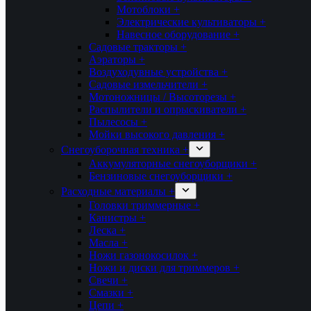
Мотоблоки +
Электрические культиваторы +
Навесное оборудование +
Садовые тракторы +
Аэраторы +
Воздуходувные устройства +
Садовые измельчители +
Мотоножницы / Высоторезы +
Распылители и опрыскиватели +
Пылесосы +
Мойки высокого давления +
Снегоуборочная техника +
Аккумуляторные снегоуборщики +
Бензиновые снегоуборщики +
Расходные материалы +
Головки триммерные +
Канистры +
Леска +
Масла +
Ножи газонокосилок +
Ножи и диски для триммеров +
Свечи +
Смазки +
Цепи +