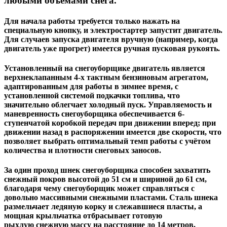
любыми объёмами снега.
Для начала работы требуется только нажать на
специальную кнопку, и электростартер запустит двигатель.
Для случаев запуска двигателя вручную (например, когда
двигатель уже прогрет) имеется ручная пусковая рукоять.
Установленный на снегоуборщике двигатель является
верхнеклапанным 4-х тактным бензиновым агрегатом,
адаптированным для работы в зимнее время, с
установленной системой подкачки топлива, что
значительно облегчает холодный пуск. Управляемость и
маневренность снегоуборщика обеспечивается
6-
ступенчатой коробкой передач при движении вперед
; при
движении назад в распоряжении имеется две скорости, что
позволяет выбрать оптимальный темп работы с учётом
количества и плотности снеговых заносов.
За один проход шнек снегоуборщика способен захватить
снежный покров высотой до 51 см и шириной до 61 см
,
благодаря чему снегоуборщик может справляться с
довольно массивными снежными пластами. Сталь шнека
размельчает ледяную корку и слежавшиеся пласты, а
мощная крыльчатка отбрасывает готовую
рыхлую
снежную массу на расстояние до 14 метров
,