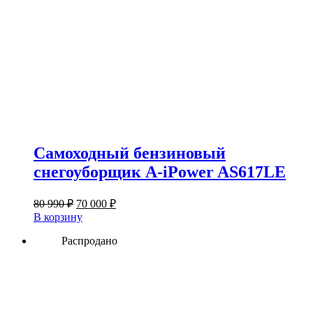
Самоходный бензиновый
снегоуборщик A-iPower AS617LE
Первоначальная
Текущая
80 990
₽
70 000
₽
цена
цена:
В корзину
составляла
70
80
Распродано
000 ₽.
990 ₽.