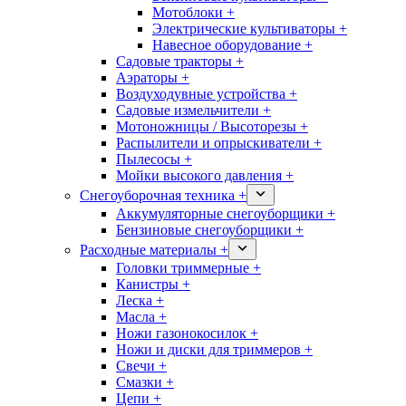
Мотоблоки +
Электрические культиваторы +
Навесное оборудование +
Садовые тракторы +
Аэраторы +
Воздуходувные устройства +
Садовые измельчители +
Мотоножницы / Высоторезы +
Распылители и опрыскиватели +
Пылесосы +
Мойки высокого давления +
Снегоуборочная техника +
Аккумуляторные снегоуборщики +
Бензиновые снегоуборщики +
Расходные материалы +
Головки триммерные +
Канистры +
Леска +
Масла +
Ножи газонокосилок +
Ножи и диски для триммеров +
Свечи +
Смазки +
Цепи +