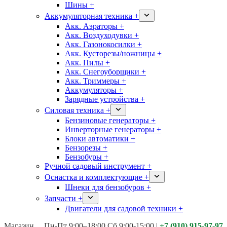
Шины +
Аккумуляторная техника +
Акк. Аэраторы +
Акк. Воздуходувки +
Акк. Газонокосилки +
Акк. Кусторезы/ножницы +
Акк. Пилы +
Акк. Снегоуборщики +
Акк. Триммеры +
Аккумуляторы +
Зарядные устройства +
Силовая техника +
Бензиновые генераторы +
Инверторные генераторы +
Блоки автоматики +
Бензорезы +
Бензобуры +
Ручной садовый инструмент +
Оснастка и комплектующие +
Шнеки для бензобуров +
Запчасти +
Двигатели для садовой техники +
Магазины:
Калуга ул. Московская д.113
Пн-Пт 9:00–18:00 Сб 9:00-15:00
|
+7 (910) 915-97-97