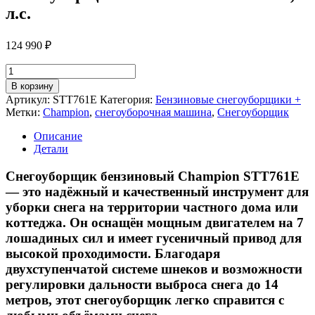
л.с.
124 990
₽
Количество
товара
В корзину
Снегоуборщик
Артикул:
STT761E
Категория:
Бензиновые снегоуборщики +
CHAMPION
Метки:
Champion
,
снегоуборочная машина
,
Снегоуборщик
STT761E,
7
Описание
л.с.
Детали
Снегоуборщик бензиновый Champion STT761E
— это надёжный и качественный инструмент для
уборки снега на территории частного дома или
коттеджа. Он оснащён мощным двигателем на 7
лошадиных сил и имеет гусеничный привод для
высокой проходимости. Благодаря
двухступенчатой системе шнеков и возможности
регулировки дальности выброса снега до 14
метров, этот снегоуборщик легко справится с