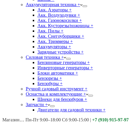
Аккумуляторная техника +
Акк. Аэраторы +
Акк. Воздуходувки +
Акк. Газонокосилки +
Акк. Кусторезы/ножницы +
Акк. Пилы +
Акк. Снегоуборщики +
Акк. Триммеры +
Аккумуляторы +
Зарядные устройства +
Силовая техника +
Бензиновые генераторы +
Инверторные генераторы +
Блоки автоматики +
Бензорезы +
Бензобуры +
Ручной садовый инструмент +
Оснастка и комплектующие +
Шнеки для бензобуров +
Запчасти +
Двигатели для садовой техники +
Магазины:
Калуга ул. Московская д.113
Пн-Пт 9:00–18:00 Сб 9:00-15:00
|
+7 (910) 915-97-97