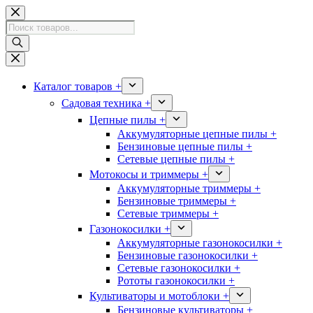
Перейти
к
Поиск
сути
товаров
Каталог товаров +
Садовая техника +
Цепные пилы +
Аккумуляторные цепные пилы +
Бензиновые цепные пилы +
Сетевые цепные пилы +
Мотокосы и триммеры +
Аккумуляторные триммеры +
Бензиновые триммеры +
Сетевые триммеры +
Газонокосилки +
Аккумуляторные газонокосилки +
Бензиновые газонокосилки +
Сетевые газонокосилки +
Рототы газонокосилки +
Культиваторы и мотоблоки +
Бензиновые культиваторы +