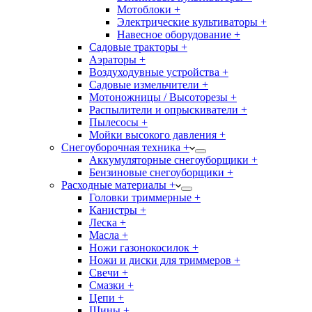
Мотоблоки +
Электрические культиваторы +
Навесное оборудование +
Садовые тракторы +
Аэраторы +
Воздуходувные устройства +
Садовые измельчители +
Мотоножницы / Высоторезы +
Распылители и опрыскиватели +
Пылесосы +
Мойки высокого давления +
Снегоуборочная техника +
Аккумуляторные снегоуборщики +
Бензиновые снегоуборщики +
Расходные материалы +
Головки триммерные +
Канистры +
Леска +
Масла +
Ножи газонокосилок +
Ножи и диски для триммеров +
Свечи +
Смазки +
Цепи +
Шины +