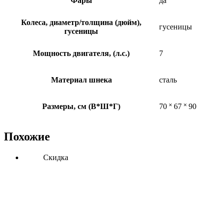
Фары
да
Колеса, диаметр/толщина (дюйм),
гусеницы
гусеницы
Мощность двигателя, (л.с.)
7
Материал шнека
сталь
Размеры, см (В*Ш*Г)
70 ˟ 67 ˟ 90
Похожие
Скидка