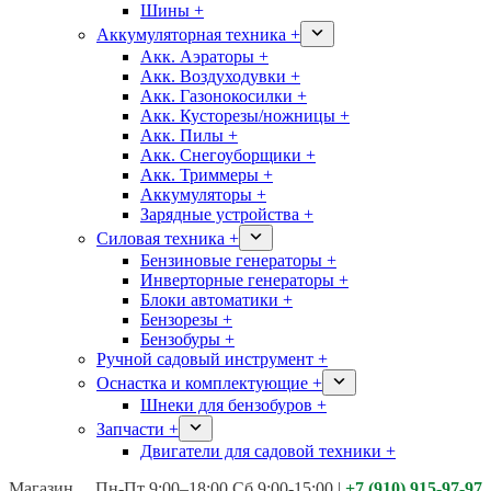
Шины +
Аккумуляторная техника +
Акк. Аэраторы +
Акк. Воздуходувки +
Акк. Газонокосилки +
Акк. Кусторезы/ножницы +
Акк. Пилы +
Акк. Снегоуборщики +
Акк. Триммеры +
Аккумуляторы +
Зарядные устройства +
Силовая техника +
Бензиновые генераторы +
Инверторные генераторы +
Блоки автоматики +
Бензорезы +
Бензобуры +
Ручной садовый инструмент +
Оснастка и комплектующие +
Шнеки для бензобуров +
Запчасти +
Двигатели для садовой техники +
Магазины:
Калуга ул. Московская д.113
Пн-Пт 9:00–18:00 Сб 9:00-15:00
|
+7 (910) 915-97-97