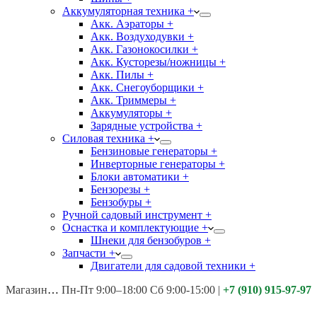
Аккумуляторная техника +
Акк. Аэраторы +
Акк. Воздуходувки +
Акк. Газонокосилки +
Акк. Кусторезы/ножницы +
Акк. Пилы +
Акк. Снегоуборщики +
Акк. Триммеры +
Аккумуляторы +
Зарядные устройства +
Силовая техника +
Бензиновые генераторы +
Инверторные генераторы +
Блоки автоматики +
Бензорезы +
Бензобуры +
Ручной садовый инструмент +
Оснастка и комплектующие +
Шнеки для бензобуров +
Запчасти +
Двигатели для садовой техники +
Магазины:
Калуга ул. Московская д.113
Пн-Пт 9:00–18:00 Сб 9:00-15:00
|
+7 (910) 915-97-97