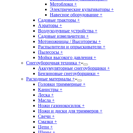
Мотоблоки +
Электрические культиваторы +
Навесное оборудование +
Садовые тракторы +
Аэраторы +
Воздуходувные устройства +
Садовые измельчители +
Мотоножницы / Высоторезы +
Распылители и опрыскиватели +
Пылесосы +
Мойки высокого давления +
Снегоуборочная техника +
Аккумуляторные снегоуборщики +
Бензиновые снегоуборщики +
Расходные материалы +
Головки триммерные +
Канистры +
Леска +
Масла +
Ножи газонокосилок +
Ножи и диски для триммеров +
Свечи +
Смазки +
Цепи +
Шины +