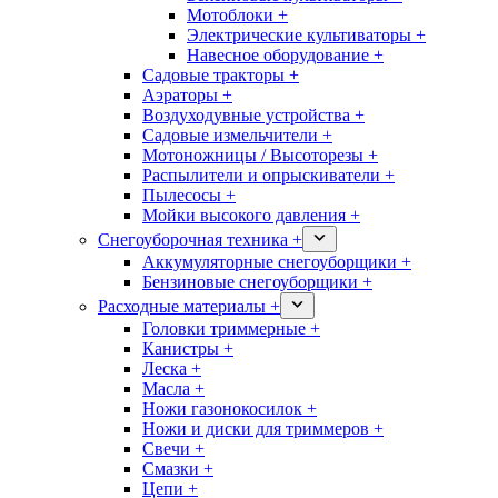
Мотоблоки +
Электрические культиваторы +
Навесное оборудование +
Садовые тракторы +
Аэраторы +
Воздуходувные устройства +
Садовые измельчители +
Мотоножницы / Высоторезы +
Распылители и опрыскиватели +
Пылесосы +
Мойки высокого давления +
Снегоуборочная техника +
Аккумуляторные снегоуборщики +
Бензиновые снегоуборщики +
Расходные материалы +
Головки триммерные +
Канистры +
Леска +
Масла +
Ножи газонокосилок +
Ножи и диски для триммеров +
Свечи +
Смазки +
Цепи +