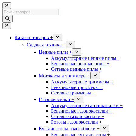
Перейти
к
Поиск
сути
товаров
Каталог товаров +
Садовая техника +
Цепные пилы +
Аккумуляторные цепные пилы +
Бензиновые цепные пилы +
Сетевые цепные пилы +
Мотокосы и триммеры +
Аккумуляторные триммеры +
Бензиновые триммеры +
Сетевые триммеры +
Газонокосилки +
Аккумуляторные газонокосилки +
Бензиновые газонокосилки +
Сетевые газонокосилки +
Рототы газонокосилки +
Культиваторы и мотоблоки +
Бензиновые культиваторы +