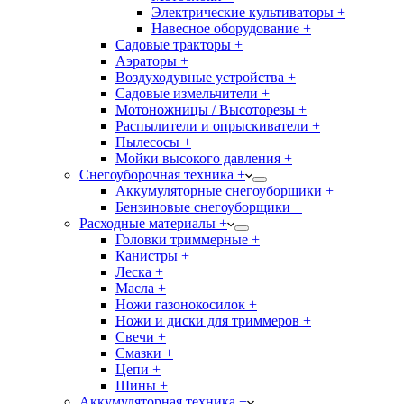
Электрические культиваторы +
Навесное оборудование +
Садовые тракторы +
Аэраторы +
Воздуходувные устройства +
Садовые измельчители +
Мотоножницы / Высоторезы +
Распылители и опрыскиватели +
Пылесосы +
Мойки высокого давления +
Снегоуборочная техника +
Аккумуляторные снегоуборщики +
Бензиновые снегоуборщики +
Расходные материалы +
Головки триммерные +
Канистры +
Леска +
Масла +
Ножи газонокосилок +
Ножи и диски для триммеров +
Свечи +
Смазки +
Цепи +
Шины +
Аккумуляторная техника +