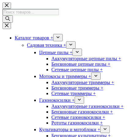
Перейти
к
Поиск
сути
товаров
Каталог товаров +
Садовая техника +
Цепные пилы +
Аккумуляторные цепные пилы +
Бензиновые цепные пилы +
Сетевые цепные пилы +
Мотокосы и триммеры +
Аккумуляторные триммеры +
Бензиновые триммеры +
Сетевые триммеры +
Газонокосилки +
Аккумуляторные газонокосилки +
Бензиновые газонокосилки +
Сетевые газонокосилки +
Рототы газонокосилки +
Культиваторы и мотоблоки +
Бензиновые культиваторы +