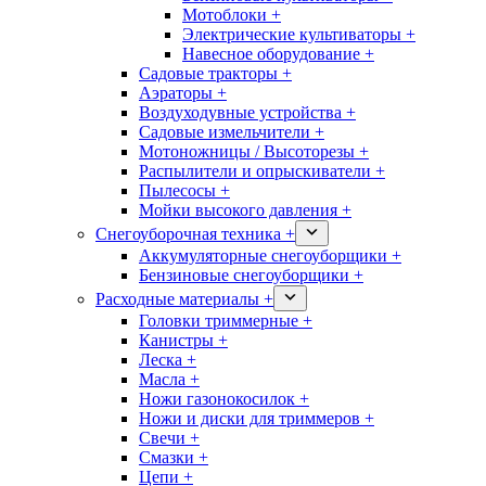
Мотоблоки +
Электрические культиваторы +
Навесное оборудование +
Садовые тракторы +
Аэраторы +
Воздуходувные устройства +
Садовые измельчители +
Мотоножницы / Высоторезы +
Распылители и опрыскиватели +
Пылесосы +
Мойки высокого давления +
Снегоуборочная техника +
Аккумуляторные снегоуборщики +
Бензиновые снегоуборщики +
Расходные материалы +
Головки триммерные +
Канистры +
Леска +
Масла +
Ножи газонокосилок +
Ножи и диски для триммеров +
Свечи +
Смазки +
Цепи +