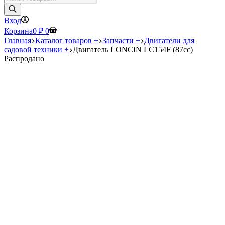
товаров
Вход
Корзина
0
₽
0
Главная
Каталог товаров +
Запчасти +
Двигатели для
садовой техники +
Двигатель LONCIN LC154F (87сс)
Распродано