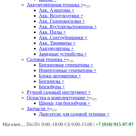
Аккумуляторная техника +
Акк. Аэраторы +
Акк. Воздуходувки +
Акк. Газонокосилки +
Акк. Кусторезы/ножницы +
Акк. Пилы +
Акк. Снегоуборщики +
Акк. Триммеры +
Аккумуляторы +
Зарядные устройства +
Силовая техника +
Бензиновые генераторы +
Инверторные генераторы +
Блоки автоматики +
Бензорезы +
Бензобуры +
Ручной садовый инструмент +
Оснастка и комплектующие +
Шнеки для бензобуров +
Запчасти +
Двигатели для садовой техники +
Магазины:
Калуга ул. Московская д.113
Пн-Пт 9:00–18:00 Сб 9:00-15:00
|
+7 (910) 915-97-97