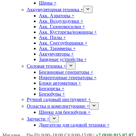
Шины +
Аккумуляторная техника +
Акк. Аэраторы +
Акк. Воздуходувки +
Акк. Газонокосилки +
Акк. Кусторезы/ножницы +
Акк. Пилы +
Акк. Снегоуборщики +
Акк. Триммеры +
Аккумуляторы +
Зарядные устройства +
Силовая техника +
Бензиновые генераторы +
Инверторные генераторы +
Блоки автоматики +
Бензорезы +
Бензобуры +
Ручной садовый инструмент +
Оснастка и комплектующие +
Шнеки для бензобуров +
Запчасти +
Двигатели для садовой техники +
Магазины:
Калуга ул. Московская д.113
Пн-Пт 9:00–18:00 Сб 9:00-15:00
|
+7 (910) 915-97-97