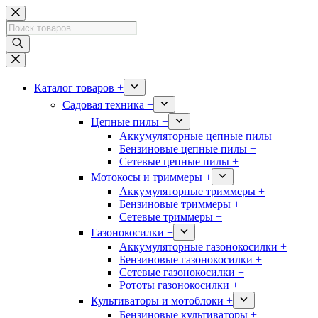
Перейти
к
Поиск
сути
товаров
Каталог товаров +
Садовая техника +
Цепные пилы +
Аккумуляторные цепные пилы +
Бензиновые цепные пилы +
Сетевые цепные пилы +
Мотокосы и триммеры +
Аккумуляторные триммеры +
Бензиновые триммеры +
Сетевые триммеры +
Газонокосилки +
Аккумуляторные газонокосилки +
Бензиновые газонокосилки +
Сетевые газонокосилки +
Рототы газонокосилки +
Культиваторы и мотоблоки +
Бензиновые культиваторы +