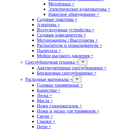
Мотоблоки +
Электрические культиваторы +
Навесное оборудование +
Садовые тракторы +
Аэраторы +
Воздуходувные устройства +
Садовые измельчители +
Мотоножницы / Высоторезы +
Распылители и опрыскиватели +
Пылесосы +
Мойки высокого давления +
Снегоуборочная техника +
Аккумуляторные снегоуборщики +
Бензиновые снегоуборщики +
Расходные материалы +
Головки триммерные +
Канистры +
Леска +
Масла +
Ножи газонокосилок +
Ножи и диски для триммеров +
Свечи +
Смазки +
Цепи +