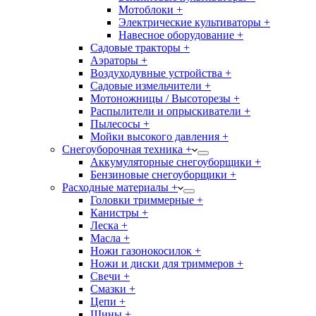
Мотоблоки +
Электрические культиваторы +
Навесное оборудование +
Садовые тракторы +
Аэраторы +
Воздуходувные устройства +
Садовые измельчители +
Мотоножницы / Высоторезы +
Распылители и опрыскиватели +
Пылесосы +
Мойки высокого давления +
Снегоуборочная техника +
Аккумуляторные снегоуборщики +
Бензиновые снегоуборщики +
Расходные материалы +
Головки триммерные +
Канистры +
Леска +
Масла +
Ножи газонокосилок +
Ножи и диски для триммеров +
Свечи +
Смазки +
Цепи +
Шины +