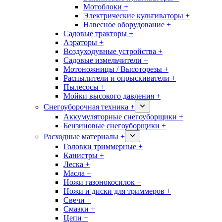
Мотоблоки +
Электрические культиваторы +
Навесное оборудование +
Садовые тракторы +
Аэраторы +
Воздуходувные устройства +
Садовые измельчители +
Мотоножницы / Высоторезы +
Распылители и опрыскиватели +
Пылесосы +
Мойки высокого давления +
Снегоуборочная техника +
Аккумуляторные снегоуборщики +
Бензиновые снегоуборщики +
Расходные материалы +
Головки триммерные +
Канистры +
Леска +
Масла +
Ножи газонокосилок +
Ножи и диски для триммеров +
Свечи +
Смазки +
Цепи +