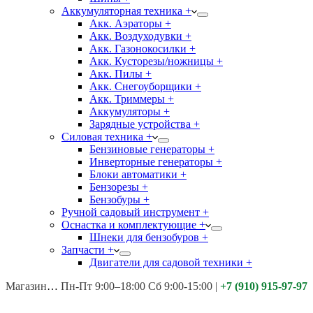
Аккумуляторная техника +
Акк. Аэраторы +
Акк. Воздуходувки +
Акк. Газонокосилки +
Акк. Кусторезы/ножницы +
Акк. Пилы +
Акк. Снегоуборщики +
Акк. Триммеры +
Аккумуляторы +
Зарядные устройства +
Силовая техника +
Бензиновые генераторы +
Инверторные генераторы +
Блоки автоматики +
Бензорезы +
Бензобуры +
Ручной садовый инструмент +
Оснастка и комплектующие +
Шнеки для бензобуров +
Запчасти +
Двигатели для садовой техники +
Магазины:
Калуга ул. Московская д.113
Пн-Пт 9:00–18:00 Сб 9:00-15:00
|
+7 (910) 915-97-97