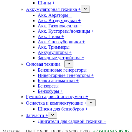
Шины +
Аккумуляторная техника +
Акк. Аэраторы +
Акк. Воздуходувки +
Акк. Газонокосилки +
Акк. Кусторезы/ножницы +
Акк. Пилы +
Акк. Снегоуборщики +
Акк. Триммеры +
Аккумуляторы +
Зарядные устройства +
Силовая техника +
Бензиновые генераторы +
Инверторные генераторы +
Блоки автоматики +
Бензорезы +
Бензобуры +
Ручной садовый инструмент +
Оснастка и комплектующие +
Шнеки для бензобуров +
Запчасти +
Двигатели для садовой техники +
Магазины:
Калуга ул. Московская д.113
Пн-Пт 9:00–18:00 Сб 9:00-15:00
|
+7 (910) 915-97-97