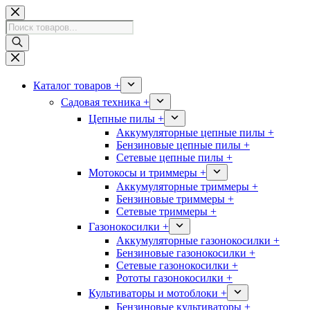
Перейти
к
Поиск
сути
товаров
Каталог товаров +
Садовая техника +
Цепные пилы +
Аккумуляторные цепные пилы +
Бензиновые цепные пилы +
Сетевые цепные пилы +
Мотокосы и триммеры +
Аккумуляторные триммеры +
Бензиновые триммеры +
Сетевые триммеры +
Газонокосилки +
Аккумуляторные газонокосилки +
Бензиновые газонокосилки +
Сетевые газонокосилки +
Рототы газонокосилки +
Культиваторы и мотоблоки +
Бензиновые культиваторы +