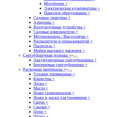
Мотоблоки +
Электрические культиваторы +
Навесное оборудование +
Садовые тракторы +
Аэраторы +
Воздуходувные устройства +
Садовые измельчители +
Мотоножницы / Высоторезы +
Распылители и опрыскиватели +
Пылесосы +
Мойки высокого давления +
Снегоуборочная техника +
Аккумуляторные снегоуборщики +
Бензиновые снегоуборщики +
Расходные материалы +
Головки триммерные +
Канистры +
Леска +
Масла +
Ножи газонокосилок +
Ножи и диски для триммеров +
Свечи +
Смазки +
Цепи +
Шины +