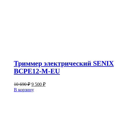
Триммер электрический SENIX
BCPE12-M-EU
Первоначальная
Текущая
10 690
₽
9 500
₽
цена
цена:
В корзину
составляла
9
10
500 ₽.
690 ₽.