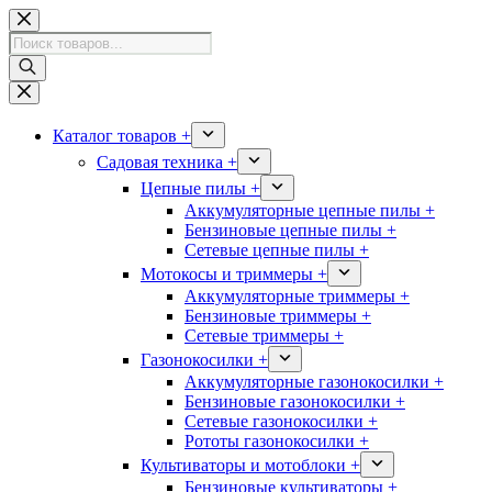
Перейти
к
Поиск
сути
товаров
Каталог товаров +
Садовая техника +
Цепные пилы +
Аккумуляторные цепные пилы +
Бензиновые цепные пилы +
Сетевые цепные пилы +
Мотокосы и триммеры +
Аккумуляторные триммеры +
Бензиновые триммеры +
Сетевые триммеры +
Газонокосилки +
Аккумуляторные газонокосилки +
Бензиновые газонокосилки +
Сетевые газонокосилки +
Рототы газонокосилки +
Культиваторы и мотоблоки +
Бензиновые культиваторы +