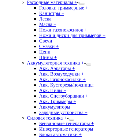
Расходные материалы +
Головки триммерные +
Канистры +
Леска +
Масла +
Ножи газонокосилок +
Ножи и диски для триммеров +
Свечи +
Смазки +
Цепи +
Шины +
Аккумуляторная техника +
Акк. Аэраторы +
Акк. Воздуходувки +
Акк. Газонокосилки +
Акк. Кусторезы/ножницы +
Акк. Пилы +
Акк. Снегоуборщики +
Акк. Триммеры +
Аккумуляторы +
Зарядные устройства +
Силовая техника +
Бензиновые генераторы +
Инверторные генераторы +
Блоки автоматики +