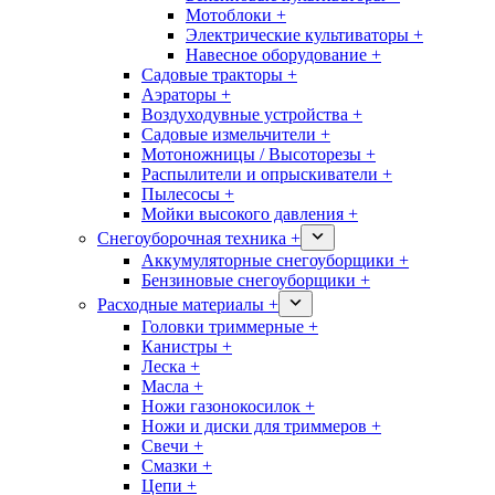
Мотоблоки +
Электрические культиваторы +
Навесное оборудование +
Садовые тракторы +
Аэраторы +
Воздуходувные устройства +
Садовые измельчители +
Мотоножницы / Высоторезы +
Распылители и опрыскиватели +
Пылесосы +
Мойки высокого давления +
Снегоуборочная техника +
Аккумуляторные снегоуборщики +
Бензиновые снегоуборщики +
Расходные материалы +
Головки триммерные +
Канистры +
Леска +
Масла +
Ножи газонокосилок +
Ножи и диски для триммеров +
Свечи +
Смазки +
Цепи +