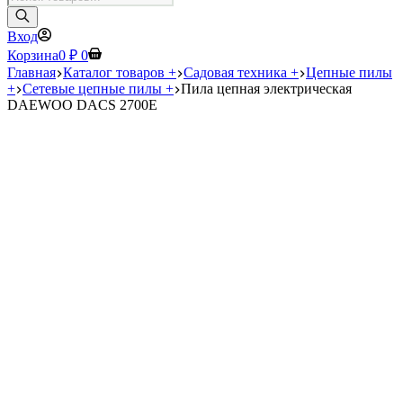
товаров
Вход
Корзина
0
₽
0
Главная
Каталог товаров +
Садовая техника +
Цепные пилы
+
Сетевые цепные пилы +
Пила цепная электрическая
DAEWOO DACS 2700E