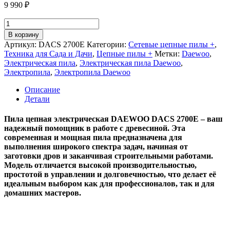
9 990
₽
Количество
товара
В корзину
Пила
Артикул:
DACS 2700E
Категории:
Сетевые цепные пилы +
,
цепная
Техника для Сада и Дачи
,
Цепные пилы +
Метки:
Daewoo
,
электрическая
Электрическая пила
,
Электрическая пила Daewoo
,
DAEWOO
Электропила
,
Электропила Daewoo
DACS
2700E
Описание
Детали
Пила цепная электрическая DAEWOO DACS 2700E – ваш
надежный помощник в работе с древесиной. Эта
современная и мощная пила предназначена для
выполнения широкого спектра задач, начиная от
заготовки дров и заканчивая строительными работами.
Модель отличается высокой производительностью,
простотой в управлении и долговечностью, что делает её
идеальным выбором как для профессионалов, так и для
домашних мастеров.