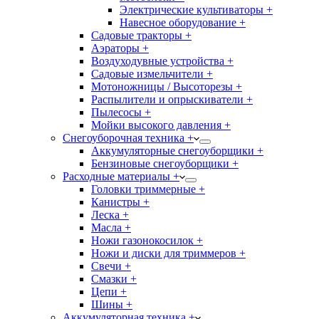
Электрические культиваторы +
Навесное оборудование +
Садовые тракторы +
Аэраторы +
Воздуходувные устройства +
Садовые измельчители +
Мотоножницы / Высоторезы +
Распылители и опрыскиватели +
Пылесосы +
Мойки высокого давления +
Снегоуборочная техника +
Аккумуляторные снегоуборщики +
Бензиновые снегоуборщики +
Расходные материалы +
Головки триммерные +
Канистры +
Леска +
Масла +
Ножи газонокосилок +
Ножи и диски для триммеров +
Свечи +
Смазки +
Цепи +
Шины +
Аккумуляторная техника +