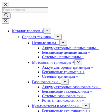
Перейти
к
Поиск
сути
товаров
Каталог товаров +
Садовая техника +
Цепные пилы +
Аккумуляторные цепные пилы +
Бензиновые цепные пилы +
Сетевые цепные пилы +
Мотокосы и триммеры +
Аккумуляторные триммеры +
Бензиновые триммеры +
Сетевые триммеры +
Газонокосилки +
Аккумуляторные газонокосилки +
Бензиновые газонокосилки +
Сетевые газонокосилки +
Рототы газонокосилки +
Культиваторы и мотоблоки +
Бензиновые культиваторы +