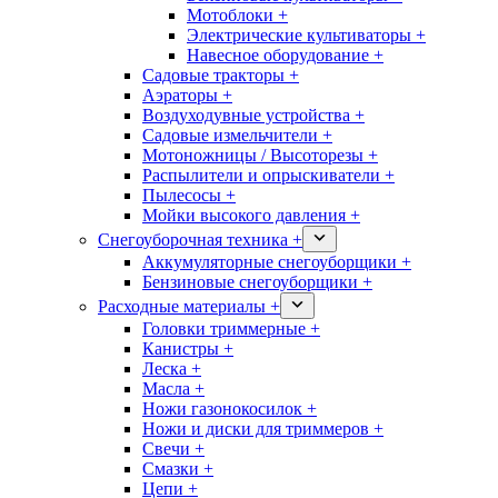
Мотоблоки +
Электрические культиваторы +
Навесное оборудование +
Садовые тракторы +
Аэраторы +
Воздуходувные устройства +
Садовые измельчители +
Мотоножницы / Высоторезы +
Распылители и опрыскиватели +
Пылесосы +
Мойки высокого давления +
Снегоуборочная техника +
Аккумуляторные снегоуборщики +
Бензиновые снегоуборщики +
Расходные материалы +
Головки триммерные +
Канистры +
Леска +
Масла +
Ножи газонокосилок +
Ножи и диски для триммеров +
Свечи +
Смазки +
Цепи +