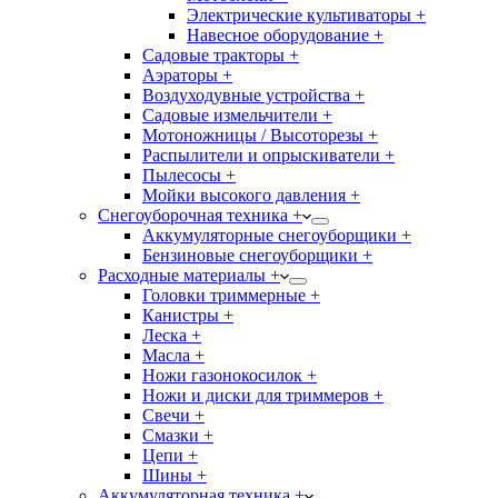
Электрические культиваторы +
Навесное оборудование +
Садовые тракторы +
Аэраторы +
Воздуходувные устройства +
Садовые измельчители +
Мотоножницы / Высоторезы +
Распылители и опрыскиватели +
Пылесосы +
Мойки высокого давления +
Снегоуборочная техника +
Аккумуляторные снегоуборщики +
Бензиновые снегоуборщики +
Расходные материалы +
Головки триммерные +
Канистры +
Леска +
Масла +
Ножи газонокосилок +
Ножи и диски для триммеров +
Свечи +
Смазки +
Цепи +
Шины +
Аккумуляторная техника +