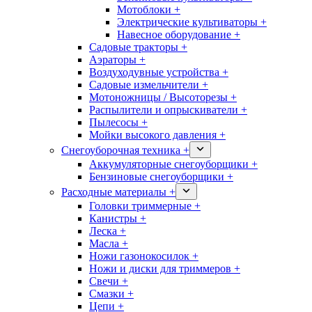
Мотоблоки +
Электрические культиваторы +
Навесное оборудование +
Садовые тракторы +
Аэраторы +
Воздуходувные устройства +
Садовые измельчители +
Мотоножницы / Высоторезы +
Распылители и опрыскиватели +
Пылесосы +
Мойки высокого давления +
Снегоуборочная техника +
Аккумуляторные снегоуборщики +
Бензиновые снегоуборщики +
Расходные материалы +
Головки триммерные +
Канистры +
Леска +
Масла +
Ножи газонокосилок +
Ножи и диски для триммеров +
Свечи +
Смазки +
Цепи +