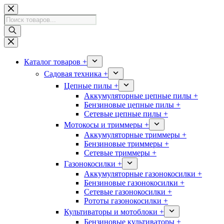
Перейти
к
Поиск
сути
товаров
Каталог товаров +
Садовая техника +
Цепные пилы +
Аккумуляторные цепные пилы +
Бензиновые цепные пилы +
Сетевые цепные пилы +
Мотокосы и триммеры +
Аккумуляторные триммеры +
Бензиновые триммеры +
Сетевые триммеры +
Газонокосилки +
Аккумуляторные газонокосилки +
Бензиновые газонокосилки +
Сетевые газонокосилки +
Рототы газонокосилки +
Культиваторы и мотоблоки +
Бензиновые культиваторы +