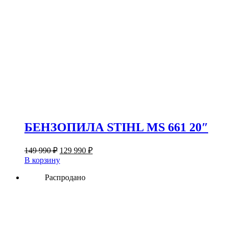
БЕНЗОПИЛА STIHL MS 661 20″
Первоначальная
Текущая
149 990
₽
129 990
₽
цена
цена:
В корзину
составляла
129
149
Распродано
990 ₽.
990 ₽.