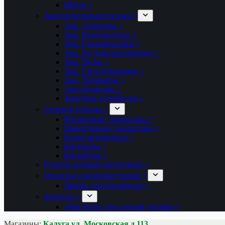
Шины +
Аккумуляторная техника +
Акк. Аэраторы +
Акк. Воздуходувки +
Акк. Газонокосилки +
Акк. Кусторезы/ножницы +
Акк. Пилы +
Акк. Снегоуборщики +
Акк. Триммеры +
Аккумуляторы +
Зарядные устройства +
Силовая техника +
Бензиновые генераторы +
Инверторные генераторы +
Блоки автоматики +
Бензорезы +
Бензобуры +
Ручной садовый инструмент +
Оснастка и комплектующие +
Шнеки для бензобуров +
Запчасти +
Двигатели для садовой техники +
Магазины:
Калуга ул. Московская д.113