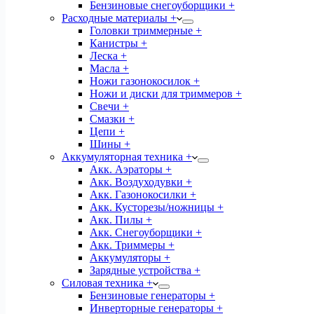
Бензиновые снегоуборщики +
Расходные материалы +
Головки триммерные +
Канистры +
Леска +
Масла +
Ножи газонокосилок +
Ножи и диски для триммеров +
Свечи +
Смазки +
Цепи +
Шины +
Аккумуляторная техника +
Акк. Аэраторы +
Акк. Воздуходувки +
Акк. Газонокосилки +
Акк. Кусторезы/ножницы +
Акк. Пилы +
Акк. Снегоуборщики +
Акк. Триммеры +
Аккумуляторы +
Зарядные устройства +
Силовая техника +
Бензиновые генераторы +
Инверторные генераторы +