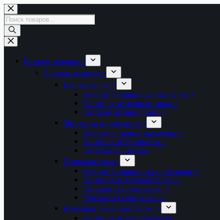
Перейти
к
Поиск
сути
товаров
Каталог товаров +
Садовая техника +
Цепные пилы +
Аккумуляторные цепные пилы +
Бензиновые цепные пилы +
Сетевые цепные пилы +
Мотокосы и триммеры +
Аккумуляторные триммеры +
Бензиновые триммеры +
Сетевые триммеры +
Газонокосилки +
Аккумуляторные газонокосилки +
Бензиновые газонокосилки +
Сетевые газонокосилки +
Рототы газонокосилки +
Культиваторы и мотоблоки +
Бензиновые культиваторы +