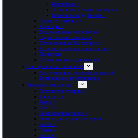
Мотоблоки +
Электрические культиваторы +
Навесное оборудование +
Садовые тракторы +
Аэраторы +
Воздуходувные устройства +
Садовые измельчители +
Мотоножницы / Высоторезы +
Распылители и опрыскиватели +
Пылесосы +
Мойки высокого давления +
Снегоуборочная техника +
Аккумуляторные снегоуборщики +
Бензиновые снегоуборщики +
Расходные материалы +
Головки триммерные +
Канистры +
Леска +
Масла +
Ножи газонокосилок +
Ножи и диски для триммеров +
Свечи +
Смазки +
Цепи +