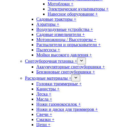
Мотоблоки +
Электрические культиваторы +
Навесное оборудование +
Садовые тракторы +
Аэраторы +
Воздуходувные устройства +
Садовые измельчители +
Мотоножницы / Высоторезы +
Распылители и опрыскиватели +
Пылесосы +
Мойки высокого давления +
Снегоуборочная техника +
Аккумуляторные снегоуборщики +
Бензиновые снегоуборщики +
Расходные материалы +
Головки триммерные +
Канистры +
Леска +
Масла +
Ножи газонокосилок +
Ножи и диски для триммеров +
Свечи +
Смазки +
Цепи +