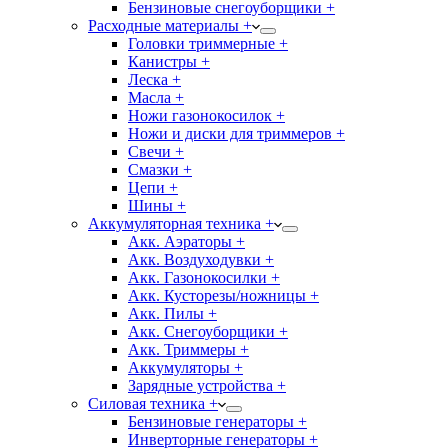
Бензиновые снегоуборщики +
Расходные материалы +
Головки триммерные +
Канистры +
Леска +
Масла +
Ножи газонокосилок +
Ножи и диски для триммеров +
Свечи +
Смазки +
Цепи +
Шины +
Аккумуляторная техника +
Акк. Аэраторы +
Акк. Воздуходувки +
Акк. Газонокосилки +
Акк. Кусторезы/ножницы +
Акк. Пилы +
Акк. Снегоуборщики +
Акк. Триммеры +
Аккумуляторы +
Зарядные устройства +
Силовая техника +
Бензиновые генераторы +
Инверторные генераторы +