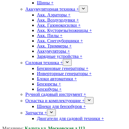
Шины +
Аккумуляторная техника +
Акк. Аэраторы +
Акк. Воздуходувки +
Акк. Газонокосилки +
Акк. Кусторезы/ножницы +
Акк. Пилы +
Акк. Снегоуборщики +
Акк. Триммеры +
Аккумуляторы +
Зарядные устройства +
Силовая техника +
Бензиновые генераторы +
Инверторные генераторы +
Блоки автоматики +
Бензорезы +
Бензобуры +
Ручной садовый инструмент +
Оснастка и комплектующие +
Шнеки для бензобуров +
Запчасти +
Двигатели для садовой техники +
Магазины:
Калуга ул. Московская д.113