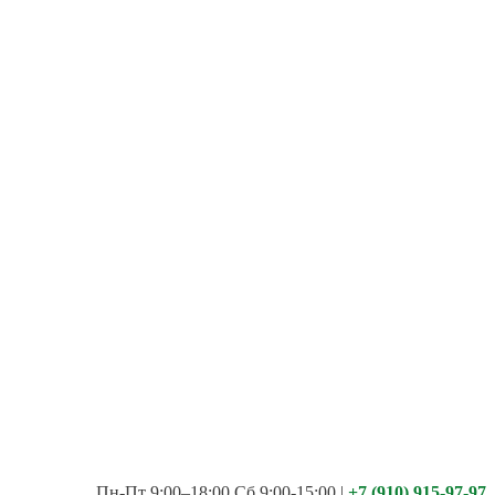
Пн-Пт 9:00–18:00 Сб 9:00-15:00
|
+7 (910) 915-97-97