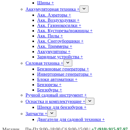
Шины +
Аккумуляторная техника +
Акк. Аэраторы +
Акк. Воздуходувки +
Акк. Газонокосилки +
Акк. Кусторезы/ножницы +
Акк. Пилы +
Акк. Снегоуборщики +
Акк. Триммеры +
Аккумуляторы +
Зарядные устройства +
Силовая техника +
Бензиновые генераторы +
Инверторные генераторы +
Блоки автоматики +
Бензорезы +
Бензобуры +
Ручной садовый инструмент +
Оснастка и комплектующие +
Шнеки для бензобуров +
Запчасти +
Двигатели для садовой техники +
Магазины:
Калуга ул. Московская д.113
Пн-Пт 9:00–18:00 Сб 9:00-15:00
|
+7 (910) 915-97-97