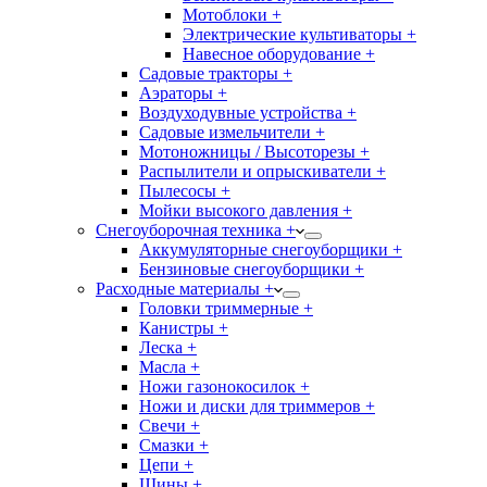
Мотоблоки +
Электрические культиваторы +
Навесное оборудование +
Садовые тракторы +
Аэраторы +
Воздуходувные устройства +
Садовые измельчители +
Мотоножницы / Высоторезы +
Распылители и опрыскиватели +
Пылесосы +
Мойки высокого давления +
Снегоуборочная техника +
Аккумуляторные снегоуборщики +
Бензиновые снегоуборщики +
Расходные материалы +
Головки триммерные +
Канистры +
Леска +
Масла +
Ножи газонокосилок +
Ножи и диски для триммеров +
Свечи +
Смазки +
Цепи +
Шины +