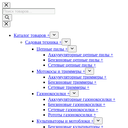
Перейти
к
Поиск
сути
товаров
Каталог товаров +
Садовая техника +
Цепные пилы +
Аккумуляторные цепные пилы +
Бензиновые цепные пилы +
Сетевые цепные пилы +
Мотокосы и триммеры +
Аккумуляторные триммеры +
Бензиновые триммеры +
Сетевые триммеры +
Газонокосилки +
Аккумуляторные газонокосилки +
Бензиновые газонокосилки +
Сетевые газонокосилки +
Рототы газонокосилки +
Культиваторы и мотоблоки +
Бензиновые культиваторы +