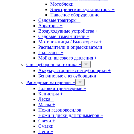
Мотоблоки +
Электрические культиваторы +
Навесное оборудование +
Садовые тракторы +
Аэраторы +
Воздуходувные устройства +
Садовые измельчители +
Мотоножницы / Высоторезы +
Распылители и опрыскиватели +
Пылесосы +
Мойки высокого давления +
Снегоуборочная техника +
Аккумуляторные снегоуборщики +
Бензиновые снегоуборщики +
Расходные материалы +
Головки триммерные +
Канистры +
Леска +
Масла +
Ножи газонокосилок +
Ножи и диски для триммеров +
Свечи +
Смазки +
Цепи +