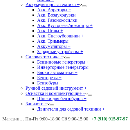
Аккумуляторная техника +
Акк. Аэраторы +
Акк. Воздуходувки +
Акк. Газонокосилки +
Акк. Кусторезы/ножницы +
Акк. Пилы +
Акк. Снегоуборщики +
Акк. Триммеры +
Аккумуляторы +
Зарядные устройства +
Силовая техника +
Бензиновые генераторы +
Инверторные генераторы +
Блоки автоматики +
Бензорезы +
Бензобуры +
Ручной садовый инструмент +
Оснастка и комплектующие +
Шнеки для бензобуров +
Запчасти +
Двигатели для садовой техники +
Магазины:
Калуга ул. Московская д.113
Пн-Пт 9:00–18:00 Сб 9:00-15:00
|
+7 (910) 915-97-97