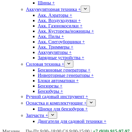
Шины +
Аккумуляторная техника +
Акк. Аэраторы +
Акк. Воздуходувки +
Акк. Газонокосилки +
Акк. Кусторезы/ножницы +
Акк. Пилы +
Акк. Снегоуборщики +
Акк. Триммеры +
Аккумуляторы +
Зарядные устройства +
Силовая техника +
Бензиновые генераторы +
Инверторные генераторы +
Блоки автоматики +
Бензорезы +
Бензобуры +
Ручной садовый инструмент +
Оснастка и комплектующие +
Шнеки для бензобуров +
Запчасти +
Двигатели для садовой техники +
Магазины:
Калуга ул. Московская д.113
Пн-Пт 9:00–18:00 Сб 9:00-15:00
|
+7 (910) 915-97-97