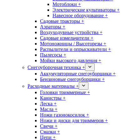
Мотоблоки +
Электрические культиваторы +
Навесное оборудование +
Садовые тракторы +
Аэраторы +
Воздуходувные устройства +
Садовые измельчители +
Мотоножницы / Высоторезы +
Распылители и опрыскиватели +
Пылесосы +
Мойки высокого давления +
Снегоуборочная техника +
Аккумуляторные снегоуборщики +
Бензиновые снегоуборщики +
Расходные материалы +
Головки триммерные +
Канистры +
Леска +
Масла +
Ножи газонокосилок +
Ножи и диски для триммеров +
Свечи +
Смазки +
Цепи +