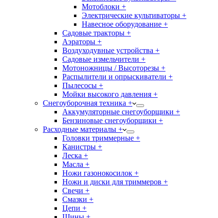
Мотоблоки +
Электрические культиваторы +
Навесное оборудование +
Садовые тракторы +
Аэраторы +
Воздуходувные устройства +
Садовые измельчители +
Мотоножницы / Высоторезы +
Распылители и опрыскиватели +
Пылесосы +
Мойки высокого давления +
Снегоуборочная техника +
Аккумуляторные снегоуборщики +
Бензиновые снегоуборщики +
Расходные материалы +
Головки триммерные +
Канистры +
Леска +
Масла +
Ножи газонокосилок +
Ножи и диски для триммеров +
Свечи +
Смазки +
Цепи +
Шины +