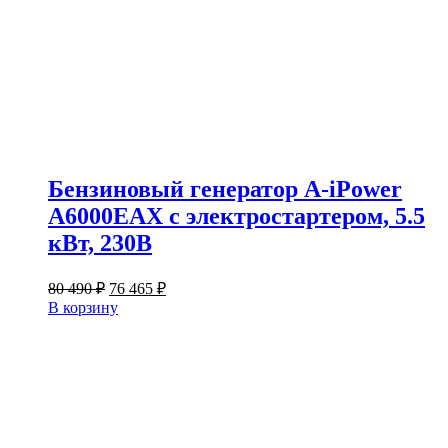
Бензиновый генератор A-iPower
A6000EAX с электростартером, 5.5
кВт, 230В
Первоначальная
Текущая
80 490
₽
76 465
₽
цена
цена:
В корзину
составляла
76
80
465 ₽.
490 ₽.