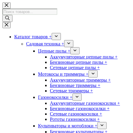
Перейти
к
Поиск
сути
товаров
Каталог товаров +
Садовая техника +
Цепные пилы +
Аккумуляторные цепные пилы +
Бензиновые цепные пилы +
Сетевые цепные пилы +
Мотокосы и триммеры +
Аккумуляторные триммеры +
Бензиновые триммеры +
Сетевые триммеры +
Газонокосилки +
Аккумуляторные газонокосилки +
Бензиновые газонокосилки +
Сетевые газонокосилки +
Рототы газонокосилки +
Культиваторы и мотоблоки +
Бензиновые культиваторы +