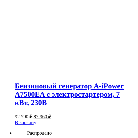
Бензиновый генератор A-iPower
A7500EA с электростартером, 7
кВт, 230В
Первоначальная
Текущая
92 590
₽
87 960
₽
цена
цена:
В корзину
составляла
87
92
Распродано
960 ₽.