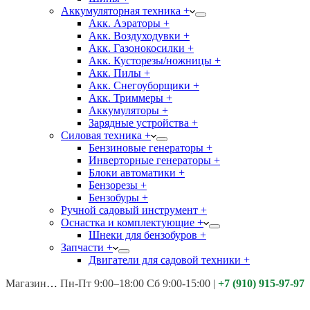
Аккумуляторная техника +
Акк. Аэраторы +
Акк. Воздуходувки +
Акк. Газонокосилки +
Акк. Кусторезы/ножницы +
Акк. Пилы +
Акк. Снегоуборщики +
Акк. Триммеры +
Аккумуляторы +
Зарядные устройства +
Силовая техника +
Бензиновые генераторы +
Инверторные генераторы +
Блоки автоматики +
Бензорезы +
Бензобуры +
Ручной садовый инструмент +
Оснастка и комплектующие +
Шнеки для бензобуров +
Запчасти +
Двигатели для садовой техники +
Магазины:
Калуга ул. Московская д.113
Пн-Пт 9:00–18:00 Сб 9:00-15:00
|
+7 (910) 915-97-97