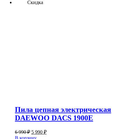
Скидка
Пила цепная электрическая
DAEWOO DACS 1900E
Первоначальная
Текущая
6 990
₽
5 990
₽
цена
цена:
В корзину