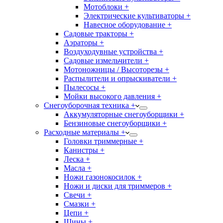
Мотоблоки +
Электрические культиваторы +
Навесное оборудование +
Садовые тракторы +
Аэраторы +
Воздуходувные устройства +
Садовые измельчители +
Мотоножницы / Высоторезы +
Распылители и опрыскиватели +
Пылесосы +
Мойки высокого давления +
Снегоуборочная техника +
Аккумуляторные снегоуборщики +
Бензиновые снегоуборщики +
Расходные материалы +
Головки триммерные +
Канистры +
Леска +
Масла +
Ножи газонокосилок +
Ножи и диски для триммеров +
Свечи +
Смазки +
Цепи +
Шины +