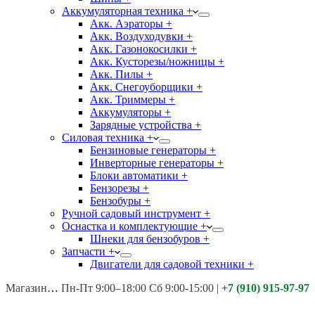
Аккумуляторная техника +
Акк. Аэраторы +
Акк. Воздуходувки +
Акк. Газонокосилки +
Акк. Кусторезы/ножницы +
Акк. Пилы +
Акк. Снегоуборщики +
Акк. Триммеры +
Аккумуляторы +
Зарядные устройства +
Силовая техника +
Бензиновые генераторы +
Инверторные генераторы +
Блоки автоматики +
Бензорезы +
Бензобуры +
Ручной садовый инструмент +
Оснастка и комплектующие +
Шнеки для бензобуров +
Запчасти +
Двигатели для садовой техники +
Магазины:
Калуга ул. Московская д.113
Пн-Пт 9:00–18:00 Сб 9:00-15:00
|
+7 (910) 915-97-97