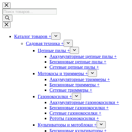
Перейти
к
Поиск
сути
товаров
Каталог товаров +
Садовая техника +
Цепные пилы +
Аккумуляторные цепные пилы +
Бензиновые цепные пилы +
Сетевые цепные пилы +
Мотокосы и триммеры +
Аккумуляторные триммеры +
Бензиновые триммеры +
Сетевые триммеры +
Газонокосилки +
Аккумуляторные газонокосилки +
Бензиновые газонокосилки +
Сетевые газонокосилки +
Рототы газонокосилки +
Культиваторы и мотоблоки +
Бензиновые культиваторы +