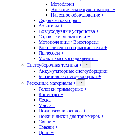
Мотоблоки +
Электрические культиваторы +
Навесное оборудование +
Садовые тракторы +
Аэраторы +
Воздуходувные устройства +
Садовые измельчители +
Мотоножницы / Высоторезы +
Распылители и опрыскиватели +
Пылесосы +
Мойки высокого давления +
Снегоуборочная техника +
Аккумуляторные снегоуборщики +
Бензиновые снегоуборщики +
Расходные материалы +
Головки триммерные +
Канистры +
Леска +
Масла +
Ножи газонокосилок +
Ножи и диски для триммеров +
Свечи +
Смазки +
Цепи +