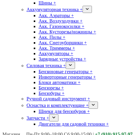
Шины +
Аккумуляторная техника +
Акк. Аэраторы +
Акк. Воздуходувки +
Акк. Газонокосилки +
Акк. Кусторезы/ножницы +
Акк. Пилы +
Акк. Снегоуборщики +
Акк. Триммеры +
Аккумуляторы +
Зарядные устройства +
Силовая техника +
Бензиновые генераторы +
Инверторные генераторы +
Блоки автоматики +
Бензорезы +
Бензобуры +
Ручной садовый инструмент +
Оснастка и комплектующие +
Шнеки для бензобуров +
Запчасти +
Двигатели для садовой техники +
Магазины:
Калуга ул. Московская д.113
Пн-Пт 9:00–18:00 Сб 9:00-15:00
|
+7 (910) 915-97-97