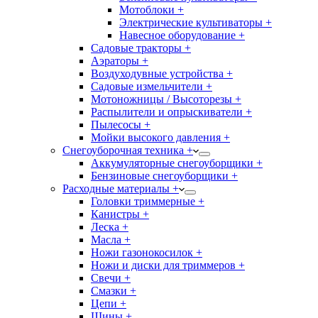
Мотоблоки +
Электрические культиваторы +
Навесное оборудование +
Садовые тракторы +
Аэраторы +
Воздуходувные устройства +
Садовые измельчители +
Мотоножницы / Высоторезы +
Распылители и опрыскиватели +
Пылесосы +
Мойки высокого давления +
Снегоуборочная техника +
Аккумуляторные снегоуборщики +
Бензиновые снегоуборщики +
Расходные материалы +
Головки триммерные +
Канистры +
Леска +
Масла +
Ножи газонокосилок +
Ножи и диски для триммеров +
Свечи +
Смазки +
Цепи +
Шины +