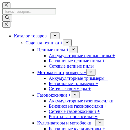
Перейти
к
Поиск
сути
товаров
Каталог товаров +
Садовая техника +
Цепные пилы +
Аккумуляторные цепные пилы +
Бензиновые цепные пилы +
Сетевые цепные пилы +
Мотокосы и триммеры +
Аккумуляторные триммеры +
Бензиновые триммеры +
Сетевые триммеры +
Газонокосилки +
Аккумуляторные газонокосилки +
Бензиновые газонокосилки +
Сетевые газонокосилки +
Рототы газонокосилки +
Культиваторы и мотоблоки +
Бензиновые культиваторы +