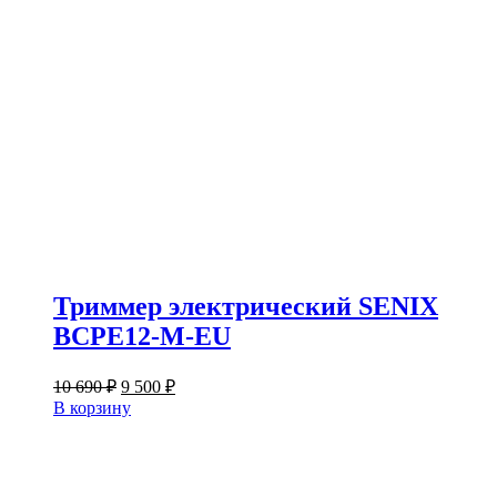
Триммер электрический SENIX
BCPE12-M-EU
Первоначальная
Текущая
10 690
₽
9 500
₽
цена
цена:
В корзину
составляла
9
10
500 ₽.
690 ₽.