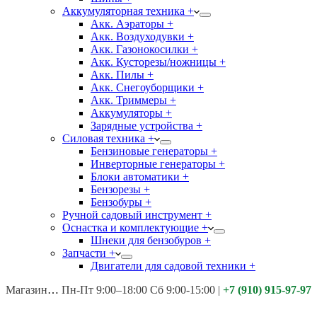
Аккумуляторная техника +
Акк. Аэраторы +
Акк. Воздуходувки +
Акк. Газонокосилки +
Акк. Кусторезы/ножницы +
Акк. Пилы +
Акк. Снегоуборщики +
Акк. Триммеры +
Аккумуляторы +
Зарядные устройства +
Силовая техника +
Бензиновые генераторы +
Инверторные генераторы +
Блоки автоматики +
Бензорезы +
Бензобуры +
Ручной садовый инструмент +
Оснастка и комплектующие +
Шнеки для бензобуров +
Запчасти +
Двигатели для садовой техники +
Магазины:
Калуга ул. Московская д.113
Пн-Пт 9:00–18:00 Сб 9:00-15:00
|
+7 (910) 915-97-97