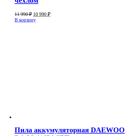
чехлом
Первоначальная
Текущая
11 990
₽
10 990
₽
цена
цена:
В корзину
составляла
10
11
990 ₽.
990 ₽.
Пила аккумуляторная DAEWOO