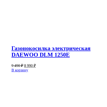
Газонокосилка электрическая
DAEWOO DLM 1250E
Первоначальная
Текущая
9 490
₽
8 990
₽
цена
цена:
В корзину
составляла
8
9
990 ₽.
490 ₽.