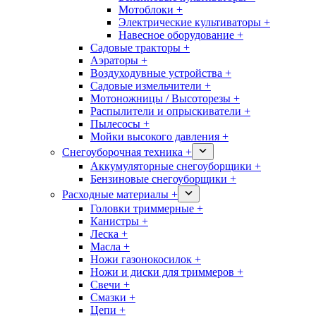
Мотоблоки +
Электрические культиваторы +
Навесное оборудование +
Садовые тракторы +
Аэраторы +
Воздуходувные устройства +
Садовые измельчители +
Мотоножницы / Высоторезы +
Распылители и опрыскиватели +
Пылесосы +
Мойки высокого давления +
Снегоуборочная техника +
Аккумуляторные снегоуборщики +
Бензиновые снегоуборщики +
Расходные материалы +
Головки триммерные +
Канистры +
Леска +
Масла +
Ножи газонокосилок +
Ножи и диски для триммеров +
Свечи +
Смазки +
Цепи +