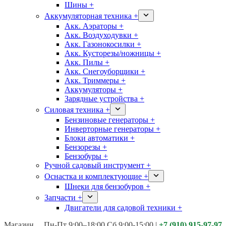
Шины +
Аккумуляторная техника +
Акк. Аэраторы +
Акк. Воздуходувки +
Акк. Газонокосилки +
Акк. Кусторезы/ножницы +
Акк. Пилы +
Акк. Снегоуборщики +
Акк. Триммеры +
Аккумуляторы +
Зарядные устройства +
Силовая техника +
Бензиновые генераторы +
Инверторные генераторы +
Блоки автоматики +
Бензорезы +
Бензобуры +
Ручной садовый инструмент +
Оснастка и комплектующие +
Шнеки для бензобуров +
Запчасти +
Двигатели для садовой техники +
Магазины:
Калуга ул. Московская д.113
Пн-Пт 9:00–18:00 Сб 9:00-15:00
|
+7 (910) 915-97-97