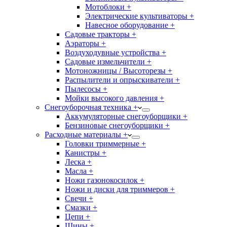
Мотоблоки +
Электрические культиваторы +
Навесное оборудование +
Садовые тракторы +
Аэраторы +
Воздуходувные устройства +
Садовые измельчители +
Мотоножницы / Высоторезы +
Распылители и опрыскиватели +
Пылесосы +
Мойки высокого давления +
Снегоуборочная техника +
Аккумуляторные снегоуборщики +
Бензиновые снегоуборщики +
Расходные материалы +
Головки триммерные +
Канистры +
Леска +
Масла +
Ножи газонокосилок +
Ножи и диски для триммеров +
Свечи +
Смазки +
Цепи +
Шины +