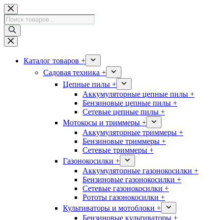
Перейти
к
Поиск
сути
товаров
Каталог товаров +
Садовая техника +
Цепные пилы +
Аккумуляторные цепные пилы +
Бензиновые цепные пилы +
Сетевые цепные пилы +
Мотокосы и триммеры +
Аккумуляторные триммеры +
Бензиновые триммеры +
Сетевые триммеры +
Газонокосилки +
Аккумуляторные газонокосилки +
Бензиновые газонокосилки +
Сетевые газонокосилки +
Рототы газонокосилки +
Культиваторы и мотоблоки +
Бензиновые культиваторы +