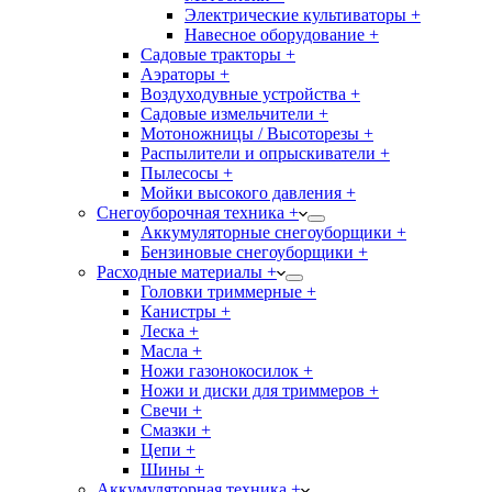
Электрические культиваторы +
Навесное оборудование +
Садовые тракторы +
Аэраторы +
Воздуходувные устройства +
Садовые измельчители +
Мотоножницы / Высоторезы +
Распылители и опрыскиватели +
Пылесосы +
Мойки высокого давления +
Снегоуборочная техника +
Аккумуляторные снегоуборщики +
Бензиновые снегоуборщики +
Расходные материалы +
Головки триммерные +
Канистры +
Леска +
Масла +
Ножи газонокосилок +
Ножи и диски для триммеров +
Свечи +
Смазки +
Цепи +
Шины +
Аккумуляторная техника +