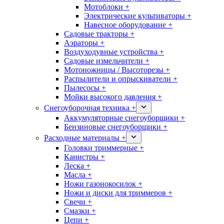
Мотоблоки +
Электрические культиваторы +
Навесное оборудование +
Садовые тракторы +
Аэраторы +
Воздуходувные устройства +
Садовые измельчители +
Мотоножницы / Высоторезы +
Распылители и опрыскиватели +
Пылесосы +
Мойки высокого давления +
Снегоуборочная техника +
Аккумуляторные снегоуборщики +
Бензиновые снегоуборщики +
Расходные материалы +
Головки триммерные +
Канистры +
Леска +
Масла +
Ножи газонокосилок +
Ножи и диски для триммеров +
Свечи +
Смазки +
Цепи +