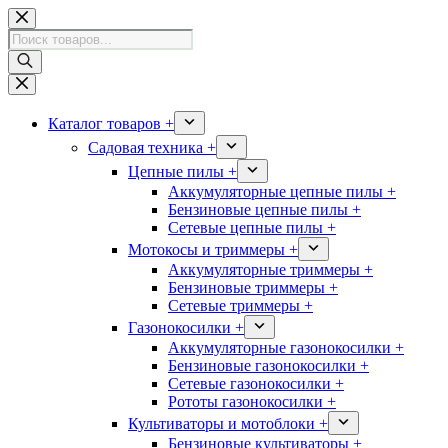
Перейти
к
Поиск
сути
товаров
Каталог товаров +
Садовая техника +
Цепные пилы +
Аккумуляторные цепные пилы +
Бензиновые цепные пилы +
Сетевые цепные пилы +
Мотокосы и триммеры +
Аккумуляторные триммеры +
Бензиновые триммеры +
Сетевые триммеры +
Газонокосилки +
Аккумуляторные газонокосилки +
Бензиновые газонокосилки +
Сетевые газонокосилки +
Рототы газонокосилки +
Культиваторы и мотоблоки +
Бензиновые культиваторы +