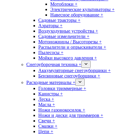
Мотоблоки +
Электрические культиваторы +
Навесное оборудование +
Садовые тракторы +
Аэраторы +
Воздуходувные устройства +
Садовые измельчители +
Мотоножницы / Высоторезы +
Распылители и опрыскиватели +
Пылесосы +
Мойки высокого давления +
Снегоуборочная техника +
Аккумуляторные снегоуборщики +
Бензиновые снегоуборщики +
Расходные материалы +
Головки триммерные +
Канистры +
Леска +
Масла +
Ножи газонокосилок +
Ножи и диски для триммеров +
Свечи +
Смазки +
Цепи +