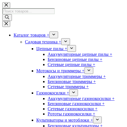
Перейти
к
Поиск
сути
товаров
Каталог товаров +
Садовая техника +
Цепные пилы +
Аккумуляторные цепные пилы +
Бензиновые цепные пилы +
Сетевые цепные пилы +
Мотокосы и триммеры +
Аккумуляторные триммеры +
Бензиновые триммеры +
Сетевые триммеры +
Газонокосилки +
Аккумуляторные газонокосилки +
Бензиновые газонокосилки +
Сетевые газонокосилки +
Рототы газонокосилки +
Культиваторы и мотоблоки +
Бензиновые культиваторы +