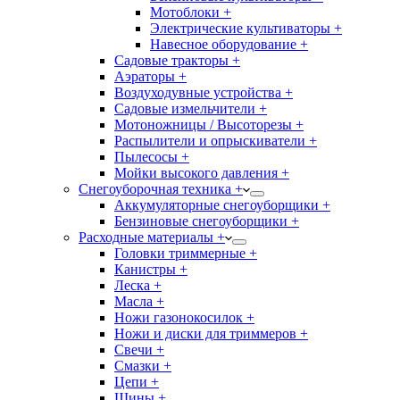
Мотоблоки +
Электрические культиваторы +
Навесное оборудование +
Садовые тракторы +
Аэраторы +
Воздуходувные устройства +
Садовые измельчители +
Мотоножницы / Высоторезы +
Распылители и опрыскиватели +
Пылесосы +
Мойки высокого давления +
Снегоуборочная техника +
Аккумуляторные снегоуборщики +
Бензиновые снегоуборщики +
Расходные материалы +
Головки триммерные +
Канистры +
Леска +
Масла +
Ножи газонокосилок +
Ножи и диски для триммеров +
Свечи +
Смазки +
Цепи +
Шины +