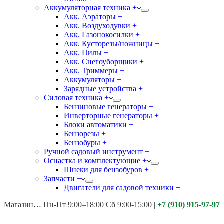
Аккумуляторная техника +
Акк. Аэраторы +
Акк. Воздуходувки +
Акк. Газонокосилки +
Акк. Кусторезы/ножницы +
Акк. Пилы +
Акк. Снегоуборщики +
Акк. Триммеры +
Аккумуляторы +
Зарядные устройства +
Силовая техника +
Бензиновые генераторы +
Инверторные генераторы +
Блоки автоматики +
Бензорезы +
Бензобуры +
Ручной садовый инструмент +
Оснастка и комплектующие +
Шнеки для бензобуров +
Запчасти +
Двигатели для садовой техники +
Магазины:
Калуга ул. Московская д.113
Пн-Пт 9:00–18:00 Сб 9:00-15:00
|
+7 (910) 915-97-97