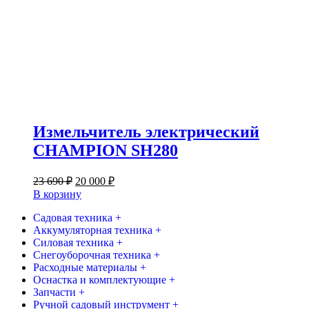
Измельчитель электрический
CHAMPION SH280
Первоначальная
Текущая
23 690
₽
20 000
₽
цена
цена:
В корзину
составляла
20
23
Садовая техника +
000 ₽.
Аккумуляторная техника +
690 ₽.
Силовая техника +
Снегоуборочная техника +
Расходные материалы +
Оснастка и комплектующие +
Запчасти +
Ручной садовый инструмент +