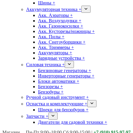
Шины +
Аккумуляторная техника +
Акк. Аэраторы +
Акк. Воздуходувки +
Акк. Газонокосилки +
Акк. Кусторезы/ножницы +
Акк. Пилы +
Акк. Снегоуборщики +
Акк. Триммеры +
Аккумуляторы +
Зарядные устройства +
Силовая техника +
Бензиновые генераторы +
Инверторные генераторы +
Блоки автоматики +
Бензорезы +
Бензобуры +
Ручной садовый инструмент +
Оснастка и комплектующие +
Шнеки для бензобуров +
Запчасти +
Двигатели для садовой техники +
Магазины:
Калуга ул. Московская д.113
Пн-Пт 9:00–18:00 Сб 9:00-15:00
|
+7 (910) 915-97-97