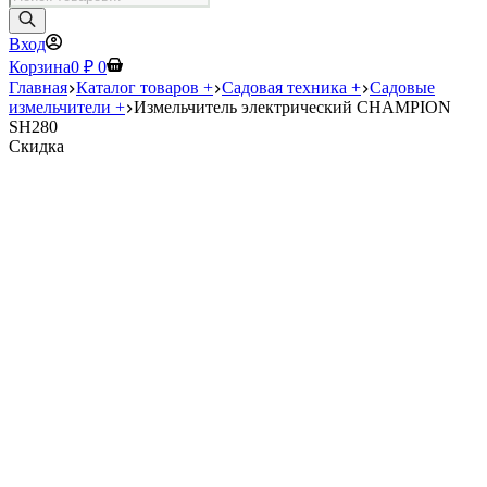
товаров
Вход
Корзина
0
₽
0
Главная
Каталог товаров +
Садовая техника +
Садовые
измельчители +
Измельчитель электрический CHAMPION
SH280
Скидка