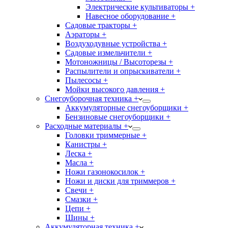
Электрические культиваторы +
Навесное оборудование +
Садовые тракторы +
Аэраторы +
Воздуходувные устройства +
Садовые измельчители +
Мотоножницы / Высоторезы +
Распылители и опрыскиватели +
Пылесосы +
Мойки высокого давления +
Снегоуборочная техника +
Аккумуляторные снегоуборщики +
Бензиновые снегоуборщики +
Расходные материалы +
Головки триммерные +
Канистры +
Леска +
Масла +
Ножи газонокосилок +
Ножи и диски для триммеров +
Свечи +
Смазки +
Цепи +
Шины +
Аккумуляторная техника +