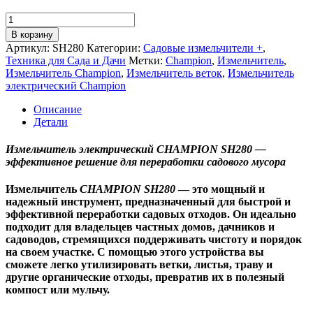
цена
цена:
составляла
20
Количество
23
товара
000 ₽.
В корзину
Измельчитель
690 ₽.
Артикул:
SH280
Категории:
Садовые измельчители +
,
электрический
Техника для Сада и Дачи
Метки:
Champion
,
Измельчитель
,
CHAMPION
Измельчитель Champion
,
Измельчитель веток
,
Измельчитель
SH280
электрический Champion
Описание
Детали
Измельчитель электрический CHAMPION SH280 —
эффективное решение для переработки садового мусора
Измельчитель
CHAMPION SH280
— это мощный и
надежный инструмент, предназначенный для быстрой и
эффективной переработки садовых отходов. Он идеально
подходит для владельцев частных домов, дачников и
садоводов, стремящихся поддерживать чистоту и порядок
на своем участке. С помощью этого устройства вы
сможете легко утилизировать ветки, листья, траву и
другие органические отходы, превратив их в полезный
компост или мульчу.