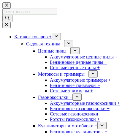
Перейти
к
Поиск
сути
товаров
Каталог товаров +
Садовая техника +
Цепные пилы +
Аккумуляторные цепные пилы +
Бензиновые цепные пилы +
Сетевые цепные пилы +
Мотокосы и триммеры +
Аккумуляторные триммеры +
Бензиновые триммеры +
Сетевые триммеры +
Газонокосилки +
Аккумуляторные газонокосилки +
Бензиновые газонокосилки +
Сетевые газонокосилки +
Рототы газонокосилки +
Культиваторы и мотоблоки +
Бензиновые культиваторы +