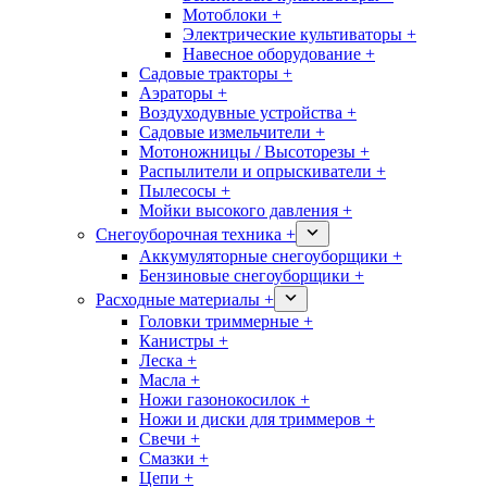
Мотоблоки +
Электрические культиваторы +
Навесное оборудование +
Садовые тракторы +
Аэраторы +
Воздуходувные устройства +
Садовые измельчители +
Мотоножницы / Высоторезы +
Распылители и опрыскиватели +
Пылесосы +
Мойки высокого давления +
Снегоуборочная техника +
Аккумуляторные снегоуборщики +
Бензиновые снегоуборщики +
Расходные материалы +
Головки триммерные +
Канистры +
Леска +
Масла +
Ножи газонокосилок +
Ножи и диски для триммеров +
Свечи +
Смазки +
Цепи +