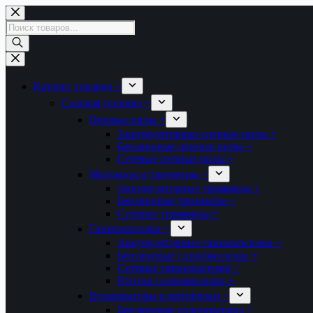
Перейти
к
Поиск
сути
товаров
Каталог товаров +
Садовая техника +
Цепные пилы +
Аккумуляторные цепные пилы +
Бензиновые цепные пилы +
Сетевые цепные пилы +
Мотокосы и триммеры +
Аккумуляторные триммеры +
Бензиновые триммеры +
Сетевые триммеры +
Газонокосилки +
Аккумуляторные газонокосилки +
Бензиновые газонокосилки +
Сетевые газонокосилки +
Рототы газонокосилки +
Культиваторы и мотоблоки +
Бензиновые культиваторы +