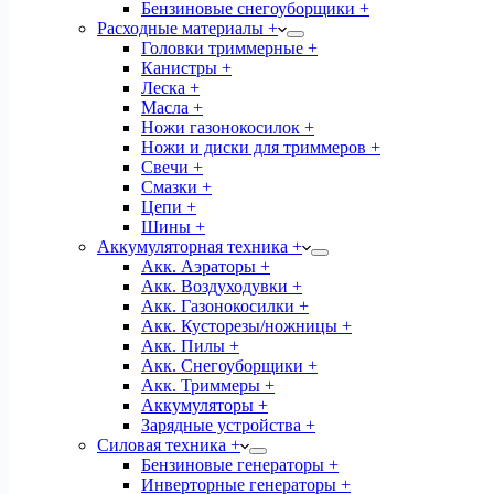
Бензиновые снегоуборщики +
Расходные материалы +
Головки триммерные +
Канистры +
Леска +
Масла +
Ножи газонокосилок +
Ножи и диски для триммеров +
Свечи +
Смазки +
Цепи +
Шины +
Аккумуляторная техника +
Акк. Аэраторы +
Акк. Воздуходувки +
Акк. Газонокосилки +
Акк. Кусторезы/ножницы +
Акк. Пилы +
Акк. Снегоуборщики +
Акк. Триммеры +
Аккумуляторы +
Зарядные устройства +
Силовая техника +
Бензиновые генераторы +
Инверторные генераторы +