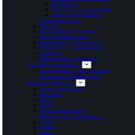
Мотоблоки +
Электрические культиваторы +
Навесное оборудование +
Садовые тракторы +
Аэраторы +
Воздуходувные устройства +
Садовые измельчители +
Мотоножницы / Высоторезы +
Распылители и опрыскиватели +
Пылесосы +
Мойки высокого давления +
Снегоуборочная техника +
Аккумуляторные снегоуборщики +
Бензиновые снегоуборщики +
Расходные материалы +
Головки триммерные +
Канистры +
Леска +
Масла +
Ножи газонокосилок +
Ножи и диски для триммеров +
Свечи +
Смазки +
Цепи +