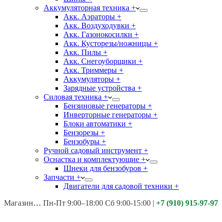
Аккумуляторная техника +
Акк. Аэраторы +
Акк. Воздуходувки +
Акк. Газонокосилки +
Акк. Кусторезы/ножницы +
Акк. Пилы +
Акк. Снегоуборщики +
Акк. Триммеры +
Аккумуляторы +
Зарядные устройства +
Силовая техника +
Бензиновые генераторы +
Инверторные генераторы +
Блоки автоматики +
Бензорезы +
Бензобуры +
Ручной садовый инструмент +
Оснастка и комплектующие +
Шнеки для бензобуров +
Запчасти +
Двигатели для садовой техники +
Магазины:
Калуга ул. Московская д.113
Пн-Пт 9:00–18:00 Сб 9:00-15:00
|
+7 (910) 915-97-97