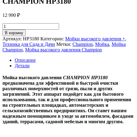
CHAMPION HP3180
12 990
₽
Количество
товара
В корзину
Мойка
Артикул:
HP3180
Категории:
Мойки высокого давления +
,
высокого
Техника для Сада и Дачи
Метки:
Champion
,
Мойка
,
Мойка
давления
Champion
,
Мойка высокого давления Champion
CHAMPION
HP3180
Описание
Детали
Мойка высокого давления
CHAMPION HP3180
предназначена для эффективной и быстрой очистки
различных поверхностей от грязи, пыли и других
загрязнений. Этот аппарат подойдет как для бытового
использования, так и для профессионального применения
на строительных площадках, автомастерских и
сельскохозяйственных предприятиях. Он станет вашим
надежным помощником в уходе за автомобилем, фасадами
зданий, террасами, садовой мебелью и многим другим.