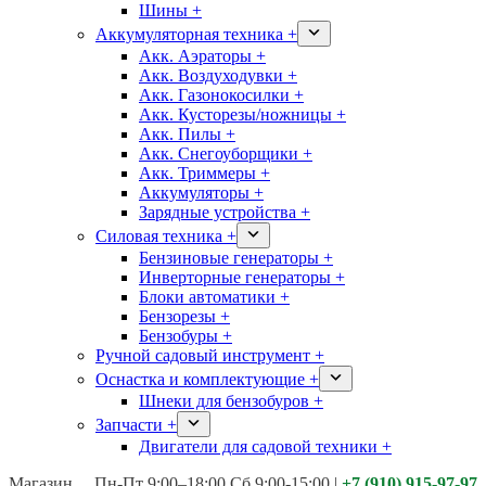
Шины +
Аккумуляторная техника +
Акк. Аэраторы +
Акк. Воздуходувки +
Акк. Газонокосилки +
Акк. Кусторезы/ножницы +
Акк. Пилы +
Акк. Снегоуборщики +
Акк. Триммеры +
Аккумуляторы +
Зарядные устройства +
Силовая техника +
Бензиновые генераторы +
Инверторные генераторы +
Блоки автоматики +
Бензорезы +
Бензобуры +
Ручной садовый инструмент +
Оснастка и комплектующие +
Шнеки для бензобуров +
Запчасти +
Двигатели для садовой техники +
Магазины:
Калуга ул. Московская д.113
Пн-Пт 9:00–18:00 Сб 9:00-15:00
|
+7 (910) 915-97-97