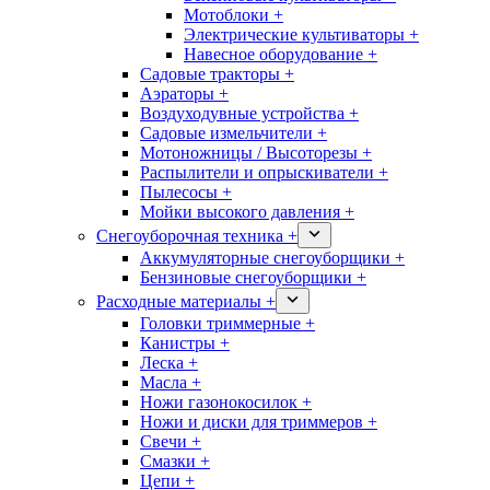
Мотоблоки +
Электрические культиваторы +
Навесное оборудование +
Садовые тракторы +
Аэраторы +
Воздуходувные устройства +
Садовые измельчители +
Мотоножницы / Высоторезы +
Распылители и опрыскиватели +
Пылесосы +
Мойки высокого давления +
Снегоуборочная техника +
Аккумуляторные снегоуборщики +
Бензиновые снегоуборщики +
Расходные материалы +
Головки триммерные +
Канистры +
Леска +
Масла +
Ножи газонокосилок +
Ножи и диски для триммеров +
Свечи +
Смазки +
Цепи +