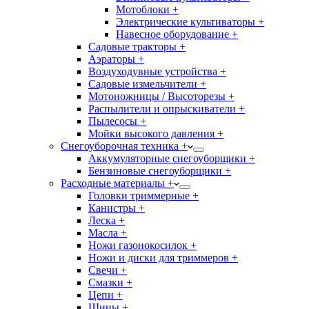
Мотоблоки +
Электрические культиваторы +
Навесное оборудование +
Садовые тракторы +
Аэраторы +
Воздуходувные устройства +
Садовые измельчители +
Мотоножницы / Высоторезы +
Распылители и опрыскиватели +
Пылесосы +
Мойки высокого давления +
Снегоуборочная техника +
Аккумуляторные снегоуборщики +
Бензиновые снегоуборщики +
Расходные материалы +
Головки триммерные +
Канистры +
Леска +
Масла +
Ножи газонокосилок +
Ножи и диски для триммеров +
Свечи +
Смазки +
Цепи +
Шины +