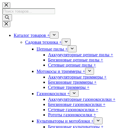
Перейти
к
Поиск
сути
товаров
Каталог товаров +
Садовая техника +
Цепные пилы +
Аккумуляторные цепные пилы +
Бензиновые цепные пилы +
Сетевые цепные пилы +
Мотокосы и триммеры +
Аккумуляторные триммеры +
Бензиновые триммеры +
Сетевые триммеры +
Газонокосилки +
Аккумуляторные газонокосилки +
Бензиновые газонокосилки +
Сетевые газонокосилки +
Рототы газонокосилки +
Культиваторы и мотоблоки +
Бензиновые культиваторы +