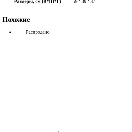
Размеры, см (В*Ш*Г)
59 ˟ 39 ˟ 37
Похожие
Распродано