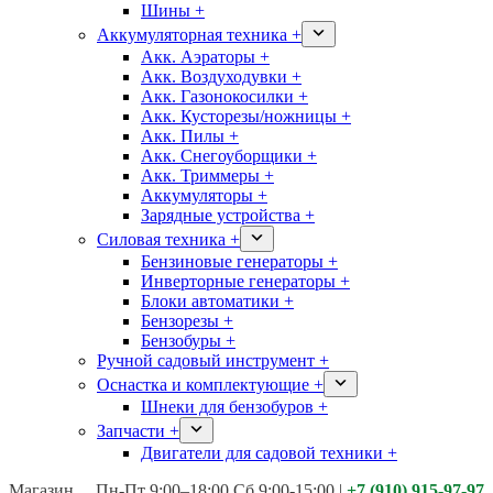
Шины +
Аккумуляторная техника +
Акк. Аэраторы +
Акк. Воздуходувки +
Акк. Газонокосилки +
Акк. Кусторезы/ножницы +
Акк. Пилы +
Акк. Снегоуборщики +
Акк. Триммеры +
Аккумуляторы +
Зарядные устройства +
Силовая техника +
Бензиновые генераторы +
Инверторные генераторы +
Блоки автоматики +
Бензорезы +
Бензобуры +
Ручной садовый инструмент +
Оснастка и комплектующие +
Шнеки для бензобуров +
Запчасти +
Двигатели для садовой техники +
Магазины:
Калуга ул. Московская д.113
Пн-Пт 9:00–18:00 Сб 9:00-15:00
|
+7 (910) 915-97-97