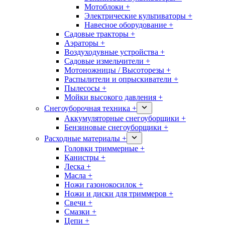
Мотоблоки +
Электрические культиваторы +
Навесное оборудование +
Садовые тракторы +
Аэраторы +
Воздуходувные устройства +
Садовые измельчители +
Мотоножницы / Высоторезы +
Распылители и опрыскиватели +
Пылесосы +
Мойки высокого давления +
Снегоуборочная техника +
Аккумуляторные снегоуборщики +
Бензиновые снегоуборщики +
Расходные материалы +
Головки триммерные +
Канистры +
Леска +
Масла +
Ножи газонокосилок +
Ножи и диски для триммеров +
Свечи +
Смазки +
Цепи +