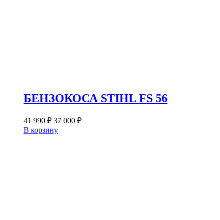
БЕНЗОКОСА STIHL FS 56
Первоначальная
Текущая
41 990
₽
37 000
₽
цена
цена:
В корзину
составляла
37
41
000 ₽.
990 ₽.