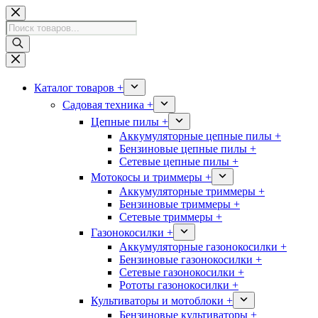
Перейти
к
Поиск
сути
товаров
Каталог товаров +
Садовая техника +
Цепные пилы +
Аккумуляторные цепные пилы +
Бензиновые цепные пилы +
Сетевые цепные пилы +
Мотокосы и триммеры +
Аккумуляторные триммеры +
Бензиновые триммеры +
Сетевые триммеры +
Газонокосилки +
Аккумуляторные газонокосилки +
Бензиновые газонокосилки +
Сетевые газонокосилки +
Рототы газонокосилки +
Культиваторы и мотоблоки +
Бензиновые культиваторы +