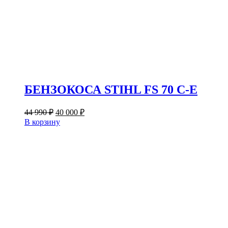
БЕНЗОКОСА STIHL FS 70 C-E
Первоначальная
Текущая
44 990
₽
40 000
₽
цена
цена:
В корзину
составляла
40
44
000 ₽.
990 ₽.