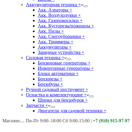
Аккумуляторная техника +
Акк. Аэраторы +
Акк. Воздуходувки +
Акк. Газонокосилки +
Акк. Кусторезы/ножницы +
Акк. Пилы +
Акк. Снегоуборщики +
Акк. Триммеры +
Аккумуляторы +
Зарядные устройства +
Силовая техника +
Бензиновые генераторы +
Инверторные генераторы +
Блоки автоматики +
Бензорезы +
Бензобуры +
Ручной садовый инструмент +
Оснастка и комплектующие +
Шнеки для бензобуров +
Запчасти +
Двигатели для садовой техники +
Магазины:
Калуга ул. Московская д.113
Пн-Пт 9:00–18:00 Сб 9:00-15:00
|
+7 (910) 915-97-97