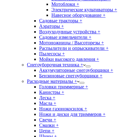
Мотоблоки +
Электрические культиваторы +
Навесное оборудование +
Садовые тракторы +
Аэраторы +
Воздуходувные устройства +
Садовые измельчители +
Мотоножницы / Высоторезы +
Распылители и опрыскиватели +
Пылесосы +
Мойки высокого давления +
Снегоуборочная техника +
Аккумуляторные снегоуборщики +
Бензиновые снегоуборщики +
Расходные материалы +
Головки триммерные +
Канистры +
Леска +
Масла +
Ножи газонокосилок +
Ножи и диски для триммеров +
Свечи +
Смазки +
Цепи +
Шины +