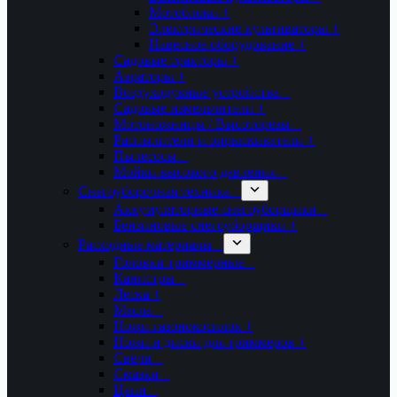
Мотоблоки +
Электрические культиваторы +
Навесное оборудование +
Садовые тракторы +
Аэраторы +
Воздуходувные устройства +
Садовые измельчители +
Мотоножницы / Высоторезы +
Распылители и опрыскиватели +
Пылесосы +
Мойки высокого давления +
Снегоуборочная техника +
Аккумуляторные снегоуборщики +
Бензиновые снегоуборщики +
Расходные материалы +
Головки триммерные +
Канистры +
Леска +
Масла +
Ножи газонокосилок +
Ножи и диски для триммеров +
Свечи +
Смазки +
Цепи +