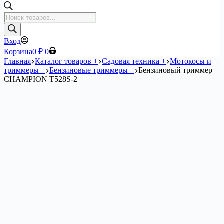
Поиск
товаров
Вход
Корзина
0
₽
0
Главная
Каталог товаров +
Садовая техника +
Мотокосы и
триммеры +
Бензиновые триммеры +
Бензиновый триммер
CHAMPION T528S-2