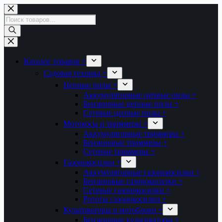
Перейти
к
Поиск
сути
товаров
Каталог товаров +
Садовая техника +
Цепные пилы +
Аккумуляторные цепные пилы +
Бензиновые цепные пилы +
Сетевые цепные пилы +
Мотокосы и триммеры +
Аккумуляторные триммеры +
Бензиновые триммеры +
Сетевые триммеры +
Газонокосилки +
Аккумуляторные газонокосилки +
Бензиновые газонокосилки +
Сетевые газонокосилки +
Рототы газонокосилки +
Культиваторы и мотоблоки +
Бензиновые культиваторы +