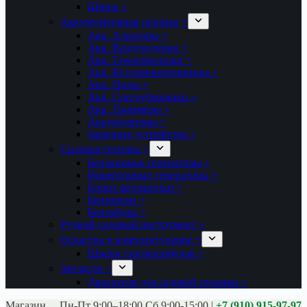
Шины +
Аккумуляторная техника +
Акк. Аэраторы +
Акк. Воздуходувки +
Акк. Газонокосилки +
Акк. Кусторезы/ножницы +
Акк. Пилы +
Акк. Снегоуборщики +
Акк. Триммеры +
Аккумуляторы +
Зарядные устройства +
Силовая техника +
Бензиновые генераторы +
Инверторные генераторы +
Блоки автоматики +
Бензорезы +
Бензобуры +
Ручной садовый инструмент +
Оснастка и комплектующие +
Шнеки для бензобуров +
Запчасти +
Двигатели для садовой техники +
Магазины:
Калуга ул. Московская д.113
Пн-Пт 9:00–18:00 Сб 9:00-15:00
|
+7 (910) 915-97-97