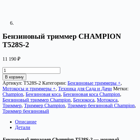
Бензиновый триммер CHAMPION
T528S-2
11 190
₽
Количество
товара
В корзину
Бензиновый
Артикул:
T528S-2
Категории:
Бензиновые триммеры +
,
триммер
Мотокосы и триммеры +
,
Техника для Сада и Дачи
Метки:
CHAMPION
Champion
,
Бензиновая коса
,
Бензиновая коса Champion
,
T528S-
Бензиновый триммер Champion
,
Бензокоса
,
Мотокоса
,
2
Триммер
,
Триммер Champion
,
Триммер бензиновай Champion
,
Триммер бензиновый
Описание
Детали
Бензиновый триммер Champion T528S-2 — мощный