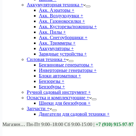
Аккумуляторная техника +
Акк. Аэраторы +
Акк. Воздуходувки +
Акк. Газонокосилки +
Акк. Кусторезы/ножницы +
Акк. Пилы +
Акк. Снегоуборщики +
Акк. Триммеры +
Аккумуляторы +
Зарядные устройства +
Силовая техника +
Бензиновые генераторы +
Инверторные генераторы +
Блоки автоматики +
Бензорезы +
Бензобуры +
Ручной садовый инструмент +
Оснастка и комплектующие +
Шнеки для бензобуров +
Запчасти +
Двигатели для садовой техники +
Магазины:
Калуга ул. Московская д.113
Пн-Пт 9:00–18:00 Сб 9:00-15:00
|
+7 (910) 915-97-97