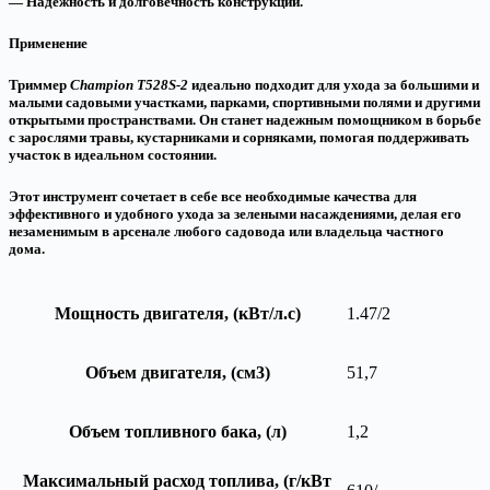
— Надежность и долговечность конструкции.
Применение
Триммер
Champion T528S-2
идеально подходит для ухода за большими и
малыми садовыми участками, парками, спортивными полями и другими
открытыми пространствами. Он станет надежным помощником в борьбе
с зарослями травы, кустарниками и сорняками, помогая поддерживать
участок в идеальном состоянии.
Этот инструмент сочетает в себе все необходимые качества для
эффективного и удобного ухода за зелеными насаждениями, делая его
незаменимым в арсенале любого садовода или владельца частного
дома.
Мощность двигателя, (кВт/л.с)
1.47/2
Объем двигателя, (см3)
51,7
Объем топливного бака, (л)
1,2
Максимальный расход топлива, (г/кВт