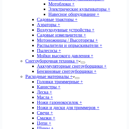
Мотоблоки +
Электрические культиваторы +
Навесное оборудование +
Садовые тракторы +
Аэраторы +
Воздуходувные устройства +
Садовые измельчители +
Мотоножницы / Высоторезы +
Распылители и опрыскиватели +
Пылесосы +
Мойки высокого давления +
Снегоуборочная техника +
Аккумуляторные снегоуборщики +
Бензиновые снегоуборщики +
Расходные материалы +
Головки триммерные +
Канистры +
Леска +
Масла +
Ножи газонокосилок +
Ножи и диски для триммеров +
Свечи +
Смазки +
Цепи +
Шины +