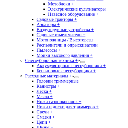
Мотоблоки +
Электрические культиваторы +
Навесное оборудование +
Садовые тракторы +
Аэраторы +
Воздуходувные устройства +
Садовые измельчители +
Мотоножницы / Высоторезы +
Распылители и опрыскиватели +
Пылесосы +
Мойки высокого давления +
Снегоуборочная техника +
Аккумуляторные снегоуборщики +
Бензиновые снегоуборщики +
Расходные материалы +
Головки триммерные +
Канистры +
Леска +
Масла +
Ножи газонокосилок +
Ножи и диски для триммеров +
Свечи +
Смазки +
Цепи +
Шины +