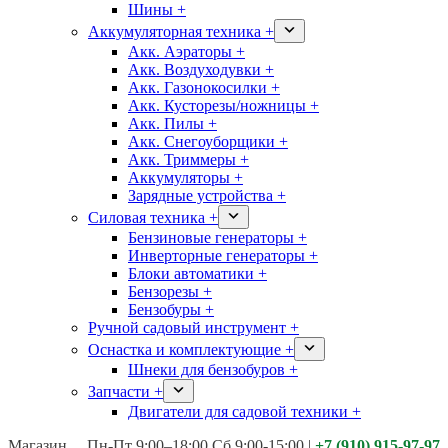
Шины +
Аккумуляторная техника +
Акк. Аэраторы +
Акк. Воздуходувки +
Акк. Газонокосилки +
Акк. Кусторезы/ножницы +
Акк. Пилы +
Акк. Снегоуборщики +
Акк. Триммеры +
Аккумуляторы +
Зарядные устройства +
Силовая техника +
Бензиновые генераторы +
Инверторные генераторы +
Блоки автоматики +
Бензорезы +
Бензобуры +
Ручной садовый инструмент +
Оснастка и комплектующие +
Шнеки для бензобуров +
Запчасти +
Двигатели для садовой техники +
Магазины:
Калуга ул. Московская д.113
Пн-Пт 9:00–18:00 Сб 9:00-15:00
|
+7 (910) 915-97-97