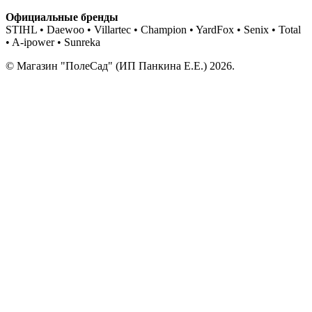
Официальные бренды
STIHL • Daewoo • Villartec • Champion • YardFox • Senix • Total
• A-ipower • Sunreka
© Магазин "ПолеСад" (ИП Панкина Е.Е.) 2026.