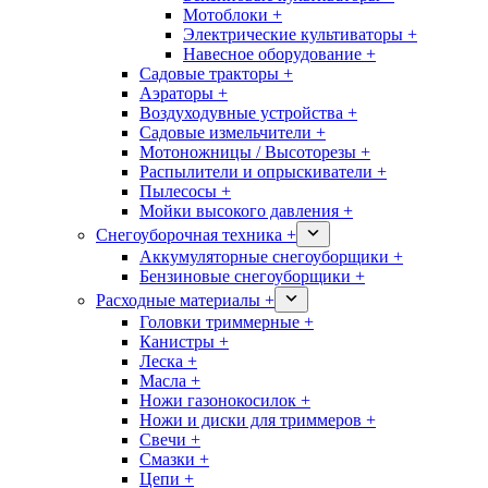
Мотоблоки +
Электрические культиваторы +
Навесное оборудование +
Садовые тракторы +
Аэраторы +
Воздуходувные устройства +
Садовые измельчители +
Мотоножницы / Высоторезы +
Распылители и опрыскиватели +
Пылесосы +
Мойки высокого давления +
Снегоуборочная техника +
Аккумуляторные снегоуборщики +
Бензиновые снегоуборщики +
Расходные материалы +
Головки триммерные +
Канистры +
Леска +
Масла +
Ножи газонокосилок +
Ножи и диски для триммеров +
Свечи +
Смазки +
Цепи +