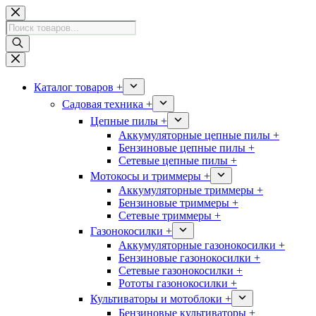
Перейти
к
Поиск
сути
товаров
Каталог товаров +
Садовая техника +
Цепные пилы +
Аккумуляторные цепные пилы +
Бензиновые цепные пилы +
Сетевые цепные пилы +
Мотокосы и триммеры +
Аккумуляторные триммеры +
Бензиновые триммеры +
Сетевые триммеры +
Газонокосилки +
Аккумуляторные газонокосилки +
Бензиновые газонокосилки +
Сетевые газонокосилки +
Рототы газонокосилки +
Культиваторы и мотоблоки +
Бензиновые культиваторы +