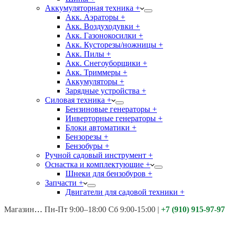
Аккумуляторная техника +
Акк. Аэраторы +
Акк. Воздуходувки +
Акк. Газонокосилки +
Акк. Кусторезы/ножницы +
Акк. Пилы +
Акк. Снегоуборщики +
Акк. Триммеры +
Аккумуляторы +
Зарядные устройства +
Силовая техника +
Бензиновые генераторы +
Инверторные генераторы +
Блоки автоматики +
Бензорезы +
Бензобуры +
Ручной садовый инструмент +
Оснастка и комплектующие +
Шнеки для бензобуров +
Запчасти +
Двигатели для садовой техники +
Магазины:
Калуга ул. Московская д.113
Пн-Пт 9:00–18:00 Сб 9:00-15:00
|
+7 (910) 915-97-97