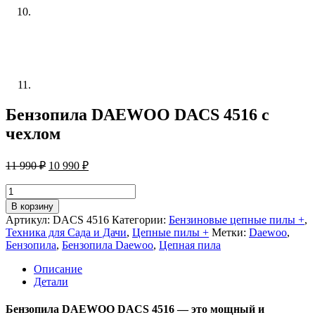
Бензопила DAEWOO DACS 4516 с
чехлом
Первоначальная
Текущая
11 990
₽
10 990
₽
цена
цена:
составляла
10
Количество
11
товара
990 ₽.
В корзину
Бензопила
990 ₽.
Артикул:
DACS 4516
Категории:
Бензиновые цепные пилы +
,
DAEWOO
Техника для Сада и Дачи
,
Цепные пилы +
Метки:
Daewoo
,
DACS
Бензопила
,
Бензопила Daewoo
,
Цепная пила
4516
с
Описание
чехлом
Детали
Бензопила DAEWOO DACS 4516 — это мощный и