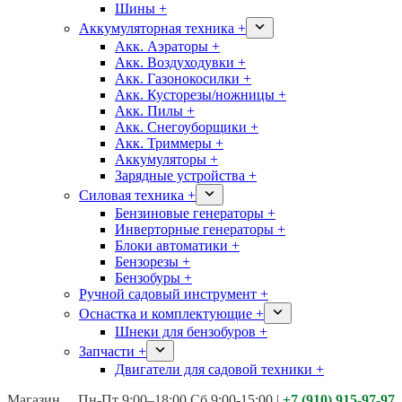
Шины +
Аккумуляторная техника +
Акк. Аэраторы +
Акк. Воздуходувки +
Акк. Газонокосилки +
Акк. Кусторезы/ножницы +
Акк. Пилы +
Акк. Снегоуборщики +
Акк. Триммеры +
Аккумуляторы +
Зарядные устройства +
Силовая техника +
Бензиновые генераторы +
Инверторные генераторы +
Блоки автоматики +
Бензорезы +
Бензобуры +
Ручной садовый инструмент +
Оснастка и комплектующие +
Шнеки для бензобуров +
Запчасти +
Двигатели для садовой техники +
Магазины:
Калуга ул. Московская д.113
Пн-Пт 9:00–18:00 Сб 9:00-15:00
|
+7 (910) 915-97-97