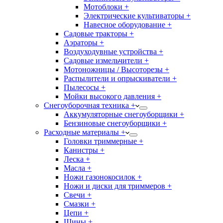
Мотоблоки +
Электрические культиваторы +
Навесное оборудование +
Садовые тракторы +
Аэраторы +
Воздуходувные устройства +
Садовые измельчители +
Мотоножницы / Высоторезы +
Распылители и опрыскиватели +
Пылесосы +
Мойки высокого давления +
Снегоуборочная техника +
Аккумуляторные снегоуборщики +
Бензиновые снегоуборщики +
Расходные материалы +
Головки триммерные +
Канистры +
Леска +
Масла +
Ножи газонокосилок +
Ножи и диски для триммеров +
Свечи +
Смазки +
Цепи +
Шины +