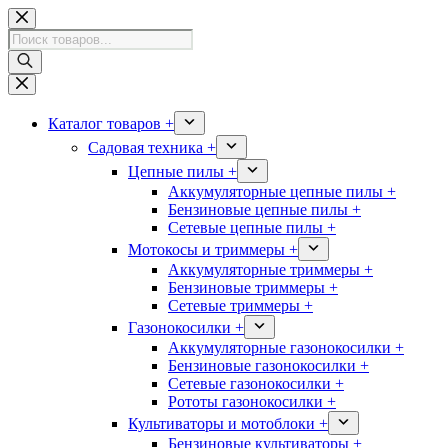
Перейти
к
Поиск
сути
товаров
Каталог товаров +
Садовая техника +
Цепные пилы +
Аккумуляторные цепные пилы +
Бензиновые цепные пилы +
Сетевые цепные пилы +
Мотокосы и триммеры +
Аккумуляторные триммеры +
Бензиновые триммеры +
Сетевые триммеры +
Газонокосилки +
Аккумуляторные газонокосилки +
Бензиновые газонокосилки +
Сетевые газонокосилки +
Рототы газонокосилки +
Культиваторы и мотоблоки +
Бензиновые культиваторы +