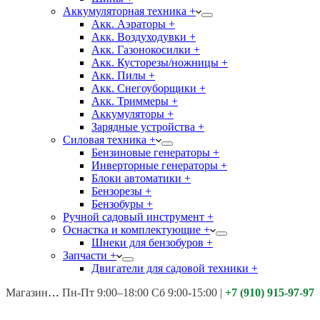
Аккумуляторная техника +
Акк. Аэраторы +
Акк. Воздуходувки +
Акк. Газонокосилки +
Акк. Кусторезы/ножницы +
Акк. Пилы +
Акк. Снегоуборщики +
Акк. Триммеры +
Аккумуляторы +
Зарядные устройства +
Силовая техника +
Бензиновые генераторы +
Инверторные генераторы +
Блоки автоматики +
Бензорезы +
Бензобуры +
Ручной садовый инструмент +
Оснастка и комплектующие +
Шнеки для бензобуров +
Запчасти +
Двигатели для садовой техники +
Магазины:
Калуга ул. Московская д.113
Пн-Пт 9:00–18:00 Сб 9:00-15:00
|
+7 (910) 915-97-97