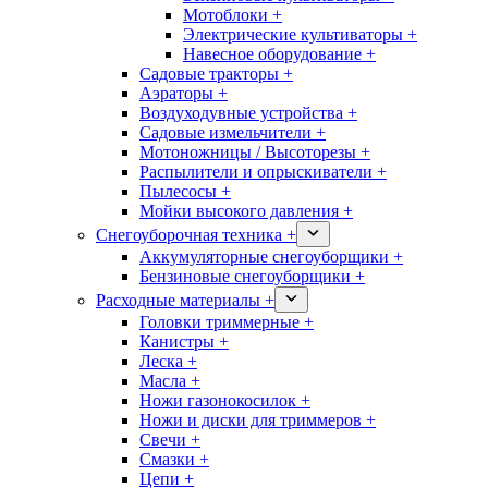
Мотоблоки +
Электрические культиваторы +
Навесное оборудование +
Садовые тракторы +
Аэраторы +
Воздуходувные устройства +
Садовые измельчители +
Мотоножницы / Высоторезы +
Распылители и опрыскиватели +
Пылесосы +
Мойки высокого давления +
Снегоуборочная техника +
Аккумуляторные снегоуборщики +
Бензиновые снегоуборщики +
Расходные материалы +
Головки триммерные +
Канистры +
Леска +
Масла +
Ножи газонокосилок +
Ножи и диски для триммеров +
Свечи +
Смазки +
Цепи +