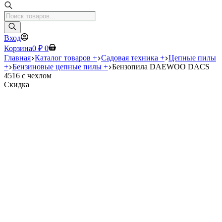
Поиск
товаров
Вход
Корзина
0
₽
0
Главная
Каталог товаров +
Садовая техника +
Цепные пилы
+
Бензиновые цепные пилы +
Бензопила DAEWOO DACS
4516 с чехлом
Скидка